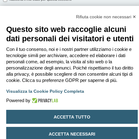
Rifiuta cookie non necessari ✕
ISCRIVITI
Questo sito web raccoglie alcuni
Per eseguire il login devi essere registrato. La registrazione richiede solo
dati personali dei visitatori e utenti
pochi secondi e garantisce l’accesso alle funzioni avanzate. L’amministratore
può anche dare permessi speciali agli utenti. Prima di eseguire il login
assicurati di aver letto i termini d’uso e le varie regole.
Con il tuo consenso, noi e i nostri partner utilizziamo i cookie e
tecnologie simili per archiviare, accedere ed elaborare i dati
Condizioni d’uso
|
Trattamento dei dati personali
personali come, ad esempio, la visita al sito web o la
personalizzazione degli annunci. Poiché rispettiamo il tuo diritto
Iscriviti
alla privacy, è possibile scegliere di non consentire alcuni tipi di
cookie. Clicca su preferenze GDPR per saperne di più.
Indice
Contattaci
Cancella cookie
Tutti gli orari sono
UTC+02:00
Visualizza la Cookie Policy Completa
Creato da
phpBB
® Forum Software © phpBB Limited
Powered by
Traduzione Italiana
phpBB-Italia.it
Privacy
|
Condizioni
ACCETTA TUTTO
ACCETTA NECESSARI