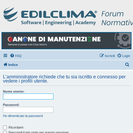
FAQ
Iscriviti
Login
C
Indice
e
L’amministratore richiede che tu sia iscritto e connesso per
r
vedere i profili utente.
c
Nome utente:
a
Password:
Ho dimenticato la password
Ricordami
Nascondi il mio stato per questa sessione