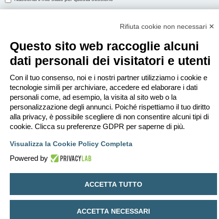
Rifiuta cookie non necessari ✕
ISCRIVITI
Questo sito web raccoglie alcuni
Per eseguire il login devi essere registrato. La registrazione richiede solo
dati personali dei visitatori e utenti
pochi secondi e garantisce l’accesso alle funzioni avanzate. L’amministratore
può anche dare permessi speciali agli utenti. Prima di eseguire il login
assicurati di aver letto i termini d’uso e le varie regole.
Con il tuo consenso, noi e i nostri partner utilizziamo i cookie e
tecnologie simili per archiviare, accedere ed elaborare i dati
Condizioni d’uso
|
Trattamento dei dati personali
personali come, ad esempio, la visita al sito web o la
personalizzazione degli annunci. Poiché rispettiamo il tuo diritto
Iscriviti
alla privacy, è possibile scegliere di non consentire alcuni tipi di
cookie. Clicca su preferenze GDPR per saperne di più.
Indice
Contattaci
Cancella cookie
Tutti gli orari sono
UTC+02:00
Visualizza la Cookie Policy Completa
Creato da
phpBB
® Forum Software © phpBB Limited
Powered by
Traduzione Italiana
phpBB-Italia.it
Privacy
|
Condizioni
ACCETTA TUTTO
ACCETTA NECESSARI