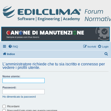
FAQ
Iscriviti
Login
C
Indice
e
L’amministratore richiede che tu sia iscritto e connesso per
r
vedere i profili utente.
c
Nome utente:
a
Password:
Ho dimenticato la password
Ricordami
Nascondi il mio stato per questa sessione