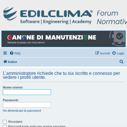
FAQ
Iscriviti
Login
C
Indice
e
L’amministratore richiede che tu sia iscritto e connesso per
r
vedere i profili utente.
c
Nome utente:
a
Password:
Ho dimenticato la password
Ricordami
Nascondi il mio stato per questa sessione