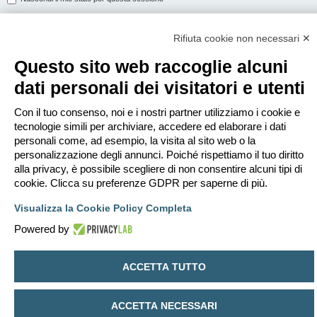
Rifiuta cookie non necessari ✕
ISCRIVITI
Questo sito web raccoglie alcuni
Per eseguire il login devi essere registrato. La registrazione richiede solo
dati personali dei visitatori e utenti
pochi secondi e garantisce l’accesso alle funzioni avanzate. L’amministratore
può anche dare permessi speciali agli utenti. Prima di eseguire il login
assicurati di aver letto i termini d’uso e le varie regole.
Con il tuo consenso, noi e i nostri partner utilizziamo i cookie e
tecnologie simili per archiviare, accedere ed elaborare i dati
Condizioni d’uso
|
Trattamento dei dati personali
personali come, ad esempio, la visita al sito web o la
personalizzazione degli annunci. Poiché rispettiamo il tuo diritto
Iscriviti
alla privacy, è possibile scegliere di non consentire alcuni tipi di
cookie. Clicca su preferenze GDPR per saperne di più.
Indice
Contattaci
Cancella cookie
Tutti gli orari sono
UTC+02:00
Visualizza la Cookie Policy Completa
Creato da
phpBB
® Forum Software © phpBB Limited
Powered by
Traduzione Italiana
phpBB-Italia.it
Privacy
|
Condizioni
ACCETTA TUTTO
ACCETTA NECESSARI