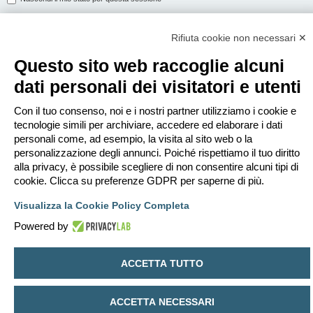
Rifiuta cookie non necessari ✕
ISCRIVITI
Questo sito web raccoglie alcuni
Per eseguire il login devi essere registrato. La registrazione richiede solo
dati personali dei visitatori e utenti
pochi secondi e garantisce l’accesso alle funzioni avanzate. L’amministratore
può anche dare permessi speciali agli utenti. Prima di eseguire il login
assicurati di aver letto i termini d’uso e le varie regole.
Con il tuo consenso, noi e i nostri partner utilizziamo i cookie e
tecnologie simili per archiviare, accedere ed elaborare i dati
Condizioni d’uso
|
Trattamento dei dati personali
personali come, ad esempio, la visita al sito web o la
personalizzazione degli annunci. Poiché rispettiamo il tuo diritto
Iscriviti
alla privacy, è possibile scegliere di non consentire alcuni tipi di
cookie. Clicca su preferenze GDPR per saperne di più.
Indice
Contattaci
Cancella cookie
Tutti gli orari sono
UTC+02:00
Visualizza la Cookie Policy Completa
Creato da
phpBB
® Forum Software © phpBB Limited
Powered by
Traduzione Italiana
phpBB-Italia.it
Privacy
|
Condizioni
ACCETTA TUTTO
ACCETTA NECESSARI