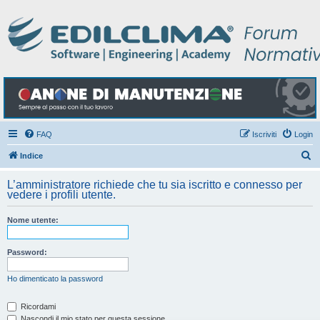
FAQ
Iscriviti
Login
C
Indice
e
L’amministratore richiede che tu sia iscritto e connesso per
r
vedere i profili utente.
c
Nome utente:
a
Password:
Ho dimenticato la password
Ricordami
Nascondi il mio stato per questa sessione