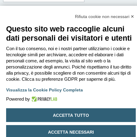
Corpo del messaggio:
Questo messaggio sarà spedito in testo semplice, non includere codice HTML o
Rifiuta cookie non necessari ✕
BBCode. L’indirizzo di risposta sarà il tuo indirizzo email.
Questo sito web raccoglie alcuni
dati personali dei visitatori e utenti
Con il tuo consenso, noi e i nostri partner utilizziamo i cookie e
tecnologie simili per archiviare, accedere ed elaborare i dati
personali come, ad esempio, la visita al sito web o la
personalizzazione degli annunci. Poiché rispettiamo il tuo diritto
alla privacy, è possibile scegliere di non consentire alcuni tipi di
cookie. Clicca su preferenze GDPR per saperne di più.
Visualizza la Cookie Policy Completa
Powered by
Indice
Contattaci
Cancella cookie
Tutti gli orari sono
UTC+02:00
ACCETTA TUTTO
Creato da
phpBB
® Forum Software © phpBB Limited
Traduzione Italiana
phpBB-Italia.it
ACCETTA NECESSARI
Privacy
|
Condizioni