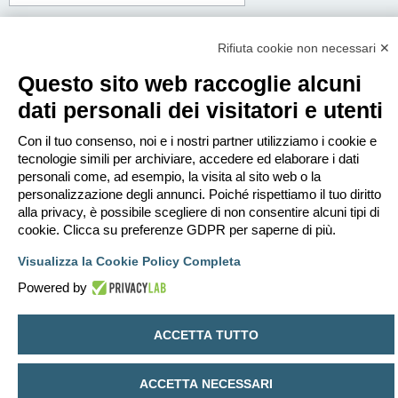
Corpo del messaggio:
Questo messaggio sarà spedito in testo semplice, non includere codice HTML o
Rifiuta cookie non necessari ✕
BBCode. L’indirizzo di risposta sarà il tuo indirizzo email.
Questo sito web raccoglie alcuni
dati personali dei visitatori e utenti
Con il tuo consenso, noi e i nostri partner utilizziamo i cookie e
tecnologie simili per archiviare, accedere ed elaborare i dati
personali come, ad esempio, la visita al sito web o la
personalizzazione degli annunci. Poiché rispettiamo il tuo diritto
alla privacy, è possibile scegliere di non consentire alcuni tipi di
cookie. Clicca su preferenze GDPR per saperne di più.
Visualizza la Cookie Policy Completa
Powered by
Indice
Contattaci
Cancella cookie
Tutti gli orari sono
UTC+02:00
ACCETTA TUTTO
Creato da
phpBB
® Forum Software © phpBB Limited
Traduzione Italiana
phpBB-Italia.it
ACCETTA NECESSARI
Privacy
|
Condizioni