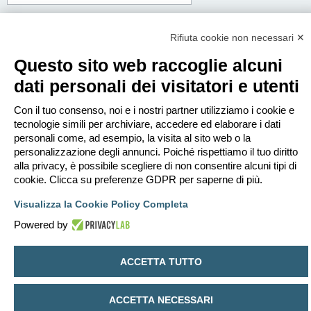
Corpo del messaggio:
Questo messaggio sarà spedito in testo semplice, non includere codice HTML o
Rifiuta cookie non necessari ✕
BBCode. L’indirizzo di risposta sarà il tuo indirizzo email.
Questo sito web raccoglie alcuni
dati personali dei visitatori e utenti
Con il tuo consenso, noi e i nostri partner utilizziamo i cookie e
tecnologie simili per archiviare, accedere ed elaborare i dati
personali come, ad esempio, la visita al sito web o la
personalizzazione degli annunci. Poiché rispettiamo il tuo diritto
alla privacy, è possibile scegliere di non consentire alcuni tipi di
cookie. Clicca su preferenze GDPR per saperne di più.
Visualizza la Cookie Policy Completa
Powered by
Indice
Contattaci
Cancella cookie
Tutti gli orari sono
UTC+02:00
ACCETTA TUTTO
Creato da
phpBB
® Forum Software © phpBB Limited
Traduzione Italiana
phpBB-Italia.it
ACCETTA NECESSARI
Privacy
|
Condizioni