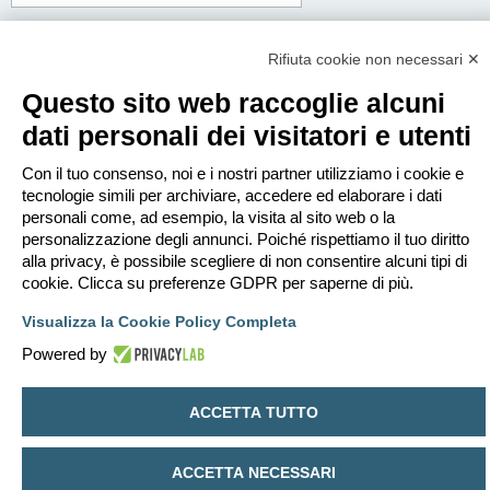
Corpo del messaggio:
Questo messaggio sarà spedito in testo semplice, non includere codice HTML o
Rifiuta cookie non necessari ✕
BBCode. L’indirizzo di risposta sarà il tuo indirizzo email.
Questo sito web raccoglie alcuni
dati personali dei visitatori e utenti
Con il tuo consenso, noi e i nostri partner utilizziamo i cookie e
tecnologie simili per archiviare, accedere ed elaborare i dati
personali come, ad esempio, la visita al sito web o la
personalizzazione degli annunci. Poiché rispettiamo il tuo diritto
alla privacy, è possibile scegliere di non consentire alcuni tipi di
cookie. Clicca su preferenze GDPR per saperne di più.
Visualizza la Cookie Policy Completa
Powered by
Indice
Contattaci
Cancella cookie
Tutti gli orari sono
UTC+02:00
ACCETTA TUTTO
Creato da
phpBB
® Forum Software © phpBB Limited
Traduzione Italiana
phpBB-Italia.it
ACCETTA NECESSARI
Privacy
|
Condizioni