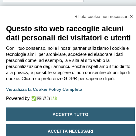
Corpo del messaggio:
Questo messaggio sarà spedito in testo semplice, non includere codice HTML o
Rifiuta cookie non necessari ✕
BBCode. L’indirizzo di risposta sarà il tuo indirizzo email.
Questo sito web raccoglie alcuni
dati personali dei visitatori e utenti
Con il tuo consenso, noi e i nostri partner utilizziamo i cookie e
tecnologie simili per archiviare, accedere ed elaborare i dati
personali come, ad esempio, la visita al sito web o la
personalizzazione degli annunci. Poiché rispettiamo il tuo diritto
alla privacy, è possibile scegliere di non consentire alcuni tipi di
cookie. Clicca su preferenze GDPR per saperne di più.
Visualizza la Cookie Policy Completa
Powered by
Indice
Contattaci
Cancella cookie
Tutti gli orari sono
UTC+02:00
ACCETTA TUTTO
Creato da
phpBB
® Forum Software © phpBB Limited
Traduzione Italiana
phpBB-Italia.it
ACCETTA NECESSARI
Privacy
|
Condizioni