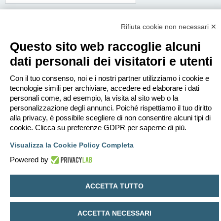
Corpo del messaggio:
Questo messaggio sarà spedito in testo semplice, non includere codice HTML o
Rifiuta cookie non necessari ✕
BBCode. L’indirizzo di risposta sarà il tuo indirizzo email.
Questo sito web raccoglie alcuni
dati personali dei visitatori e utenti
Con il tuo consenso, noi e i nostri partner utilizziamo i cookie e
tecnologie simili per archiviare, accedere ed elaborare i dati
personali come, ad esempio, la visita al sito web o la
personalizzazione degli annunci. Poiché rispettiamo il tuo diritto
alla privacy, è possibile scegliere di non consentire alcuni tipi di
cookie. Clicca su preferenze GDPR per saperne di più.
Visualizza la Cookie Policy Completa
Powered by
Indice
Contattaci
Cancella cookie
Tutti gli orari sono
UTC+02:00
ACCETTA TUTTO
Creato da
phpBB
® Forum Software © phpBB Limited
Traduzione Italiana
phpBB-Italia.it
ACCETTA NECESSARI
Privacy
|
Condizioni