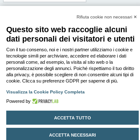
Corpo del messaggio:
Questo messaggio sarà spedito in testo semplice, non includere codice HTML o
Rifiuta cookie non necessari ✕
BBCode. L’indirizzo di risposta sarà il tuo indirizzo email.
Questo sito web raccoglie alcuni
dati personali dei visitatori e utenti
Con il tuo consenso, noi e i nostri partner utilizziamo i cookie e
tecnologie simili per archiviare, accedere ed elaborare i dati
personali come, ad esempio, la visita al sito web o la
personalizzazione degli annunci. Poiché rispettiamo il tuo diritto
alla privacy, è possibile scegliere di non consentire alcuni tipi di
cookie. Clicca su preferenze GDPR per saperne di più.
Visualizza la Cookie Policy Completa
Powered by
Indice
Contattaci
Cancella cookie
Tutti gli orari sono
UTC+02:00
ACCETTA TUTTO
Creato da
phpBB
® Forum Software © phpBB Limited
Traduzione Italiana
phpBB-Italia.it
ACCETTA NECESSARI
Privacy
|
Condizioni