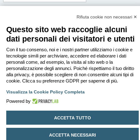
Corpo del messaggio:
Questo messaggio sarà spedito in testo semplice, non includere codice HTML o
Rifiuta cookie non necessari ✕
BBCode. L’indirizzo di risposta sarà il tuo indirizzo email.
Questo sito web raccoglie alcuni
dati personali dei visitatori e utenti
Con il tuo consenso, noi e i nostri partner utilizziamo i cookie e
tecnologie simili per archiviare, accedere ed elaborare i dati
personali come, ad esempio, la visita al sito web o la
personalizzazione degli annunci. Poiché rispettiamo il tuo diritto
alla privacy, è possibile scegliere di non consentire alcuni tipi di
cookie. Clicca su preferenze GDPR per saperne di più.
Visualizza la Cookie Policy Completa
Powered by
Indice
Contattaci
Cancella cookie
Tutti gli orari sono
UTC+02:00
ACCETTA TUTTO
Creato da
phpBB
® Forum Software © phpBB Limited
Traduzione Italiana
phpBB-Italia.it
ACCETTA NECESSARI
Privacy
|
Condizioni