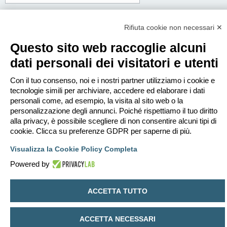
Corpo del messaggio:
Questo messaggio sarà spedito in testo semplice, non includere codice HTML o
Rifiuta cookie non necessari ✕
BBCode. L’indirizzo di risposta sarà il tuo indirizzo email.
Questo sito web raccoglie alcuni
dati personali dei visitatori e utenti
Con il tuo consenso, noi e i nostri partner utilizziamo i cookie e
tecnologie simili per archiviare, accedere ed elaborare i dati
personali come, ad esempio, la visita al sito web o la
personalizzazione degli annunci. Poiché rispettiamo il tuo diritto
alla privacy, è possibile scegliere di non consentire alcuni tipi di
cookie. Clicca su preferenze GDPR per saperne di più.
Visualizza la Cookie Policy Completa
Powered by
Indice
Contattaci
Cancella cookie
Tutti gli orari sono
UTC+02:00
ACCETTA TUTTO
Creato da
phpBB
® Forum Software © phpBB Limited
Traduzione Italiana
phpBB-Italia.it
ACCETTA NECESSARI
Privacy
|
Condizioni