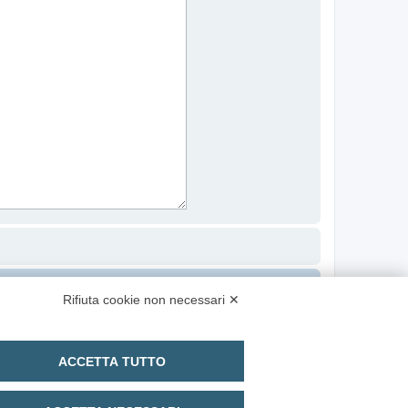
Contattaci
Cancella cookie
Tutti gli orari sono
UTC+02:00
Rifiuta cookie non necessari ✕
ACCETTA TUTTO