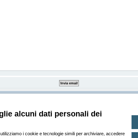
Creato da
phpBB
® Forum Software © phpBB Limited
lie alcuni dati personali dei
Traduzione Italiana
phpBB-Italia.it
Privacy
|
Condizioni
 utilizziamo i cookie e tecnologie simili per archiviare, accedere