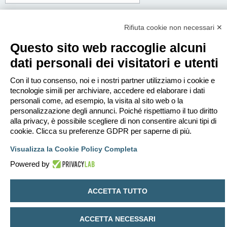
Corpo del messaggio:
Questo messaggio sarà spedito in testo semplice, non includere codice HTML o
Rifiuta cookie non necessari ✕
BBCode. L’indirizzo di risposta sarà il tuo indirizzo email.
Questo sito web raccoglie alcuni
dati personali dei visitatori e utenti
Con il tuo consenso, noi e i nostri partner utilizziamo i cookie e
tecnologie simili per archiviare, accedere ed elaborare i dati
personali come, ad esempio, la visita al sito web o la
personalizzazione degli annunci. Poiché rispettiamo il tuo diritto
alla privacy, è possibile scegliere di non consentire alcuni tipi di
cookie. Clicca su preferenze GDPR per saperne di più.
Visualizza la Cookie Policy Completa
Powered by
Indice
Contattaci
Cancella cookie
Tutti gli orari sono
UTC+02:00
ACCETTA TUTTO
Creato da
phpBB
® Forum Software © phpBB Limited
Traduzione Italiana
phpBB-Italia.it
ACCETTA NECESSARI
Privacy
|
Condizioni