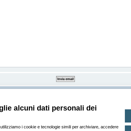
Creato da
phpBB
® Forum Software © phpBB Limited
lie alcuni dati personali dei
Traduzione Italiana
phpBB-Italia.it
Privacy
|
Condizioni
 utilizziamo i cookie e tecnologie simili per archiviare, accedere