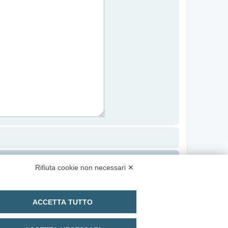
Contattaci
Cancella cookie
Tutti gli orari sono
UTC+02:00
Rifiuta cookie non necessari ✕
ACCETTA TUTTO