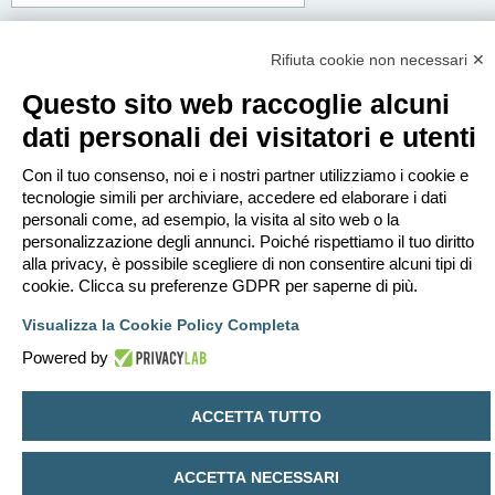
Corpo del messaggio:
Questo messaggio sarà spedito in testo semplice, non includere codice HTML o
Rifiuta cookie non necessari ✕
BBCode. L’indirizzo di risposta sarà il tuo indirizzo email.
Questo sito web raccoglie alcuni
dati personali dei visitatori e utenti
Con il tuo consenso, noi e i nostri partner utilizziamo i cookie e
tecnologie simili per archiviare, accedere ed elaborare i dati
personali come, ad esempio, la visita al sito web o la
personalizzazione degli annunci. Poiché rispettiamo il tuo diritto
alla privacy, è possibile scegliere di non consentire alcuni tipi di
cookie. Clicca su preferenze GDPR per saperne di più.
Visualizza la Cookie Policy Completa
Powered by
Indice
Contattaci
Cancella cookie
Tutti gli orari sono
UTC+02:00
ACCETTA TUTTO
Creato da
phpBB
® Forum Software © phpBB Limited
Traduzione Italiana
phpBB-Italia.it
ACCETTA NECESSARI
Privacy
|
Condizioni