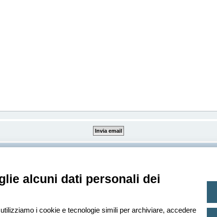
Creato da
phpBB
® Forum Software © phpBB Limited
lie alcuni dati personali dei
Traduzione Italiana
phpBB-Italia.it
Privacy
|
Condizioni
 utilizziamo i cookie e tecnologie simili per archiviare, accedere