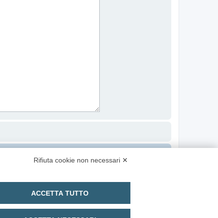
Contattaci
Cancella cookie
Tutti gli orari sono
UTC+02:00
Rifiuta cookie non necessari ✕
ACCETTA TUTTO