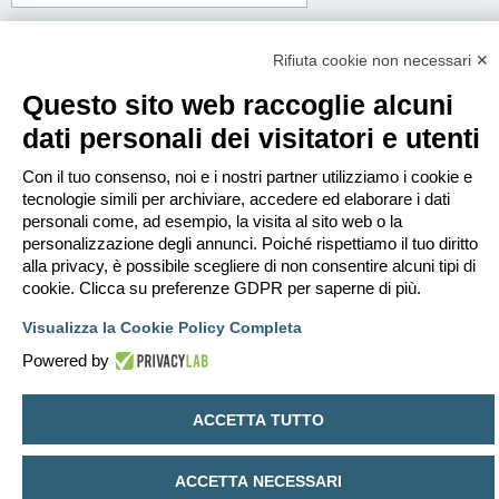
Corpo del messaggio:
Questo messaggio sarà spedito in testo semplice, non includere codice HTML o
Rifiuta cookie non necessari ✕
BBCode. L’indirizzo di risposta sarà il tuo indirizzo email.
Questo sito web raccoglie alcuni
dati personali dei visitatori e utenti
Con il tuo consenso, noi e i nostri partner utilizziamo i cookie e
tecnologie simili per archiviare, accedere ed elaborare i dati
personali come, ad esempio, la visita al sito web o la
personalizzazione degli annunci. Poiché rispettiamo il tuo diritto
alla privacy, è possibile scegliere di non consentire alcuni tipi di
cookie. Clicca su preferenze GDPR per saperne di più.
Visualizza la Cookie Policy Completa
Powered by
Indice
Contattaci
Cancella cookie
Tutti gli orari sono
UTC+02:00
ACCETTA TUTTO
Creato da
phpBB
® Forum Software © phpBB Limited
Traduzione Italiana
phpBB-Italia.it
ACCETTA NECESSARI
Privacy
|
Condizioni