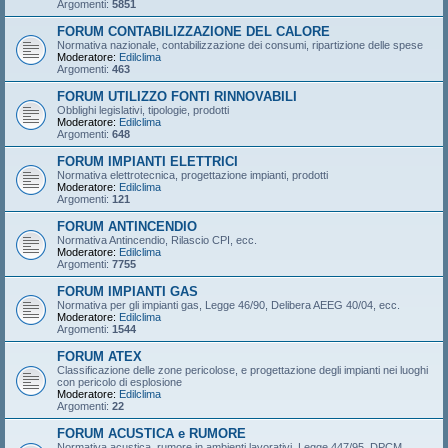
Argomenti:
5851
FORUM CONTABILIZZAZIONE DEL CALORE
Normativa nazionale, contabilizzazione dei consumi, ripartizione delle spese
Moderatore:
Edilclima
Argomenti:
463
FORUM UTILIZZO FONTI RINNOVABILI
Obblighi legislativi, tipologie, prodotti
Moderatore:
Edilclima
Argomenti:
648
FORUM IMPIANTI ELETTRICI
Normativa elettrotecnica, progettazione impianti, prodotti
Moderatore:
Edilclima
Argomenti:
121
FORUM ANTINCENDIO
Normativa Antincendio, Rilascio CPI, ecc.
Moderatore:
Edilclima
Argomenti:
7755
FORUM IMPIANTI GAS
Normativa per gli impianti gas, Legge 46/90, Delibera AEEG 40/04, ecc.
Moderatore:
Edilclima
Argomenti:
1544
FORUM ATEX
Classificazione delle zone pericolose, e progettazione degli impianti nei luoghi
con pericolo di esplosione
Moderatore:
Edilclima
Argomenti:
22
FORUM ACUSTICA e RUMORE
Normativa acustica, rumore in ambienti lavorativi, Legge 447/95, DPCM