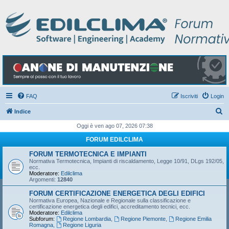
FAQ
Iscriviti
Login
C
Indice
e
Oggi è ven ago 07, 2026 07:38
r
FORUM EDILCLIMA
c
FORUM TERMOTECNICA E IMPIANTI
a
Normativa Termotecnica, Impianti di riscaldamento, Legge 10/91, DLgs 192/05,
ecc.
Moderatore:
Edilclima
Argomenti:
12840
FORUM CERTIFICAZIONE ENERGETICA DEGLI EDIFICI
Normativa Europea, Nazionale e Regionale sulla classificazione e
certificazione energetica degli edifici, accreditamento tecnici, ecc.
Moderatore:
Edilclima
Subforum:
Regione Lombardia
,
Regione Piemonte
,
Regione Emilia
Romagna
,
Regione Liguria