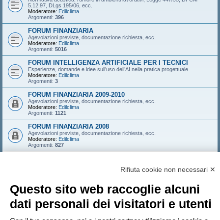
5.12.97, DLgs 195/06, ecc.
Moderatore:
Edilclima
Argomenti:
396
FORUM FINANZIARIA
Agevolazioni previste, documentazione richiesta, ecc.
Moderatore:
Edilclima
Argomenti:
5016
FORUM INTELLIGENZA ARTIFICIALE PER I TECNICI
Esperienze, domande e idee sull’uso dell’AI nella pratica progettuale
Moderatore:
Edilclima
Argomenti:
3
FORUM FINANZIARIA 2009-2010
Agevolazioni previste, documentazione richiesta, ecc.
Moderatore:
Edilclima
Argomenti:
1121
FORUM FINANZIARIA 2008
Agevolazioni previste, documentazione richiesta, ecc.
Moderatore:
Edilclima
Argomenti:
827
FORUM FINANZIARIA 2007
Agevolazioni previste, documentazione richiesta, ecc.
Rifiuta cookie non necessari ✕
Moderatore:
Edilclima
Argomenti:
546
Questo sito web raccoglie alcuni
LOGIN
•
ISCRIVITI
dati personali dei visitatori e utenti
Nome utente: