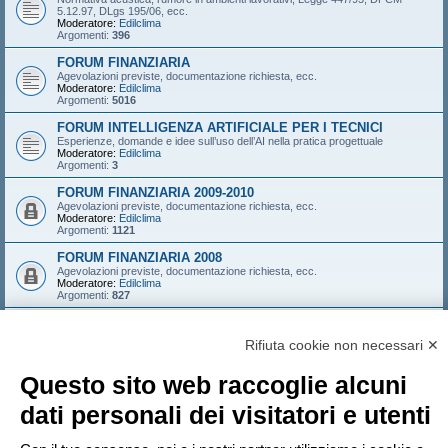
5.12.97, DLgs 195/06, ecc.
Moderatore:
Edilclima
Argomenti:
396
FORUM FINANZIARIA
Agevolazioni previste, documentazione richiesta, ecc.
Moderatore:
Edilclima
Argomenti:
5016
FORUM INTELLIGENZA ARTIFICIALE PER I TECNICI
Esperienze, domande e idee sull’uso dell’AI nella pratica progettuale
Moderatore:
Edilclima
Argomenti:
3
FORUM FINANZIARIA 2009-2010
Agevolazioni previste, documentazione richiesta, ecc.
Moderatore:
Edilclima
Argomenti:
1121
FORUM FINANZIARIA 2008
Agevolazioni previste, documentazione richiesta, ecc.
Moderatore:
Edilclima
Argomenti:
827
FORUM FINANZIARIA 2007
Agevolazioni previste, documentazione richiesta, ecc.
Rifiuta cookie non necessari ✕
Moderatore:
Edilclima
Argomenti:
546
Questo sito web raccoglie alcuni
LOGIN
•
ISCRIVITI
dati personali dei visitatori e utenti
Nome utente: