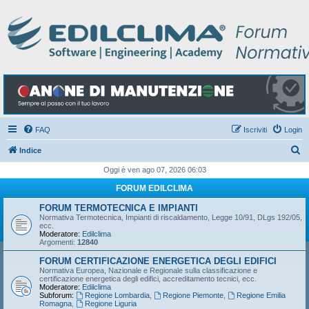
FAQ
Iscriviti
Login
C
Indice
e
Oggi è ven ago 07, 2026 06:03
r
FORUM EDILCLIMA
c
FORUM TERMOTECNICA E IMPIANTI
a
Normativa Termotecnica, Impianti di riscaldamento, Legge 10/91, DLgs 192/05,
ecc.
Moderatore:
Edilclima
Argomenti:
12840
FORUM CERTIFICAZIONE ENERGETICA DEGLI EDIFICI
Normativa Europea, Nazionale e Regionale sulla classificazione e
certificazione energetica degli edifici, accreditamento tecnici, ecc.
Moderatore:
Edilclima
Subforum:
Regione Lombardia
,
Regione Piemonte
,
Regione Emilia
Romagna
,
Regione Liguria