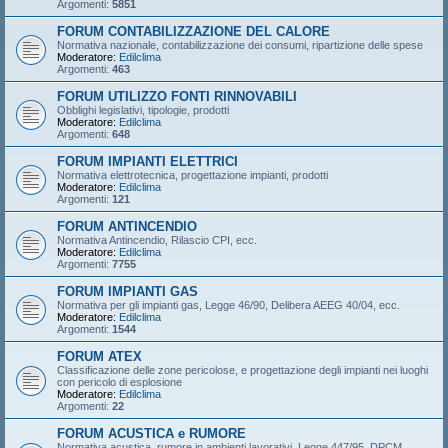
Argomenti:
5851
FORUM CONTABILIZZAZIONE DEL CALORE
Normativa nazionale, contabilizzazione dei consumi, ripartizione delle spese
Moderatore:
Edilclima
Argomenti:
463
FORUM UTILIZZO FONTI RINNOVABILI
Obblighi legislativi, tipologie, prodotti
Moderatore:
Edilclima
Argomenti:
648
FORUM IMPIANTI ELETTRICI
Normativa elettrotecnica, progettazione impianti, prodotti
Moderatore:
Edilclima
Argomenti:
121
FORUM ANTINCENDIO
Normativa Antincendio, Rilascio CPI, ecc.
Moderatore:
Edilclima
Argomenti:
7755
FORUM IMPIANTI GAS
Normativa per gli impianti gas, Legge 46/90, Delibera AEEG 40/04, ecc.
Moderatore:
Edilclima
Argomenti:
1544
FORUM ATEX
Classificazione delle zone pericolose, e progettazione degli impianti nei luoghi
con pericolo di esplosione
Moderatore:
Edilclima
Argomenti:
22
FORUM ACUSTICA e RUMORE
Normativa acustica, rumore in ambienti lavorativi, Legge 447/95, DPCM