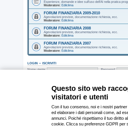
Esperienze, domande e idee sull’uso dell’AI nella pratica prog
Moderatore:
Edilclima
FORUM FINANZIARIA 2009-2010
Agevolazioni previste, documentazione richiesta, ecc.
Moderatore:
Edilclima
FORUM FINANZIARIA 2008
Agevolazioni previste, documentazione richiesta, ecc.
Moderatore:
Edilclima
FORUM FINANZIARIA 2007
Agevolazioni previste, documentazione richiesta, ecc.
Moderatore:
Edilclima
LOGIN
•
ISCRIVITI
Nome utente:
Password:
CHI C’È IN LINEA
In totale ci sono
106
utenti connessi : 5 registrati, 0 nascosti e 101 ospiti (b
Questo sito web raccog
Record di utenti connessi:
13439
registrato il mer apr 01, 2026 19:33
visitatori e utenti
STATISTICHE
Totale messaggi
285346
• Totale argomenti
37150
• Totale iscritti
13585
•
Con il tuo consenso, noi e i nostri partner
ed elaborare i dati personali come, ad ese
Indice
annunci. Poiché rispettiamo il tuo diritto a
cookie. Clicca su preferenze GDPR per s