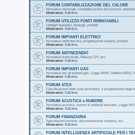
FORUM CONTABILIZZAZIONE DEL CALORE
Normativa nazionale, contabilizzazione dei consumi, ripartizi
Moderatore:
Edilclima
FORUM UTILIZZO FONTI RINNOVABILI
Obblighi legislativi, tipologie, prodotti
Moderatore:
Edilclima
FORUM IMPIANTI ELETTRICI
Normativa elettrotecnica, progettazione impianti, prodotti
Moderatore:
Edilclima
FORUM ANTINCENDIO
Normativa Antincendio, Rilascio CPI, ecc.
Moderatore:
Edilclima
FORUM IMPIANTI GAS
Normativa per gli impianti gas, Legge 46/90, Delibera AEEG 4
Moderatore:
Edilclima
FORUM ATEX
Classificazione delle zone pericolose, e progettazione degli im
Moderatore:
Edilclima
FORUM ACUSTICA e RUMORE
Normativa acustica, rumore in ambienti lavorativi, Legge 44
Moderatore:
Edilclima
FORUM FINANZIARIA
Agevolazioni previste, documentazione richiesta, ecc.
Moderatore:
Edilclima
FORUM INTELLIGENZA ARTIFICIALE PER I TE