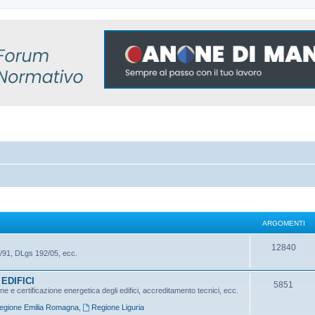
ARGOMENTI
A
12840
/91, DLgs 192/05, ecc.
r
EDIFICI
g
A
5851
 e certificazione energetica degli edifici, accreditamento tecnici, ecc.
o
r
egione Emilia Romagna
,
Regione Liguria