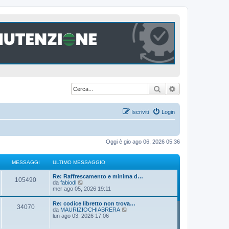
Cerca
Ricerca avanzat
Iscriviti
Login
Oggi è gio ago 06, 2026 05:36
MESSAGGI
ULTIMO MESSAGGIO
U
Re: Raffrescamento e minima d…
M
105490
l
V
da
fabiodl
t
e
mer ago 05, 2026 19:11
e
i
d
m
i
U
Re: codice libretto non trova…
s
M
34070
o
u
l
V
da
MAURIZIOCHIABRERA
m
l
t
e
lun ago 03, 2026 17:06
s
e
t
e
i
d
s
i
m
i