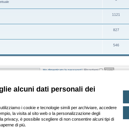
ettuale
t
e
o
r
i
n
m
g
A
1121
t
e
o
r
i
n
m
g
A
827
t
e
o
r
i
n
m
g
A
546
t
e
o
r
i
n
m
g
t
e
o
Ho dimenticato la password
|
Ricordami
i
n
m
t
e
asato sugli utenti attivi negli ultimi 5 minuti)
lie alcuni dati personali dei
i
n
t
i
 Ultimo iscritto
Leopardi
 utilizziamo i cookie e tecnologie simili per archiviare, accedere
mpio, la visita al sito web o la personalizzazione degli
lla privacy, è possibile scegliere di non consentire alcuni tipi di
aperne di più.
Creato da
phpBB
® Forum Software © phpBB Limited