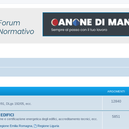
ARGOMENTI
A
12840
/91, DLgs 192/05, ecc.
r
EDIFICI
g
A
5851
 e certificazione energetica degli edifici, accreditamento tecnici, ecc.
o
r
egione Emilia Romagna
,
Regione Liguria