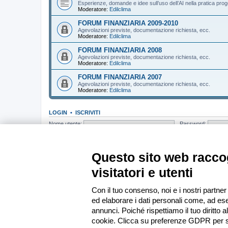
Esperienze, domande e idee sull’uso dell’AI nella pratica prog
Moderatore:
Edilclima
FORUM FINANZIARIA 2009-2010
Agevolazioni previste, documentazione richiesta, ecc.
Moderatore:
Edilclima
FORUM FINANZIARIA 2008
Agevolazioni previste, documentazione richiesta, ecc.
Moderatore:
Edilclima
FORUM FINANZIARIA 2007
Agevolazioni previste, documentazione richiesta, ecc.
Moderatore:
Edilclima
LOGIN
•
ISCRIVITI
Nome utente:
Password:
CHI C’È IN LINEA
In totale ci sono
159
utenti connessi : 6 registrati, 0 nascosti e 153 ospiti (b
Questo sito web raccog
Record di utenti connessi:
13439
registrato il mer apr 01, 2026 19:33
visitatori e utenti
STATISTICHE
Totale messaggi
285352
• Totale argomenti
37150
• Totale iscritti
13585
•
Con il tuo consenso, noi e i nostri partner
ed elaborare i dati personali come, ad ese
Indice
annunci. Poiché rispettiamo il tuo diritto a
cookie. Clicca su preferenze GDPR per s