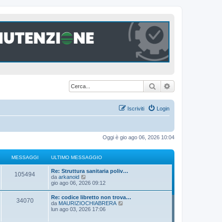
Cerca
Ricerca avanzat
Iscriviti
Login
Oggi è gio ago 06, 2026 10:04
MESSAGGI
ULTIMO MESSAGGIO
U
Re: Struttura sanitaria poliv…
M
105494
l
V
da
arkanoid
t
e
gio ago 06, 2026 09:12
e
i
d
m
i
U
Re: codice libretto non trova…
s
M
34070
o
u
l
V
da
MAURIZIOCHIABRERA
m
l
t
e
lun ago 03, 2026 17:06
s
e
t
e
i
d
s
i
m
i