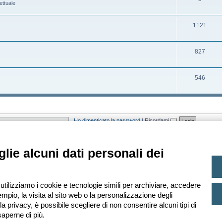
ettuale
t
e
o
r
i
n
m
g
A
1121
t
e
o
r
i
n
m
g
A
827
t
e
o
r
i
n
m
g
A
546
t
e
o
r
i
n
m
g
t
e
o
Ho dimenticato la password
|
Ricordami
i
n
m
t
e
asato sugli utenti attivi negli ultimi 5 minuti)
lie alcuni dati personali dei
i
n
t
i
 Ultimo iscritto
Leopardi
 utilizziamo i cookie e tecnologie simili per archiviare, accedere
mpio, la visita al sito web o la personalizzazione degli
lla privacy, è possibile scegliere di non consentire alcuni tipi di
aperne di più.
Creato da
phpBB
® Forum Software © phpBB Limited