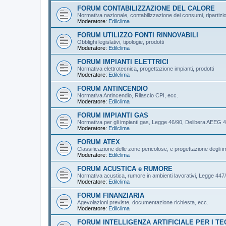
FORUM CONTABILIZZAZIONE DEL CALORE
Normativa nazionale, contabilizzazione dei consumi, ripartizi
Moderatore:
Edilclima
FORUM UTILIZZO FONTI RINNOVABILI
Obblighi legislativi, tipologie, prodotti
Moderatore:
Edilclima
FORUM IMPIANTI ELETTRICI
Normativa elettrotecnica, progettazione impianti, prodotti
Moderatore:
Edilclima
FORUM ANTINCENDIO
Normativa Antincendio, Rilascio CPI, ecc.
Moderatore:
Edilclima
FORUM IMPIANTI GAS
Normativa per gli impianti gas, Legge 46/90, Delibera AEEG 4
Moderatore:
Edilclima
FORUM ATEX
Classificazione delle zone pericolose, e progettazione degli im
Moderatore:
Edilclima
FORUM ACUSTICA e RUMORE
Normativa acustica, rumore in ambienti lavorativi, Legge 44
Moderatore:
Edilclima
FORUM FINANZIARIA
Agevolazioni previste, documentazione richiesta, ecc.
Moderatore:
Edilclima
FORUM INTELLIGENZA ARTIFICIALE PER I TE