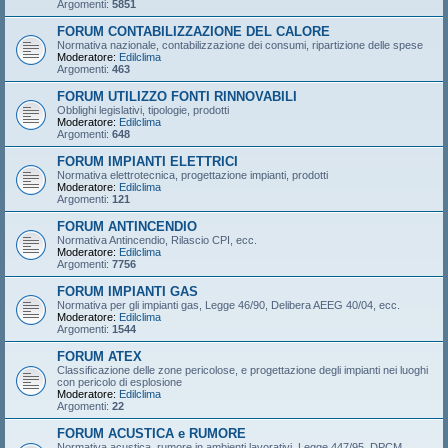
Argomenti:
5851
FORUM CONTABILIZZAZIONE DEL CALORE
Normativa nazionale, contabilizzazione dei consumi, ripartizione delle spese
Moderatore:
Edilclima
Argomenti:
463
FORUM UTILIZZO FONTI RINNOVABILI
Obblighi legislativi, tipologie, prodotti
Moderatore:
Edilclima
Argomenti:
648
FORUM IMPIANTI ELETTRICI
Normativa elettrotecnica, progettazione impianti, prodotti
Moderatore:
Edilclima
Argomenti:
121
FORUM ANTINCENDIO
Normativa Antincendio, Rilascio CPI, ecc.
Moderatore:
Edilclima
Argomenti:
7756
FORUM IMPIANTI GAS
Normativa per gli impianti gas, Legge 46/90, Delibera AEEG 40/04, ecc.
Moderatore:
Edilclima
Argomenti:
1544
FORUM ATEX
Classificazione delle zone pericolose, e progettazione degli impianti nei luoghi
con pericolo di esplosione
Moderatore:
Edilclima
Argomenti:
22
FORUM ACUSTICA e RUMORE
Normativa acustica, rumore in ambienti lavorativi, Legge 447/95, DPCM