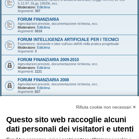
5.12.97, DLgs 195/06, ecc.
Moderatore:
Edilclima
Argomenti:
397
FORUM FINANZIARIA
Agevolazioni previste, documentazione richiesta, ecc.
Moderatore:
Edilclima
Argomenti:
5016
FORUM INTELLIGENZA ARTIFICIALE PER I TECNICI
Esperienze, domande e idee sull’uso dell’AI nella pratica progettuale
Moderatore:
Edilclima
Argomenti:
3
FORUM FINANZIARIA 2009-2010
Agevolazioni previste, documentazione richiesta, ecc.
Moderatore:
Edilclima
Argomenti:
1121
FORUM FINANZIARIA 2008
Agevolazioni previste, documentazione richiesta, ecc.
Moderatore:
Edilclima
Argomenti:
827
FORUM FINANZIARIA 2007
Agevolazioni previste, documentazione richiesta, ecc.
Rifiuta cookie non necessari ✕
Moderatore:
Edilclima
Argomenti:
546
Questo sito web raccoglie alcuni
LOGIN
•
ISCRIVITI
dati personali dei visitatori e utenti
Nome utente: