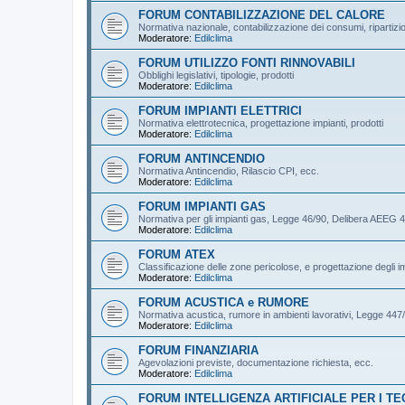
FORUM CONTABILIZZAZIONE DEL CALORE
Normativa nazionale, contabilizzazione dei consumi, ripartizi
Moderatore:
Edilclima
FORUM UTILIZZO FONTI RINNOVABILI
Obblighi legislativi, tipologie, prodotti
Moderatore:
Edilclima
FORUM IMPIANTI ELETTRICI
Normativa elettrotecnica, progettazione impianti, prodotti
Moderatore:
Edilclima
FORUM ANTINCENDIO
Normativa Antincendio, Rilascio CPI, ecc.
Moderatore:
Edilclima
FORUM IMPIANTI GAS
Normativa per gli impianti gas, Legge 46/90, Delibera AEEG 4
Moderatore:
Edilclima
FORUM ATEX
Classificazione delle zone pericolose, e progettazione degli im
Moderatore:
Edilclima
FORUM ACUSTICA e RUMORE
Normativa acustica, rumore in ambienti lavorativi, Legge 44
Moderatore:
Edilclima
FORUM FINANZIARIA
Agevolazioni previste, documentazione richiesta, ecc.
Moderatore:
Edilclima
FORUM INTELLIGENZA ARTIFICIALE PER I TE