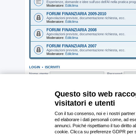
Esperienze, domande e idee sull’uso dell’AI nella pratica prog
Moderatore:
Edilclima
FORUM FINANZIARIA 2009-2010
Agevolazioni previste, documentazione richiesta, ecc.
Moderatore:
Edilclima
FORUM FINANZIARIA 2008
Agevolazioni previste, documentazione richiesta, ecc.
Moderatore:
Edilclima
FORUM FINANZIARIA 2007
Agevolazioni previste, documentazione richiesta, ecc.
Moderatore:
Edilclima
LOGIN
•
ISCRIVITI
Nome utente:
Password:
CHI C’È IN LINEA
In totale ci sono
160
utenti connessi : 6 registrati, 0 nascosti e 154 ospiti (b
Questo sito web raccog
Record di utenti connessi:
13439
registrato il mer apr 01, 2026 19:33
visitatori e utenti
STATISTICHE
Totale messaggi
285407
• Totale argomenti
37153
• Totale iscritti
13585
•
Con il tuo consenso, noi e i nostri partner
ed elaborare i dati personali come, ad ese
Indice
annunci. Poiché rispettiamo il tuo diritto a
cookie. Clicca su preferenze GDPR per s