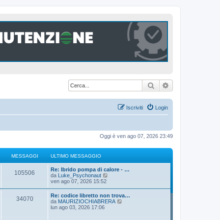
Cerca
Ricerca avanzat
Iscriviti
Login
Oggi è ven ago 07, 2026 23:49
MESSAGGI
ULTIMO MESSAGGIO
U
Re: Ibrido pompa di calore - …
M
105506
l
V
da
Luke_Psychonaut
t
e
ven ago 07, 2026 15:52
e
i
d
m
i
U
Re: codice libretto non trova…
s
M
34070
o
u
l
V
da
MAURIZIOCHIABRERA
m
l
t
e
lun ago 03, 2026 17:06
s
e
t
e
i
d
s
i
m
i