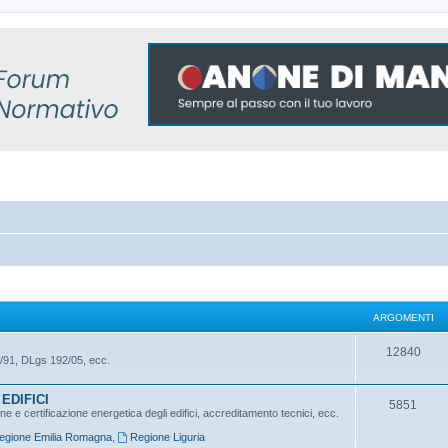
ARGOMENTI
A
12840
/91, DLgs 192/05, ecc.
r
EDIFICI
g
A
5851
 e certificazione energetica degli edifici, accreditamento tecnici, ecc.
o
r
egione Emilia Romagna
,
Regione Liguria