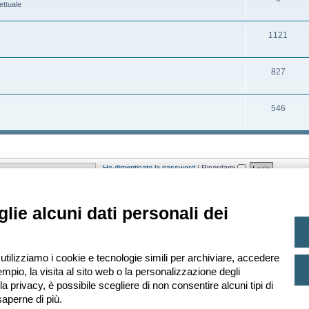
ettuale
t
e
o
r
i
n
m
g
A
1121
t
e
o
r
i
n
m
g
A
827
t
e
o
r
i
n
m
g
A
546
t
e
o
r
i
n
m
g
t
e
o
Ho dimenticato la password
|
Ricordami
i
n
m
t
e
asato sugli utenti attivi negli ultimi 5 minuti)
lie alcuni dati personali dei
i
n
t
i
 Ultimo iscritto
Leopardi
 utilizziamo i cookie e tecnologie simili per archiviare, accedere
mpio, la visita al sito web o la personalizzazione degli
lla privacy, è possibile scegliere di non consentire alcuni tipi di
aperne di più.
Creato da
phpBB
® Forum Software © phpBB Limited