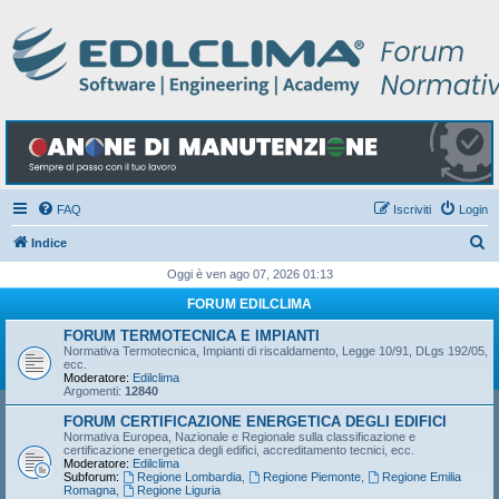
FAQ
Iscriviti
Login
C
Indice
e
Oggi è ven ago 07, 2026 01:13
r
FORUM EDILCLIMA
c
FORUM TERMOTECNICA E IMPIANTI
a
Normativa Termotecnica, Impianti di riscaldamento, Legge 10/91, DLgs 192/05,
ecc.
Moderatore:
Edilclima
Argomenti:
12840
FORUM CERTIFICAZIONE ENERGETICA DEGLI EDIFICI
Normativa Europea, Nazionale e Regionale sulla classificazione e
certificazione energetica degli edifici, accreditamento tecnici, ecc.
Moderatore:
Edilclima
Subforum:
Regione Lombardia
,
Regione Piemonte
,
Regione Emilia
Romagna
,
Regione Liguria