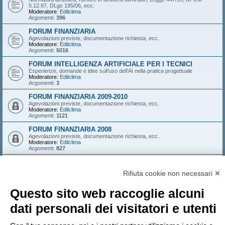
5.12.97, DLgs 195/06, ecc.
Moderatore:
Edilclima
Argomenti:
396
FORUM FINANZIARIA
Agevolazioni previste, documentazione richiesta, ecc.
Moderatore:
Edilclima
Argomenti:
5016
FORUM INTELLIGENZA ARTIFICIALE PER I TECNICI
Esperienze, domande e idee sull’uso dell’AI nella pratica progettuale
Moderatore:
Edilclima
Argomenti:
3
FORUM FINANZIARIA 2009-2010
Agevolazioni previste, documentazione richiesta, ecc.
Moderatore:
Edilclima
Argomenti:
1121
FORUM FINANZIARIA 2008
Agevolazioni previste, documentazione richiesta, ecc.
Moderatore:
Edilclima
Argomenti:
827
FORUM FINANZIARIA 2007
Agevolazioni previste, documentazione richiesta, ecc.
Rifiuta cookie non necessari ✕
Moderatore:
Edilclima
Argomenti:
546
Questo sito web raccoglie alcuni
LOGIN
•
ISCRIVITI
dati personali dei visitatori e utenti
Nome utente: