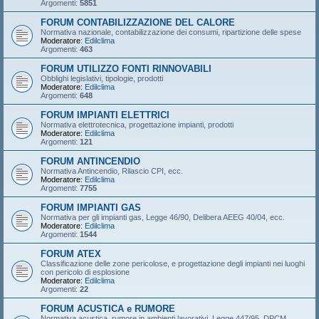
Argomenti:
5851
FORUM CONTABILIZZAZIONE DEL CALORE
Normativa nazionale, contabilizzazione dei consumi, ripartizione delle spese
Moderatore:
Edilclima
Argomenti:
463
FORUM UTILIZZO FONTI RINNOVABILI
Obblighi legislativi, tipologie, prodotti
Moderatore:
Edilclima
Argomenti:
648
FORUM IMPIANTI ELETTRICI
Normativa elettrotecnica, progettazione impianti, prodotti
Moderatore:
Edilclima
Argomenti:
121
FORUM ANTINCENDIO
Normativa Antincendio, Rilascio CPI, ecc.
Moderatore:
Edilclima
Argomenti:
7755
FORUM IMPIANTI GAS
Normativa per gli impianti gas, Legge 46/90, Delibera AEEG 40/04, ecc.
Moderatore:
Edilclima
Argomenti:
1544
FORUM ATEX
Classificazione delle zone pericolose, e progettazione degli impianti nei luoghi
con pericolo di esplosione
Moderatore:
Edilclima
Argomenti:
22
FORUM ACUSTICA e RUMORE
Normativa acustica, rumore in ambienti lavorativi, Legge 447/95, DPCM