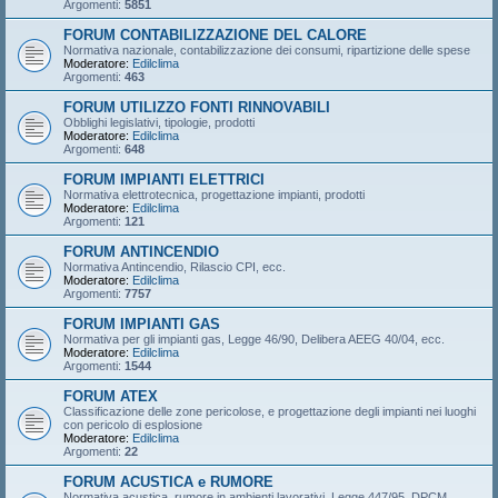
Argomenti:
5851
FORUM CONTABILIZZAZIONE DEL CALORE
Normativa nazionale, contabilizzazione dei consumi, ripartizione delle spese
Moderatore:
Edilclima
Argomenti:
463
FORUM UTILIZZO FONTI RINNOVABILI
Obblighi legislativi, tipologie, prodotti
Moderatore:
Edilclima
Argomenti:
648
FORUM IMPIANTI ELETTRICI
Normativa elettrotecnica, progettazione impianti, prodotti
Moderatore:
Edilclima
Argomenti:
121
FORUM ANTINCENDIO
Normativa Antincendio, Rilascio CPI, ecc.
Moderatore:
Edilclima
Argomenti:
7757
FORUM IMPIANTI GAS
Normativa per gli impianti gas, Legge 46/90, Delibera AEEG 40/04, ecc.
Moderatore:
Edilclima
Argomenti:
1544
FORUM ATEX
Classificazione delle zone pericolose, e progettazione degli impianti nei luoghi
con pericolo di esplosione
Moderatore:
Edilclima
Argomenti:
22
FORUM ACUSTICA e RUMORE
Normativa acustica, rumore in ambienti lavorativi, Legge 447/95, DPCM