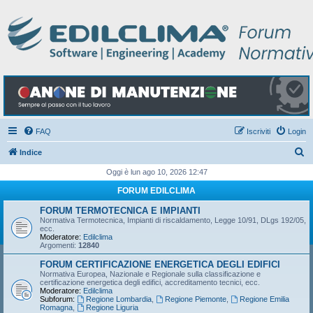
FAQ
Iscriviti
Login
C
Indice
e
Oggi è lun ago 10, 2026 12:47
r
FORUM EDILCLIMA
c
FORUM TERMOTECNICA E IMPIANTI
a
Normativa Termotecnica, Impianti di riscaldamento, Legge 10/91, DLgs 192/05,
ecc.
Moderatore:
Edilclima
Argomenti:
12840
FORUM CERTIFICAZIONE ENERGETICA DEGLI EDIFICI
Normativa Europea, Nazionale e Regionale sulla classificazione e
certificazione energetica degli edifici, accreditamento tecnici, ecc.
Moderatore:
Edilclima
Subforum:
Regione Lombardia
,
Regione Piemonte
,
Regione Emilia
Romagna
,
Regione Liguria