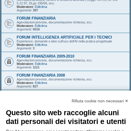
5.12.97, DLgs 195/06, ecc.
Moderatore:
Edilclima
Argomenti:
397
FORUM FINANZIARIA
Agevolazioni previste, documentazione richiesta, ecc.
Moderatore:
Edilclima
Argomenti:
5016
FORUM INTELLIGENZA ARTIFICIALE PER I TECNICI
Esperienze, domande e idee sull’uso dell’AI nella pratica progettuale
Moderatore:
Edilclima
Argomenti:
3
FORUM FINANZIARIA 2009-2010
Agevolazioni previste, documentazione richiesta, ecc.
Moderatore:
Edilclima
Argomenti:
1121
FORUM FINANZIARIA 2008
Agevolazioni previste, documentazione richiesta, ecc.
Moderatore:
Edilclima
Argomenti:
827
FORUM FINANZIARIA 2007
Agevolazioni previste, documentazione richiesta, ecc.
Rifiuta cookie non necessari ✕
Moderatore:
Edilclima
Argomenti:
546
Questo sito web raccoglie alcuni
LOGIN
•
ISCRIVITI
dati personali dei visitatori e utenti
Nome utente: