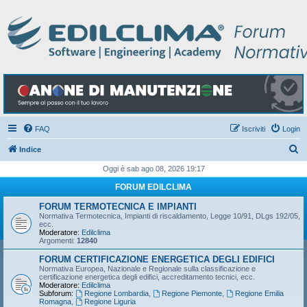
FAQ
Iscriviti
Login
C
Indice
e
Oggi è sab ago 08, 2026 19:17
r
FORUM EDILCLIMA
c
FORUM TERMOTECNICA E IMPIANTI
a
Normativa Termotecnica, Impianti di riscaldamento, Legge 10/91, DLgs 192/05,
ecc.
Moderatore:
Edilclima
Argomenti:
12840
FORUM CERTIFICAZIONE ENERGETICA DEGLI EDIFICI
Normativa Europea, Nazionale e Regionale sulla classificazione e
certificazione energetica degli edifici, accreditamento tecnici, ecc.
Moderatore:
Edilclima
Subforum:
Regione Lombardia
,
Regione Piemonte
,
Regione Emilia
Romagna
,
Regione Liguria