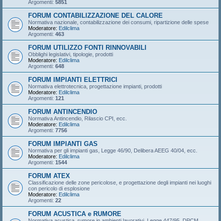
Argomenti:
5851
FORUM CONTABILIZZAZIONE DEL CALORE
Normativa nazionale, contabilizzazione dei consumi, ripartizione delle spese
Moderatore:
Edilclima
Argomenti:
463
FORUM UTILIZZO FONTI RINNOVABILI
Obblighi legislativi, tipologie, prodotti
Moderatore:
Edilclima
Argomenti:
648
FORUM IMPIANTI ELETTRICI
Normativa elettrotecnica, progettazione impianti, prodotti
Moderatore:
Edilclima
Argomenti:
121
FORUM ANTINCENDIO
Normativa Antincendio, Rilascio CPI, ecc.
Moderatore:
Edilclima
Argomenti:
7756
FORUM IMPIANTI GAS
Normativa per gli impianti gas, Legge 46/90, Delibera AEEG 40/04, ecc.
Moderatore:
Edilclima
Argomenti:
1544
FORUM ATEX
Classificazione delle zone pericolose, e progettazione degli impianti nei luoghi
con pericolo di esplosione
Moderatore:
Edilclima
Argomenti:
22
FORUM ACUSTICA e RUMORE
Normativa acustica, rumore in ambienti lavorativi, Legge 447/95, DPCM