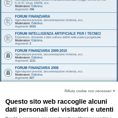
5.12.97, DLgs 195/06, ecc.
Moderatore:
Edilclima
Argomenti:
396
FORUM FINANZIARIA
Agevolazioni previste, documentazione richiesta, ecc.
Moderatore:
Edilclima
Argomenti:
5016
FORUM INTELLIGENZA ARTIFICIALE PER I TECNICI
Esperienze, domande e idee sull’uso dell’AI nella pratica progettuale
Moderatore:
Edilclima
Argomenti:
3
FORUM FINANZIARIA 2009-2010
Agevolazioni previste, documentazione richiesta, ecc.
Moderatore:
Edilclima
Argomenti:
1121
FORUM FINANZIARIA 2008
Agevolazioni previste, documentazione richiesta, ecc.
Moderatore:
Edilclima
Argomenti:
827
FORUM FINANZIARIA 2007
Agevolazioni previste, documentazione richiesta, ecc.
Rifiuta cookie non necessari ✕
Moderatore:
Edilclima
Argomenti:
546
Questo sito web raccoglie alcuni
LOGIN
•
ISCRIVITI
dati personali dei visitatori e utenti
Nome utente: