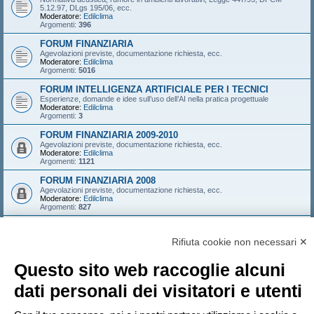
5.12.97, DLgs 195/06, ecc.
Moderatore:
Edilclima
Argomenti:
396
FORUM FINANZIARIA
Agevolazioni previste, documentazione richiesta, ecc.
Moderatore:
Edilclima
Argomenti:
5016
FORUM INTELLIGENZA ARTIFICIALE PER I TECNICI
Esperienze, domande e idee sull’uso dell’AI nella pratica progettuale
Moderatore:
Edilclima
Argomenti:
3
FORUM FINANZIARIA 2009-2010
Agevolazioni previste, documentazione richiesta, ecc.
Moderatore:
Edilclima
Argomenti:
1121
FORUM FINANZIARIA 2008
Agevolazioni previste, documentazione richiesta, ecc.
Moderatore:
Edilclima
Argomenti:
827
FORUM FINANZIARIA 2007
Agevolazioni previste, documentazione richiesta, ecc.
Rifiuta cookie non necessari ✕
Moderatore:
Edilclima
Argomenti:
546
Questo sito web raccoglie alcuni
LOGIN
•
ISCRIVITI
dati personali dei visitatori e utenti
Nome utente: