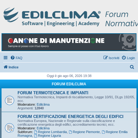
FAQ
Iscriviti
Login
C
Indice
e
Oggi è gio ago 06, 2026 19:38
r
FORUM EDILCLIMA
c
FORUM TERMOTECNICA E IMPIANTI
a
Normativa Termotecnica, Impianti di riscaldamento, Legge 10/91, DLgs 192/05,
ecc.
Moderatore:
Edilclima
Argomenti:
12840
FORUM CERTIFICAZIONE ENERGETICA DEGLI EDIFICI
Normativa Europea, Nazionale e Regionale sulla classificazione e
certificazione energetica degli edifici, accreditamento tecnici, ecc.
Moderatore:
Edilclima
Subforum:
Regione Lombardia
,
Regione Piemonte
,
Regione Emilia
Romagna
,
Regione Liguria