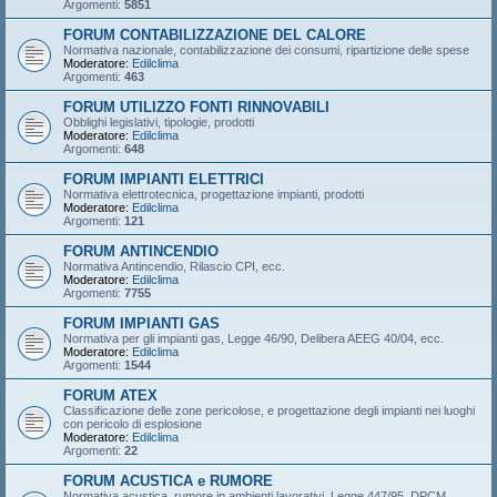
Argomenti:
5851
FORUM CONTABILIZZAZIONE DEL CALORE
Normativa nazionale, contabilizzazione dei consumi, ripartizione delle spese
Moderatore:
Edilclima
Argomenti:
463
FORUM UTILIZZO FONTI RINNOVABILI
Obblighi legislativi, tipologie, prodotti
Moderatore:
Edilclima
Argomenti:
648
FORUM IMPIANTI ELETTRICI
Normativa elettrotecnica, progettazione impianti, prodotti
Moderatore:
Edilclima
Argomenti:
121
FORUM ANTINCENDIO
Normativa Antincendio, Rilascio CPI, ecc.
Moderatore:
Edilclima
Argomenti:
7755
FORUM IMPIANTI GAS
Normativa per gli impianti gas, Legge 46/90, Delibera AEEG 40/04, ecc.
Moderatore:
Edilclima
Argomenti:
1544
FORUM ATEX
Classificazione delle zone pericolose, e progettazione degli impianti nei luoghi
con pericolo di esplosione
Moderatore:
Edilclima
Argomenti:
22
FORUM ACUSTICA e RUMORE
Normativa acustica, rumore in ambienti lavorativi, Legge 447/95, DPCM