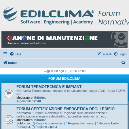
FAQ
Iscriviti
Login
C
Indice
e
Oggi è lun ago 10, 2026 13:08
r
FORUM EDILCLIMA
c
FORUM TERMOTECNICA E IMPIANTI
a
Normativa Termotecnica, Impianti di riscaldamento, Legge 10/91, DLgs 192/05,
ecc.
Moderatore:
Edilclima
Argomenti:
12840
FORUM CERTIFICAZIONE ENERGETICA DEGLI EDIFICI
Normativa Europea, Nazionale e Regionale sulla classificazione e
certificazione energetica degli edifici, accreditamento tecnici, ecc.
Moderatore:
Edilclima
Subforum:
Regione Lombardia
,
Regione Piemonte
,
Regione Emilia
Romagna
,
Regione Liguria