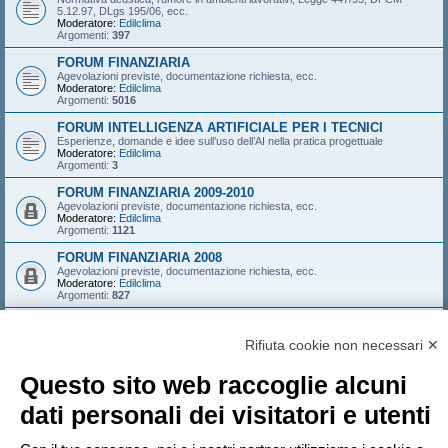
5.12.97, DLgs 195/06, ecc.
Moderatore:
Edilclima
Argomenti:
397
FORUM FINANZIARIA
Agevolazioni previste, documentazione richiesta, ecc.
Moderatore:
Edilclima
Argomenti:
5016
FORUM INTELLIGENZA ARTIFICIALE PER I TECNICI
Esperienze, domande e idee sull’uso dell’AI nella pratica progettuale
Moderatore:
Edilclima
Argomenti:
3
FORUM FINANZIARIA 2009-2010
Agevolazioni previste, documentazione richiesta, ecc.
Moderatore:
Edilclima
Argomenti:
1121
FORUM FINANZIARIA 2008
Agevolazioni previste, documentazione richiesta, ecc.
Moderatore:
Edilclima
Argomenti:
827
FORUM FINANZIARIA 2007
Agevolazioni previste, documentazione richiesta, ecc.
Rifiuta cookie non necessari ✕
Moderatore:
Edilclima
Argomenti:
546
Questo sito web raccoglie alcuni
LOGIN
•
ISCRIVITI
dati personali dei visitatori e utenti
Nome utente: