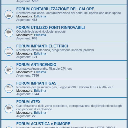
Argomenti:
5851
FORUM CONTABILIZZAZIONE DEL CALORE
Normativa nazionale, contabilizzazione dei consumi, ripartizione delle spese
Moderatore:
Edilclima
Argomenti:
463
FORUM UTILIZZO FONTI RINNOVABILI
Obblighi legislativi, tipologie, prodotti
Moderatore:
Edilclima
Argomenti:
648
FORUM IMPIANTI ELETTRICI
Normativa elettrotecnica, progettazione impianti, prodotti
Moderatore:
Edilclima
Argomenti:
121
FORUM ANTINCENDIO
Normativa Antincendio, Rilascio CPI, ecc.
Moderatore:
Edilclima
Argomenti:
7756
FORUM IMPIANTI GAS
Normativa per gli impianti gas, Legge 46/90, Delibera AEEG 40/04, ecc.
Moderatore:
Edilclima
Argomenti:
1544
FORUM ATEX
Classificazione delle zone pericolose, e progettazione degli impianti nei luoghi
con pericolo di esplosione
Moderatore:
Edilclima
Argomenti:
22
FORUM ACUSTICA e RUMORE
Normativa acustica, rumore in ambienti lavorativi, Legge 447/95, DPCM