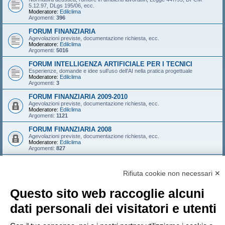
5.12.97, DLgs 195/06, ecc.
Moderatore:
Edilclima
Argomenti:
396
FORUM FINANZIARIA
Agevolazioni previste, documentazione richiesta, ecc.
Moderatore:
Edilclima
Argomenti:
5016
FORUM INTELLIGENZA ARTIFICIALE PER I TECNICI
Esperienze, domande e idee sull’uso dell’AI nella pratica progettuale
Moderatore:
Edilclima
Argomenti:
3
FORUM FINANZIARIA 2009-2010
Agevolazioni previste, documentazione richiesta, ecc.
Moderatore:
Edilclima
Argomenti:
1121
FORUM FINANZIARIA 2008
Agevolazioni previste, documentazione richiesta, ecc.
Moderatore:
Edilclima
Argomenti:
827
FORUM FINANZIARIA 2007
Agevolazioni previste, documentazione richiesta, ecc.
Rifiuta cookie non necessari ✕
Moderatore:
Edilclima
Argomenti:
546
Questo sito web raccoglie alcuni
LOGIN
•
ISCRIVITI
dati personali dei visitatori e utenti
Nome utente: