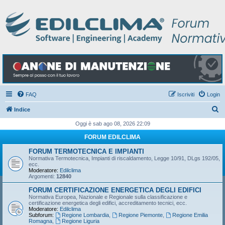
FAQ
Iscriviti
Login
C
Indice
e
Oggi è sab ago 08, 2026 22:09
r
FORUM EDILCLIMA
c
FORUM TERMOTECNICA E IMPIANTI
a
Normativa Termotecnica, Impianti di riscaldamento, Legge 10/91, DLgs 192/05,
ecc.
Moderatore:
Edilclima
Argomenti:
12840
FORUM CERTIFICAZIONE ENERGETICA DEGLI EDIFICI
Normativa Europea, Nazionale e Regionale sulla classificazione e
certificazione energetica degli edifici, accreditamento tecnici, ecc.
Moderatore:
Edilclima
Subforum:
Regione Lombardia
,
Regione Piemonte
,
Regione Emilia
Romagna
,
Regione Liguria