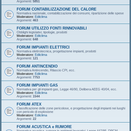
Argomenti:
5851
FORUM CONTABILIZZAZIONE DEL CALORE
Normativa nazionale, contabilizzazione dei consumi, ripartizione delle spese
Moderatore:
Edilclima
Argomenti:
463
FORUM UTILIZZO FONTI RINNOVABILI
Obblighi legislativi, tipologie, prodotti
Moderatore:
Edilclima
Argomenti:
648
FORUM IMPIANTI ELETTRICI
Normativa elettrotecnica, progettazione impianti, prodotti
Moderatore:
Edilclima
Argomenti:
121
FORUM ANTINCENDIO
Normativa Antincendio, Rilascio CPI, ecc.
Moderatore:
Edilclima
Argomenti:
7753
FORUM IMPIANTI GAS
Normativa per gli impianti gas, Legge 46/90, Delibera AEEG 40/04, ecc.
Moderatore:
Edilclima
Argomenti:
1544
FORUM ATEX
Classificazione delle zone pericolose, e progettazione degli impianti nei luoghi
con pericolo di esplosione
Moderatore:
Edilclima
Argomenti:
22
FORUM ACUSTICA e RUMORE
Normativa acustica, rumore in ambienti lavorativi, Legge 447/95, DPCM