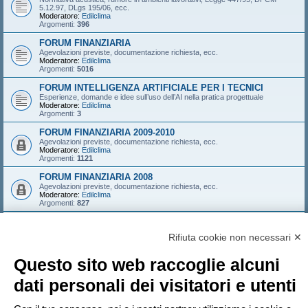
5.12.97, DLgs 195/06, ecc.
Moderatore:
Edilclima
Argomenti:
396
FORUM FINANZIARIA
Agevolazioni previste, documentazione richiesta, ecc.
Moderatore:
Edilclima
Argomenti:
5016
FORUM INTELLIGENZA ARTIFICIALE PER I TECNICI
Esperienze, domande e idee sull’uso dell’AI nella pratica progettuale
Moderatore:
Edilclima
Argomenti:
3
FORUM FINANZIARIA 2009-2010
Agevolazioni previste, documentazione richiesta, ecc.
Moderatore:
Edilclima
Argomenti:
1121
FORUM FINANZIARIA 2008
Agevolazioni previste, documentazione richiesta, ecc.
Moderatore:
Edilclima
Argomenti:
827
FORUM FINANZIARIA 2007
Agevolazioni previste, documentazione richiesta, ecc.
Rifiuta cookie non necessari ✕
Moderatore:
Edilclima
Argomenti:
546
Questo sito web raccoglie alcuni
LOGIN
•
ISCRIVITI
dati personali dei visitatori e utenti
Nome utente: