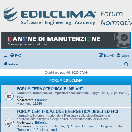
FAQ
Iscriviti
Login
C
Indice
e
Oggi è gio ago 06, 2026 07:09
r
FORUM EDILCLIMA
c
FORUM TERMOTECNICA E IMPIANTI
a
Normativa Termotecnica, Impianti di riscaldamento, Legge 10/91, DLgs 192/05,
ecc.
Moderatore:
Edilclima
Argomenti:
12840
FORUM CERTIFICAZIONE ENERGETICA DEGLI EDIFICI
Normativa Europea, Nazionale e Regionale sulla classificazione e
certificazione energetica degli edifici, accreditamento tecnici, ecc.
Moderatore:
Edilclima
Subforum:
Regione Lombardia
,
Regione Piemonte
,
Regione Emilia
Romagna
,
Regione Liguria