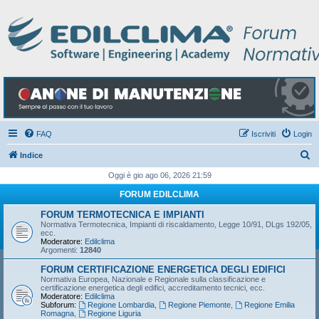
FAQ
Iscriviti
Login
C
Indice
e
Oggi è gio ago 06, 2026 21:59
r
FORUM EDILCLIMA
c
FORUM TERMOTECNICA E IMPIANTI
a
Normativa Termotecnica, Impianti di riscaldamento, Legge 10/91, DLgs 192/05,
ecc.
Moderatore:
Edilclima
Argomenti:
12840
FORUM CERTIFICAZIONE ENERGETICA DEGLI EDIFICI
Normativa Europea, Nazionale e Regionale sulla classificazione e
certificazione energetica degli edifici, accreditamento tecnici, ecc.
Moderatore:
Edilclima
Subforum:
Regione Lombardia
,
Regione Piemonte
,
Regione Emilia
Romagna
,
Regione Liguria