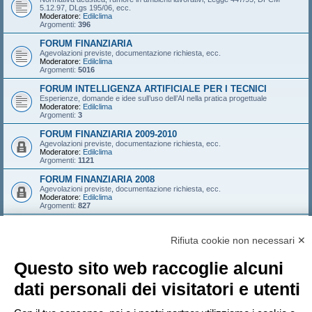
5.12.97, DLgs 195/06, ecc.
Moderatore:
Edilclima
Argomenti:
396
FORUM FINANZIARIA
Agevolazioni previste, documentazione richiesta, ecc.
Moderatore:
Edilclima
Argomenti:
5016
FORUM INTELLIGENZA ARTIFICIALE PER I TECNICI
Esperienze, domande e idee sull’uso dell’AI nella pratica progettuale
Moderatore:
Edilclima
Argomenti:
3
FORUM FINANZIARIA 2009-2010
Agevolazioni previste, documentazione richiesta, ecc.
Moderatore:
Edilclima
Argomenti:
1121
FORUM FINANZIARIA 2008
Agevolazioni previste, documentazione richiesta, ecc.
Moderatore:
Edilclima
Argomenti:
827
FORUM FINANZIARIA 2007
Agevolazioni previste, documentazione richiesta, ecc.
Rifiuta cookie non necessari ✕
Moderatore:
Edilclima
Argomenti:
546
Questo sito web raccoglie alcuni
LOGIN
•
ISCRIVITI
dati personali dei visitatori e utenti
Nome utente: