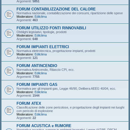
Argomenti:
5851
FORUM CONTABILIZZAZIONE DEL CALORE
Normativa nazionale, contabilizzazione dei consumi, ripartizione delle spese
Moderatore:
Edilclima
Argomenti:
463
FORUM UTILIZZO FONTI RINNOVABILI
Obblighi legislativi, tipologie, prodotti
Moderatore:
Edilclima
Argomenti:
648
FORUM IMPIANTI ELETTRICI
Normativa elettrotecnica, progettazione impianti, prodotti
Moderatore:
Edilclima
Argomenti:
121
FORUM ANTINCENDIO
Normativa Antincendio, Rilascio CPI, ecc.
Moderatore:
Edilclima
Argomenti:
7755
FORUM IMPIANTI GAS
Normativa per gli impianti gas, Legge 46/90, Delibera AEEG 40/04, ecc.
Moderatore:
Edilclima
Argomenti:
1544
FORUM ATEX
Classificazione delle zone pericolose, e progettazione degli impianti nei luoghi
con pericolo di esplosione
Moderatore:
Edilclima
Argomenti:
22
FORUM ACUSTICA e RUMORE
Normativa acustica, rumore in ambienti lavorativi, Legge 447/95, DPCM