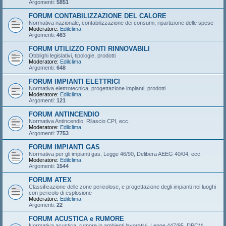
Argomenti:
5851
FORUM CONTABILIZZAZIONE DEL CALORE
Normativa nazionale, contabilizzazione dei consumi, ripartizione delle spese
Moderatore:
Edilclima
Argomenti:
463
FORUM UTILIZZO FONTI RINNOVABILI
Obblighi legislativi, tipologie, prodotti
Moderatore:
Edilclima
Argomenti:
648
FORUM IMPIANTI ELETTRICI
Normativa elettrotecnica, progettazione impianti, prodotti
Moderatore:
Edilclima
Argomenti:
121
FORUM ANTINCENDIO
Normativa Antincendio, Rilascio CPI, ecc.
Moderatore:
Edilclima
Argomenti:
7753
FORUM IMPIANTI GAS
Normativa per gli impianti gas, Legge 46/90, Delibera AEEG 40/04, ecc.
Moderatore:
Edilclima
Argomenti:
1544
FORUM ATEX
Classificazione delle zone pericolose, e progettazione degli impianti nei luoghi
con pericolo di esplosione
Moderatore:
Edilclima
Argomenti:
22
FORUM ACUSTICA e RUMORE
Normativa acustica, rumore in ambienti lavorativi, Legge 447/95, DPCM