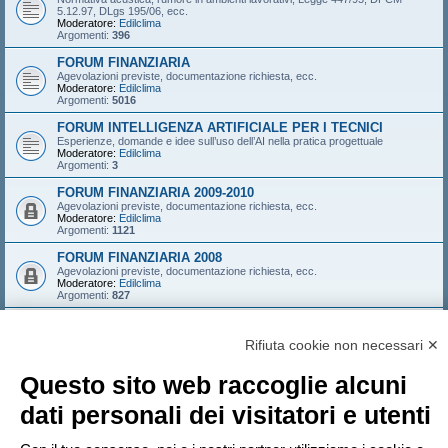
5.12.97, DLgs 195/06, ecc.
Moderatore:
Edilclima
Argomenti:
396
FORUM FINANZIARIA
Agevolazioni previste, documentazione richiesta, ecc.
Moderatore:
Edilclima
Argomenti:
5016
FORUM INTELLIGENZA ARTIFICIALE PER I TECNICI
Esperienze, domande e idee sull’uso dell’AI nella pratica progettuale
Moderatore:
Edilclima
Argomenti:
3
FORUM FINANZIARIA 2009-2010
Agevolazioni previste, documentazione richiesta, ecc.
Moderatore:
Edilclima
Argomenti:
1121
FORUM FINANZIARIA 2008
Agevolazioni previste, documentazione richiesta, ecc.
Moderatore:
Edilclima
Argomenti:
827
FORUM FINANZIARIA 2007
Agevolazioni previste, documentazione richiesta, ecc.
Rifiuta cookie non necessari ✕
Moderatore:
Edilclima
Argomenti:
546
Questo sito web raccoglie alcuni
LOGIN
•
ISCRIVITI
dati personali dei visitatori e utenti
Nome utente: