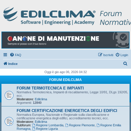
FAQ
Iscriviti
Login
C
Indice
e
Oggi è gio ago 06, 2026 04:32
r
FORUM EDILCLIMA
c
FORUM TERMOTECNICA E IMPIANTI
a
Normativa Termotecnica, Impianti di riscaldamento, Legge 10/91, DLgs 192/05,
ecc.
Moderatore:
Edilclima
Argomenti:
12840
FORUM CERTIFICAZIONE ENERGETICA DEGLI EDIFICI
Normativa Europea, Nazionale e Regionale sulla classificazione e
certificazione energetica degli edifici, accreditamento tecnici, ecc.
Moderatore:
Edilclima
Subforum:
Regione Lombardia
,
Regione Piemonte
,
Regione Emilia
Romagna
,
Regione Liguria