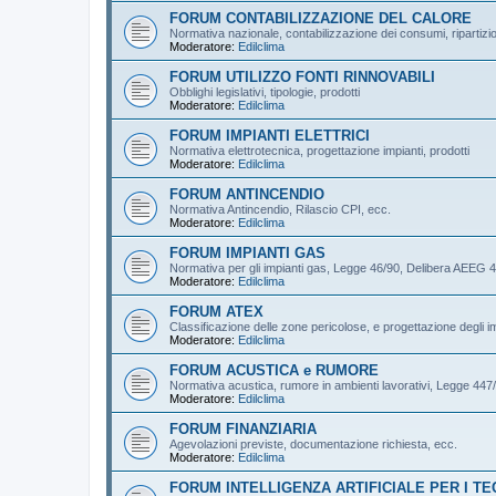
FORUM CONTABILIZZAZIONE DEL CALORE
Normativa nazionale, contabilizzazione dei consumi, ripartizi
Moderatore:
Edilclima
FORUM UTILIZZO FONTI RINNOVABILI
Obblighi legislativi, tipologie, prodotti
Moderatore:
Edilclima
FORUM IMPIANTI ELETTRICI
Normativa elettrotecnica, progettazione impianti, prodotti
Moderatore:
Edilclima
FORUM ANTINCENDIO
Normativa Antincendio, Rilascio CPI, ecc.
Moderatore:
Edilclima
FORUM IMPIANTI GAS
Normativa per gli impianti gas, Legge 46/90, Delibera AEEG 4
Moderatore:
Edilclima
FORUM ATEX
Classificazione delle zone pericolose, e progettazione degli im
Moderatore:
Edilclima
FORUM ACUSTICA e RUMORE
Normativa acustica, rumore in ambienti lavorativi, Legge 44
Moderatore:
Edilclima
FORUM FINANZIARIA
Agevolazioni previste, documentazione richiesta, ecc.
Moderatore:
Edilclima
FORUM INTELLIGENZA ARTIFICIALE PER I TE