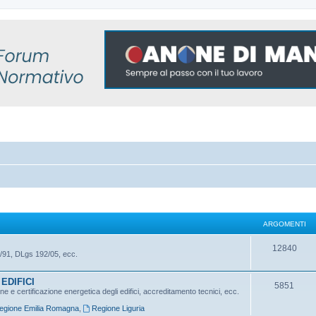
ARGOMENTI
A
12840
/91, DLgs 192/05, ecc.
r
EDIFICI
g
A
5851
 e certificazione energetica degli edifici, accreditamento tecnici, ecc.
o
r
egione Emilia Romagna
,
Regione Liguria