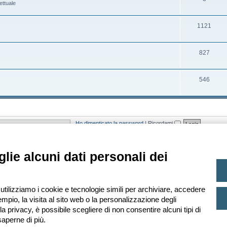
ettuale
t
e
o
r
i
n
m
g
A
1121
t
e
o
r
i
n
m
g
A
827
t
e
o
r
i
n
m
g
A
546
t
e
o
r
i
n
m
g
t
e
o
Ho dimenticato la password
|
Ricordami
i
n
m
t
e
asato sugli utenti attivi negli ultimi 5 minuti)
lie alcuni dati personali dei
i
n
t
i
 Ultimo iscritto
Leopardi
 utilizziamo i cookie e tecnologie simili per archiviare, accedere
mpio, la visita al sito web o la personalizzazione degli
lla privacy, è possibile scegliere di non consentire alcuni tipi di
aperne di più.
Creato da
phpBB
® Forum Software © phpBB Limited