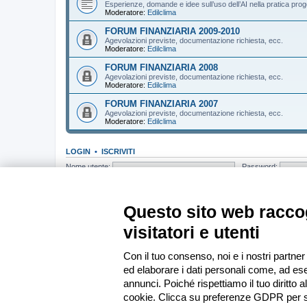
Esperienze, domande e idee sull’uso dell’AI nella pratica prog
Moderatore:
Edilclima
FORUM FINANZIARIA 2009-2010
Agevolazioni previste, documentazione richiesta, ecc.
Moderatore:
Edilclima
FORUM FINANZIARIA 2008
Agevolazioni previste, documentazione richiesta, ecc.
Moderatore:
Edilclima
FORUM FINANZIARIA 2007
Agevolazioni previste, documentazione richiesta, ecc.
Moderatore:
Edilclima
LOGIN
•
ISCRIVITI
Nome utente:
Password:
CHI C’È IN LINEA
In totale ci sono
115
utenti connessi : 6 registrati, 0 nascosti e 109 ospiti (b
Questo sito web raccog
Record di utenti connessi:
13439
registrato il mer apr 01, 2026 19:33
visitatori e utenti
STATISTICHE
Totale messaggi
285377
• Totale argomenti
37152
• Totale iscritti
13585
•
Con il tuo consenso, noi e i nostri partner
ed elaborare i dati personali come, ad ese
Indice
annunci. Poiché rispettiamo il tuo diritto a
cookie. Clicca su preferenze GDPR per s