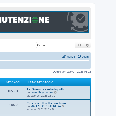
Cerca
Ricerca avanzat
Iscriviti
Login
Oggi è ven ago 07, 2026 05:15
MESSAGGI
ULTIMO MESSAGGIO
U
Re: Struttura sanitaria poliv…
M
105501
l
V
da
Luke_Psychonaut
t
e
gio ago 06, 2026 18:39
e
i
d
m
i
U
Re: codice libretto non trova…
s
M
34070
o
u
l
V
da
MAURIZIOCHIABRERA
m
l
t
e
lun ago 03, 2026 17:06
s
e
t
e
i
d
s
i
m
i