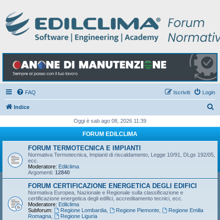
FAQ
Iscriviti
Login
C
Indice
e
Oggi è sab ago 08, 2026 11:39
r
FORUM EDILCLIMA
c
FORUM TERMOTECNICA E IMPIANTI
a
Normativa Termotecnica, Impianti di riscaldamento, Legge 10/91, DLgs 192/05,
ecc.
Moderatore:
Edilclima
Argomenti:
12840
FORUM CERTIFICAZIONE ENERGETICA DEGLI EDIFICI
Normativa Europea, Nazionale e Regionale sulla classificazione e
certificazione energetica degli edifici, accreditamento tecnici, ecc.
Moderatore:
Edilclima
Subforum:
Regione Lombardia
,
Regione Piemonte
,
Regione Emilia
Romagna
,
Regione Liguria