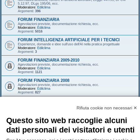
5.12.97, DLgs 195/06, ecc.
Moderatore:
Edilclima
Argomenti:
396
FORUM FINANZIARIA
Agevolazioni previste, documentazione richiesta, ecc.
Moderatore:
Edilclima
Argomenti:
5016
FORUM INTELLIGENZA ARTIFICIALE PER I TECNICI
Esperienze, domande e idee sull’uso dell’AI nella pratica progettuale
Moderatore:
Edilclima
Argomenti:
3
FORUM FINANZIARIA 2009-2010
Agevolazioni previste, documentazione richiesta, ecc.
Moderatore:
Edilclima
Argomenti:
1121
FORUM FINANZIARIA 2008
Agevolazioni previste, documentazione richiesta, ecc.
Moderatore:
Edilclima
Argomenti:
827
FORUM FINANZIARIA 2007
Agevolazioni previste, documentazione richiesta, ecc.
Rifiuta cookie non necessari ✕
Moderatore:
Edilclima
Argomenti:
546
Questo sito web raccoglie alcuni
LOGIN
•
ISCRIVITI
dati personali dei visitatori e utenti
Nome utente: