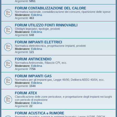
Argomenti:
5851
FORUM CONTABILIZZAZIONE DEL CALORE
Normativa nazionale, contabilizzazione dei consumi, ripartizione delle spese
Moderatore:
Edilclima
Argomenti:
463
FORUM UTILIZZO FONTI RINNOVABILI
Obblighi legislativi, tipologie, prodotti
Moderatore:
Edilclima
Argomenti:
648
FORUM IMPIANTI ELETTRICI
Normativa elettrotecnica, progettazione impianti, prodotti
Moderatore:
Edilclima
Argomenti:
121
FORUM ANTINCENDIO
Normativa Antincendio, Rilascio CPI, ecc.
Moderatore:
Edilclima
Argomenti:
7756
FORUM IMPIANTI GAS
Normativa per gli impianti gas, Legge 46/90, Delibera AEEG 40/04, ecc.
Moderatore:
Edilclima
Argomenti:
1544
FORUM ATEX
Classificazione delle zone pericolose, e progettazione degli impianti nei luoghi
con pericolo di esplosione
Moderatore:
Edilclima
Argomenti:
22
FORUM ACUSTICA e RUMORE
Normativa acustica, rumore in ambienti lavorativi, Legge 447/95, DPCM