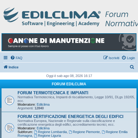
FAQ
Iscriviti
Login
C
Indice
e
Oggi è sab ago 08, 2026 16:17
r
FORUM EDILCLIMA
c
FORUM TERMOTECNICA E IMPIANTI
a
Normativa Termotecnica, Impianti di riscaldamento, Legge 10/91, DLgs 192/05,
ecc.
Moderatore:
Edilclima
Argomenti:
12840
FORUM CERTIFICAZIONE ENERGETICA DEGLI EDIFICI
Normativa Europea, Nazionale e Regionale sulla classificazione e
certificazione energetica degli edifici, accreditamento tecnici, ecc.
Moderatore:
Edilclima
Subforum:
Regione Lombardia
,
Regione Piemonte
,
Regione Emilia
Romagna
,
Regione Liguria