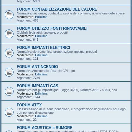
Argomenti:
5851
FORUM CONTABILIZZAZIONE DEL CALORE
Normativa nazionale, contabilizzazione dei consumi, ripartizione delle spese
Moderatore:
Edilclima
Argomenti:
463
FORUM UTILIZZO FONTI RINNOVABILI
Obblighi legislativi, tipologie, prodotti
Moderatore:
Edilclima
Argomenti:
648
FORUM IMPIANTI ELETTRICI
Normativa elettrotecnica, progettazione impianti, prodotti
Moderatore:
Edilclima
Argomenti:
121
FORUM ANTINCENDIO
Normativa Antincendio, Rilascio CPI, ecc.
Moderatore:
Edilclima
Argomenti:
7756
FORUM IMPIANTI GAS
Normativa per gli impianti gas, Legge 46/90, Delibera AEEG 40/04, ecc.
Moderatore:
Edilclima
Argomenti:
1544
FORUM ATEX
Classificazione delle zone pericolose, e progettazione degli impianti nei luoghi
con pericolo di esplosione
Moderatore:
Edilclima
Argomenti:
22
FORUM ACUSTICA e RUMORE
Normativa acustica, rumore in ambienti lavorativi, Legge 447/95, DPCM