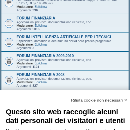
5.12.97, DLgs 195/06, ecc.
Moderatore:
Edilclima
Argomenti:
396
FORUM FINANZIARIA
Agevolazioni previste, documentazione richiesta, ecc.
Moderatore:
Edilclima
Argomenti:
5016
FORUM INTELLIGENZA ARTIFICIALE PER I TECNICI
Esperienze, domande e idee sull’uso dell’AI nella pratica progettuale
Moderatore:
Edilclima
Argomenti:
3
FORUM FINANZIARIA 2009-2010
Agevolazioni previste, documentazione richiesta, ecc.
Moderatore:
Edilclima
Argomenti:
1121
FORUM FINANZIARIA 2008
Agevolazioni previste, documentazione richiesta, ecc.
Moderatore:
Edilclima
Argomenti:
827
FORUM FINANZIARIA 2007
Agevolazioni previste, documentazione richiesta, ecc.
Rifiuta cookie non necessari ✕
Moderatore:
Edilclima
Argomenti:
546
Questo sito web raccoglie alcuni
LOGIN
•
ISCRIVITI
dati personali dei visitatori e utenti
Nome utente: