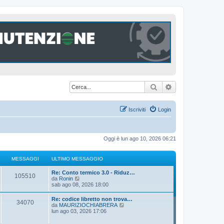
Cerca
Ricerca avanzat
Iscriviti
Login
Oggi è lun ago 10, 2026 06:21
MESSAGGI
ULTIMO MESSAGGIO
U
Re: Conto termico 3.0 - Riduz…
M
105510
l
V
da
Ronin
t
e
sab ago 08, 2026 18:00
e
i
d
m
i
U
Re: codice libretto non trova…
s
M
34070
o
u
l
V
da
MAURIZIOCHIABRERA
m
l
t
e
lun ago 03, 2026 17:06
s
e
t
e
i
d
s
i
m
i