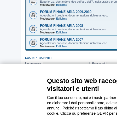
Esperienze, domande e idee sull’uso dell’AI nella pratica prog
Moderatore:
Edilclima
FORUM FINANZIARIA 2009-2010
Agevolazioni previste, documentazione richiesta, ecc.
Moderatore:
Edilclima
FORUM FINANZIARIA 2008
Agevolazioni previste, documentazione richiesta, ecc.
Moderatore:
Edilclima
FORUM FINANZIARIA 2007
Agevolazioni previste, documentazione richiesta, ecc.
Moderatore:
Edilclima
LOGIN
•
ISCRIVITI
Nome utente:
Password:
CHI C’È IN LINEA
In totale ci sono
73
utenti connessi : 4 registrati, 0 nascosti e 69 ospiti (bas
Questo sito web raccog
Record di utenti connessi:
13439
registrato il mer apr 01, 2026 19:33
visitatori e utenti
STATISTICHE
Totale messaggi
285421
• Totale argomenti
37154
• Totale iscritti
13585
•
Con il tuo consenso, noi e i nostri partner
ed elaborare i dati personali come, ad ese
Indice
annunci. Poiché rispettiamo il tuo diritto a
cookie. Clicca su preferenze GDPR per s