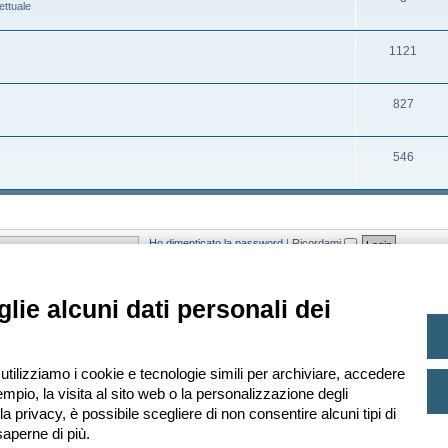
ettuale
t
e
o
r
i
n
m
g
A
1121
t
e
o
r
i
n
m
g
A
827
t
e
o
r
i
n
m
g
A
546
t
e
o
r
i
n
m
g
t
e
o
Ho dimenticato la password
|
Ricordami
i
n
m
t
e
ato sugli utenti attivi negli ultimi 5 minuti)
lie alcuni dati personali dei
i
n
t
i
 Ultimo iscritto
Leopardi
 utilizziamo i cookie e tecnologie simili per archiviare, accedere
mpio, la visita al sito web o la personalizzazione degli
lla privacy, è possibile scegliere di non consentire alcuni tipi di
aperne di più.
Creato da
phpBB
® Forum Software © phpBB Limited