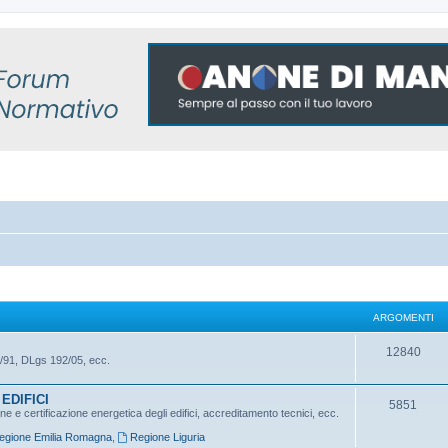
ARGOMENTI
A
12840
/91, DLgs 192/05, ecc.
r
EDIFICI
g
A
5851
 e certificazione energetica degli edifici, accreditamento tecnici, ecc.
o
r
egione Emilia Romagna
,
Regione Liguria