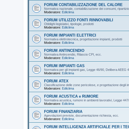
FORUM CONTABILIZZAZIONE DEL CALORE
Normativa nazionale, contabilizzazione dei consumi, ripartizi
Moderatore:
Edilclima
FORUM UTILIZZO FONTI RINNOVABILI
Obblighi legislativi, tipologie, prodotti
Moderatore:
Edilclima
FORUM IMPIANTI ELETTRICI
Normativa elettrotecnica, progettazione impianti, prodotti
Moderatore:
Edilclima
FORUM ANTINCENDIO
Normativa Antincendio, Rilascio CPI, ecc.
Moderatore:
Edilclima
FORUM IMPIANTI GAS
Normativa per gli impianti gas, Legge 46/90, Delibera AEEG 4
Moderatore:
Edilclima
FORUM ATEX
Classificazione delle zone pericolose, e progettazione degli im
Moderatore:
Edilclima
FORUM ACUSTICA e RUMORE
Normativa acustica, rumore in ambienti lavorativi, Legge 44
Moderatore:
Edilclima
FORUM FINANZIARIA
Agevolazioni previste, documentazione richiesta, ecc.
Moderatore:
Edilclima
FORUM INTELLIGENZA ARTIFICIALE PER I TE