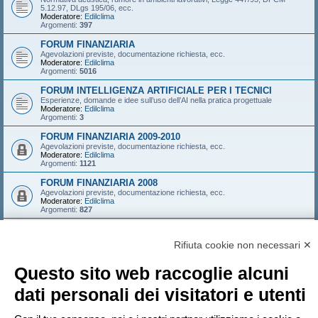
5.12.97, DLgs 195/06, ecc.
Moderatore:
Edilclima
Argomenti:
397
FORUM FINANZIARIA
Agevolazioni previste, documentazione richiesta, ecc.
Moderatore:
Edilclima
Argomenti:
5016
FORUM INTELLIGENZA ARTIFICIALE PER I TECNICI
Esperienze, domande e idee sull’uso dell’AI nella pratica progettuale
Moderatore:
Edilclima
Argomenti:
3
FORUM FINANZIARIA 2009-2010
Agevolazioni previste, documentazione richiesta, ecc.
Moderatore:
Edilclima
Argomenti:
1121
FORUM FINANZIARIA 2008
Agevolazioni previste, documentazione richiesta, ecc.
Moderatore:
Edilclima
Argomenti:
827
FORUM FINANZIARIA 2007
Agevolazioni previste, documentazione richiesta, ecc.
Rifiuta cookie non necessari ✕
Moderatore:
Edilclima
Argomenti:
546
Questo sito web raccoglie alcuni
LOGIN
•
ISCRIVITI
dati personali dei visitatori e utenti
Nome utente: