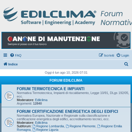
FAQ
Iscriviti
Login
C
Indice
e
Oggi è lun ago 10, 2026 07:01
r
FORUM EDILCLIMA
c
FORUM TERMOTECNICA E IMPIANTI
a
Normativa Termotecnica, Impianti di riscaldamento, Legge 10/91, DLgs 192/05,
ecc.
Moderatore:
Edilclima
Argomenti:
12840
FORUM CERTIFICAZIONE ENERGETICA DEGLI EDIFICI
Normativa Europea, Nazionale e Regionale sulla classificazione e
certificazione energetica degli edifici, accreditamento tecnici, ecc.
Moderatore:
Edilclima
Subforum:
Regione Lombardia
,
Regione Piemonte
,
Regione Emilia
Romagna
,
Regione Liguria