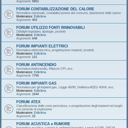
Argomenti:
5851
FORUM CONTABILIZZAZIONE DEL CALORE
Normativa nazionale, contabilizzazione dei consumi, ripartizione delle spese
Moderatore:
Edilclima
Argomenti:
463
FORUM UTILIZZO FONTI RINNOVABILI
Obblighi legislativi, tipologie, prodotti
Moderatore:
Edilclima
Argomenti:
648
FORUM IMPIANTI ELETTRICI
Normativa elettrotecnica, progettazione impianti, prodotti
Moderatore:
Edilclima
Argomenti:
121
FORUM ANTINCENDIO
Normativa Antincendio, Rilascio CPI, ecc.
Moderatore:
Edilclima
Argomenti:
7756
FORUM IMPIANTI GAS
Normativa per gli impianti gas, Legge 46/90, Delibera AEEG 40/04, ecc.
Moderatore:
Edilclima
Argomenti:
1544
FORUM ATEX
Classificazione delle zone pericolose, e progettazione degli impianti nei luoghi
con pericolo di esplosione
Moderatore:
Edilclima
Argomenti:
22
FORUM ACUSTICA e RUMORE
Normativa acustica, rumore in ambienti lavorativi, Legge 447/95, DPCM