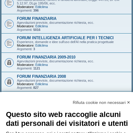
5.12.97, DLgs 195/06, ecc.
Moderatore:
Edilclima
Argomenti:
396
FORUM FINANZIARIA
Agevolazioni previste, documentazione richiesta, ecc.
Moderatore:
Edilclima
Argomenti:
5016
FORUM INTELLIGENZA ARTIFICIALE PER I TECNICI
Esperienze, domande e idee sull’uso dell’AI nella pratica progettuale
Moderatore:
Edilclima
Argomenti:
3
FORUM FINANZIARIA 2009-2010
Agevolazioni previste, documentazione richiesta, ecc.
Moderatore:
Edilclima
Argomenti:
1121
FORUM FINANZIARIA 2008
Agevolazioni previste, documentazione richiesta, ecc.
Moderatore:
Edilclima
Argomenti:
827
FORUM FINANZIARIA 2007
Agevolazioni previste, documentazione richiesta, ecc.
Rifiuta cookie non necessari ✕
Moderatore:
Edilclima
Argomenti:
546
Questo sito web raccoglie alcuni
LOGIN
•
ISCRIVITI
dati personali dei visitatori e utenti
Nome utente: