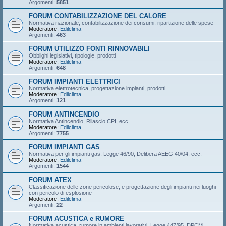
Argomenti:
5851
FORUM CONTABILIZZAZIONE DEL CALORE
Normativa nazionale, contabilizzazione dei consumi, ripartizione delle spese
Moderatore:
Edilclima
Argomenti:
463
FORUM UTILIZZO FONTI RINNOVABILI
Obblighi legislativi, tipologie, prodotti
Moderatore:
Edilclima
Argomenti:
648
FORUM IMPIANTI ELETTRICI
Normativa elettrotecnica, progettazione impianti, prodotti
Moderatore:
Edilclima
Argomenti:
121
FORUM ANTINCENDIO
Normativa Antincendio, Rilascio CPI, ecc.
Moderatore:
Edilclima
Argomenti:
7755
FORUM IMPIANTI GAS
Normativa per gli impianti gas, Legge 46/90, Delibera AEEG 40/04, ecc.
Moderatore:
Edilclima
Argomenti:
1544
FORUM ATEX
Classificazione delle zone pericolose, e progettazione degli impianti nei luoghi
con pericolo di esplosione
Moderatore:
Edilclima
Argomenti:
22
FORUM ACUSTICA e RUMORE
Normativa acustica, rumore in ambienti lavorativi, Legge 447/95, DPCM