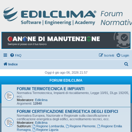
FAQ
Iscriviti
Login
C
Indice
e
Oggi è gio ago 06, 2026 21:57
r
FORUM EDILCLIMA
c
FORUM TERMOTECNICA E IMPIANTI
a
Normativa Termotecnica, Impianti di riscaldamento, Legge 10/91, DLgs 192/05,
ecc.
Moderatore:
Edilclima
Argomenti:
12840
FORUM CERTIFICAZIONE ENERGETICA DEGLI EDIFICI
Normativa Europea, Nazionale e Regionale sulla classificazione e
certificazione energetica degli edifici, accreditamento tecnici, ecc.
Moderatore:
Edilclima
Subforum:
Regione Lombardia
,
Regione Piemonte
,
Regione Emilia
Romagna
,
Regione Liguria