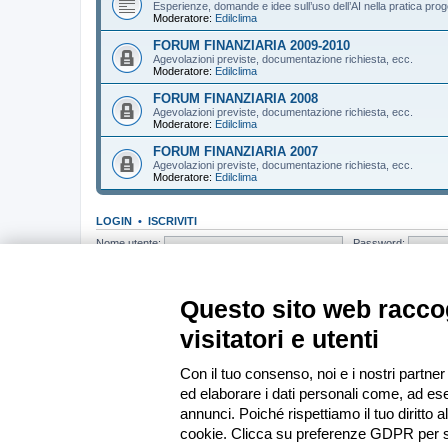
Esperienze, domande e idee sull’uso dell’AI nella pratica prog
Moderatore:
Edilclima
FORUM FINANZIARIA 2009-2010
Agevolazioni previste, documentazione richiesta, ecc.
Moderatore:
Edilclima
FORUM FINANZIARIA 2008
Agevolazioni previste, documentazione richiesta, ecc.
Moderatore:
Edilclima
FORUM FINANZIARIA 2007
Agevolazioni previste, documentazione richiesta, ecc.
Moderatore:
Edilclima
LOGIN
•
ISCRIVITI
Nome utente:
Password:
CHI C’È IN LINEA
In totale ci sono
136
utenti connessi : 5 registrati, 0 nascosti e 131 ospiti (b
Questo sito web raccog
Record di utenti connessi:
13439
registrato il mer apr 01, 2026 19:33
visitatori e utenti
STATISTICHE
Totale messaggi
285377
• Totale argomenti
37152
• Totale iscritti
13585
•
Con il tuo consenso, noi e i nostri partner
ed elaborare i dati personali come, ad ese
Indice
annunci. Poiché rispettiamo il tuo diritto a
cookie. Clicca su preferenze GDPR per s