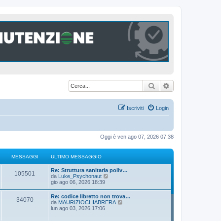
Cerca
Ricerca avanzat
Iscriviti
Login
Oggi è ven ago 07, 2026 07:38
MESSAGGI
ULTIMO MESSAGGIO
U
Re: Struttura sanitaria poliv…
M
105501
l
V
da
Luke_Psychonaut
t
e
gio ago 06, 2026 18:39
e
i
d
m
i
U
Re: codice libretto non trova…
s
M
34070
o
u
l
V
da
MAURIZIOCHIABRERA
m
l
t
e
lun ago 03, 2026 17:06
s
e
t
e
i
d
s
i
m
i