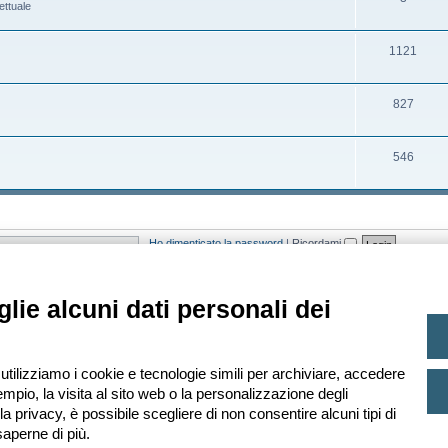
ettuale
t
e
o
r
i
n
m
g
A
1121
t
e
o
r
i
n
m
g
A
827
t
e
o
r
i
n
m
g
A
546
t
e
o
r
i
n
m
g
t
e
o
Ho dimenticato la password
|
Ricordami
i
n
m
t
e
asato sugli utenti attivi negli ultimi 5 minuti)
lie alcuni dati personali dei
i
n
t
i
 Ultimo iscritto
Leopardi
 utilizziamo i cookie e tecnologie simili per archiviare, accedere
mpio, la visita al sito web o la personalizzazione degli
lla privacy, è possibile scegliere di non consentire alcuni tipi di
aperne di più.
Creato da
phpBB
® Forum Software © phpBB Limited