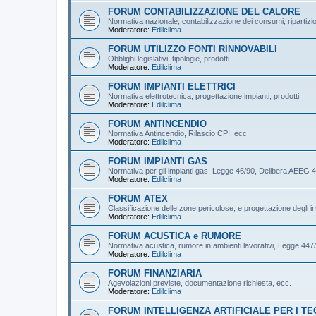
FORUM CONTABILIZZAZIONE DEL CALORE
Normativa nazionale, contabilizzazione dei consumi, ripartizi
Moderatore:
Edilclima
FORUM UTILIZZO FONTI RINNOVABILI
Obblighi legislativi, tipologie, prodotti
Moderatore:
Edilclima
FORUM IMPIANTI ELETTRICI
Normativa elettrotecnica, progettazione impianti, prodotti
Moderatore:
Edilclima
FORUM ANTINCENDIO
Normativa Antincendio, Rilascio CPI, ecc.
Moderatore:
Edilclima
FORUM IMPIANTI GAS
Normativa per gli impianti gas, Legge 46/90, Delibera AEEG 4
Moderatore:
Edilclima
FORUM ATEX
Classificazione delle zone pericolose, e progettazione degli im
Moderatore:
Edilclima
FORUM ACUSTICA e RUMORE
Normativa acustica, rumore in ambienti lavorativi, Legge 44
Moderatore:
Edilclima
FORUM FINANZIARIA
Agevolazioni previste, documentazione richiesta, ecc.
Moderatore:
Edilclima
FORUM INTELLIGENZA ARTIFICIALE PER I TE