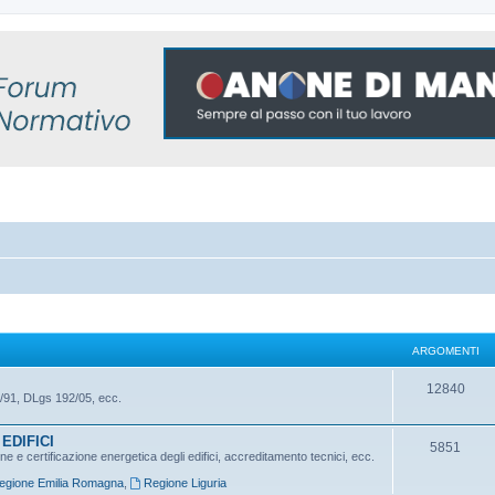
ARGOMENTI
A
12840
/91, DLgs 192/05, ecc.
r
EDIFICI
g
A
5851
 e certificazione energetica degli edifici, accreditamento tecnici, ecc.
o
r
egione Emilia Romagna
,
Regione Liguria