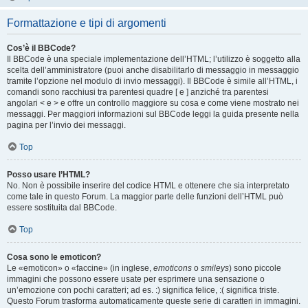
Formattazione e tipi di argomenti
Cos’è il BBCode?
Il BBCode è una speciale implementazione dell’HTML; l’utilizzo è soggetto alla
scelta dell’amministratore (puoi anche disabilitarlo di messaggio in messaggio
tramite l’opzione nel modulo di invio messaggi). Il BBCode è simile all’HTML, i
comandi sono racchiusi tra parentesi quadre [ e ] anziché tra parentesi
angolari < e > e offre un controllo maggiore su cosa e come viene mostrato nei
messaggi. Per maggiori informazioni sul BBCode leggi la guida presente nella
pagina per l’invio dei messaggi.
Top
Posso usare l’HTML?
No. Non è possibile inserire del codice HTML e ottenere che sia interpretato
come tale in questo Forum. La maggior parte delle funzioni dell’HTML può
essere sostituita dal BBCode.
Top
Cosa sono le emoticon?
Le «emoticon» o «faccine» (in inglese,
emoticons
o
smileys
) sono piccole
immagini che possono essere usate per esprimere una sensazione o
un’emozione con pochi caratteri; ad es. :) significa felice, :( significa triste.
Questo Forum trasforma automaticamente queste serie di caratteri in immagini.