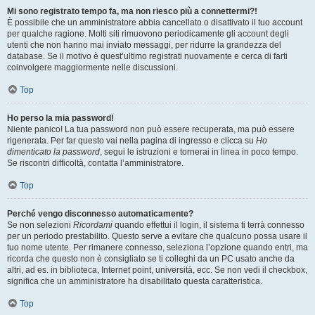
Mi sono registrato tempo fa, ma non riesco più a connettermi?!
È possibile che un amministratore abbia cancellato o disattivato il tuo account
per qualche ragione. Molti siti rimuovono periodicamente gli account degli
utenti che non hanno mai inviato messaggi, per ridurre la grandezza del
database. Se il motivo è quest’ultimo registrati nuovamente e cerca di farti
coinvolgere maggiormente nelle discussioni.
Top
Ho perso la mia password!
Niente panico! La tua password non può essere recuperata, ma può essere
rigenerata. Per far questo vai nella pagina di ingresso e clicca su
Ho
dimenticato la password
, segui le istruzioni e tornerai in linea in poco tempo.
Se riscontri difficoltà, contatta l’amministratore.
Top
Perché vengo disconnesso automaticamente?
Se non selezioni
Ricordami
quando effettui il login, il sistema ti terrà connesso
per un periodo prestabilito. Questo serve a evitare che qualcuno possa usare il
tuo nome utente. Per rimanere connesso, seleziona l’opzione quando entri, ma
ricorda che questo non è consigliato se ti colleghi da un PC usato anche da
altri, ad es. in biblioteca, Internet point, università, ecc. Se non vedi il checkbox,
significa che un amministratore ha disabilitato questa caratteristica.
Top