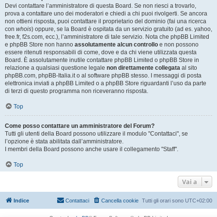
Devi contattare l’amministratore di questa Board. Se non riesci a trovarlo,
prova a contattare uno dei moderatori e chiedi a chi puoi rivolgerti. Se ancora
non ottieni risposta, puoi contattare il proprietario del dominio (fai una ricerca
con
whois
) oppure, se la Board è ospitata da un servizio gratuito (ad es. yahoo,
free.fr, f2s.com, ecc.), l’amministratore di tale servizio. Nota che phpBB Limited
e phpBB Store non hanno
assolutamente alcun controllo
e non possono
essere ritenuti responsabili di come, dove e da chi viene utilizzata questa
Board. È assolutamente inutile contattare phpBB Limited o phpBB Store in
relazione a qualsiasi questione legale
non direttamente collegata
al sito
phpBB.com, phpBB-Italia.it o al software phpBB stesso. I messaggi di posta
elettronica inviati a phpBB Limited o a phpBB Store riguardanti l’uso da parte
di terzi di questo programma non riceveranno risposta.
Top
Come posso contattare un amministratore del Forum?
Tutti gli utenti della Board possono utilizzare il modulo "Contattaci", se
l’opzione è stata abilitata dall’amministratore.
I membri della Board possono anche usare il collegamento "Staff".
Top
Vai a
Indice
Contattaci
Cancella cookie
Tutti gli orari sono
UTC+02:00