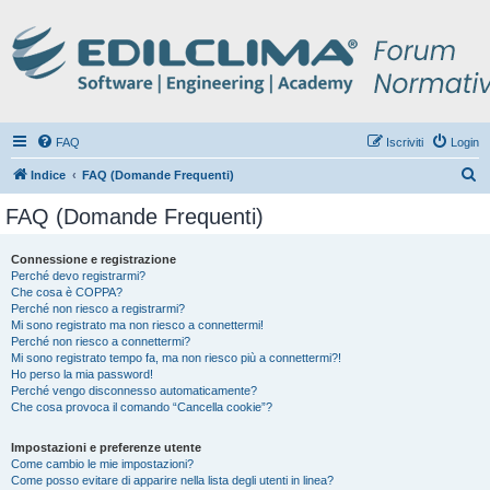
FAQ
Iscriviti
Login
C
Indice
FAQ (Domande Frequenti)
e
FAQ (Domande Frequenti)
r
c
Connessione e registrazione
Perché devo registrarmi?
a
Che cosa è COPPA?
Perché non riesco a registrarmi?
Mi sono registrato ma non riesco a connettermi!
Perché non riesco a connettermi?
Mi sono registrato tempo fa, ma non riesco più a connettermi?!
Ho perso la mia password!
Perché vengo disconnesso automaticamente?
Che cosa provoca il comando “Cancella cookie”?
Impostazioni e preferenze utente
Come cambio le mie impostazioni?
Come posso evitare di apparire nella lista degli utenti in linea?