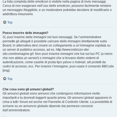
La lista completa delle emoticon è visibile nella pagina di invio messaggi.
Cerca di non esagerare nell’uso delle emoticon, possono facilmente rendere
un messaggio illeggibile, e un moderatore potrebbe decidere di modificarlo o
addirittura rimuoverlo.
Top
Posso inserire delle immagini?
Sì, puoi inserire delle immagini nei tuoi messaggi. Se l’amministratore
permette gli allegati è possibile caricare delle immagini direttamente sulla
Board; in alternativa devi creare un collegamento a un’immagine ospitata su
un server di pubblico accesso, ad es. http://www.indirizzo-del-
sito.com/immagine.gif. Non puoi inserire immagini che hai sul tuo PC (a meno
che non abbia un server!) o immagini che si trovano dietro sistemi di
autenticazione, come caselle di posta tipo yahoo o hotmail, siti protetti da
codici di accesso, ecc. Per inserire l’immagine, puoi usare il comando BBCode
[img].
Top
Che cosa sono gli annunci globali?
Gli annunci globali sono annunci che contengono informazioni molto
importanti e tu dovresti leggerli quanto prima. Gli annunci globali appaiono in
cima a tutti i forum ed anche nel Pannello di Controllo Utente. La possibilità di
scrivere su un annuncio globale dipende dai permessi concessi
dall’amministratore.