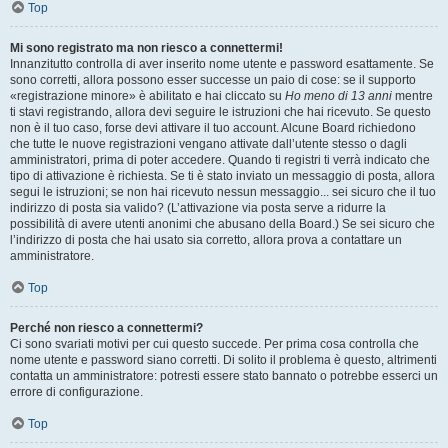
Top
Mi sono registrato ma non riesco a connettermi!
Innanzitutto controlla di aver inserito nome utente e password esattamente. Se
sono corretti, allora possono esser successe un paio di cose: se il supporto
«registrazione minore» è abilitato e hai cliccato su
Ho meno di 13 anni
mentre
ti stavi registrando, allora devi seguire le istruzioni che hai ricevuto. Se questo
non è il tuo caso, forse devi attivare il tuo account. Alcune Board richiedono
che tutte le nuove registrazioni vengano attivate dall’utente stesso o dagli
amministratori, prima di poter accedere. Quando ti registri ti verrà indicato che
tipo di attivazione è richiesta. Se ti è stato inviato un messaggio di posta, allora
segui le istruzioni; se non hai ricevuto nessun messaggio... sei sicuro che il tuo
indirizzo di posta sia valido? (L’attivazione via posta serve a ridurre la
possibilità di avere utenti anonimi che abusano della Board.) Se sei sicuro che
l’indirizzo di posta che hai usato sia corretto, allora prova a contattare un
amministratore.
Top
Perché non riesco a connettermi?
Ci sono svariati motivi per cui questo succede. Per prima cosa controlla che
nome utente e password siano corretti. Di solito il problema è questo, altrimenti
contatta un amministratore: potresti essere stato bannato o potrebbe esserci un
errore di configurazione.
Top