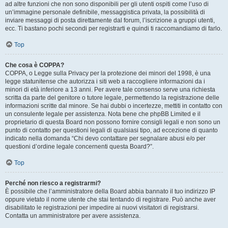
ad altre funzioni che non sono disponibili per gli utenti ospiti come l’uso di
un’immagine personale definibile, messaggistica privata, la possibilità di
inviare messaggi di posta direttamente dal forum, l’iscrizione a gruppi utenti,
ecc. Ti bastano pochi secondi per registrarti e quindi ti raccomandiamo di farlo.
Top
Che cosa è COPPA?
COPPA, o Legge sulla Privacy per la protezione dei minori del 1998, è una
legge statunitense che autorizza i siti web a raccogliere informazioni da i
minori di età inferiore a 13 anni. Per avere tale consenso serve una richiesta
scritta da parte del genitore o tutore legale, permettendo la registrazione delle
informazioni scritte dal minore. Se hai dubbi o incertezze, mettiti in contatto con
un consulente legale per assistenza. Nota bene che phpBB Limited e il
proprietario di questa Board non possono fornire consigli legali e non sono un
punto di contatto per questioni legali di qualsiasi tipo, ad eccezione di quanto
indicato nella domanda “Chi devo contattare per segnalare abusi e/o per
questioni d’ordine legale concernenti questa Board?”.
Top
Perché non riesco a registrarmi?
È possibile che l’amministratore della Board abbia bannato il tuo indirizzo IP
oppure vietato il nome utente che stai tentando di registrare. Può anche aver
disabilitato le registrazioni per impedire ai nuovi visitatori di registrarsi.
Contatta un amministratore per avere assistenza.