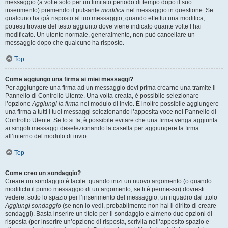
messaggio (a volte solo per un limitato periodo di tempo dopo il suo
inserimento) premendo il pulsante
modifica
nel messaggio in questione. Se
qualcuno ha già risposto al tuo messaggio, quando effettui una modifica,
potresti trovare del testo aggiunto dove viene indicato quante volte l’hai
modificato. Un utente normale, generalmente, non può cancellare un
messaggio dopo che qualcuno ha risposto.
Top
Come aggiungo una firma ai miei messaggi?
Per aggiungere una firma ad un messaggio devi prima crearne una tramite il
Pannello di Controllo Utente. Una volta creata, è possibile selezionare
l’opzione
Aggiungi la firma
nel modulo di invio. È inoltre possibile aggiungere
una firma a tutti i tuoi messaggi selezionando l’apposita voce nel Pannello di
Controllo Utente. Se lo si fa, è possibile evitare che una firma venga aggiunta
ai singoli messaggi deselezionando la casella per aggiungere la firma
all’interno del modulo di invio.
Top
Come creo un sondaggio?
Creare un sondaggio è facile: quando inizi un nuovo argomento (o quando
modifichi il primo messaggio di un argomento, se ti è permesso) dovresti
vedere, sotto lo spazio per l’inserimento del messaggio, un riquadro dal titolo
Aggiungi sondaggio
(se non lo vedi, probabilmente non hai il diritto di creare
sondaggi). Basta inserire un titolo per il sondaggio e almeno due opzioni di
risposta (per inserire un’opzione di risposta, scrivila nell’apposito spazio e