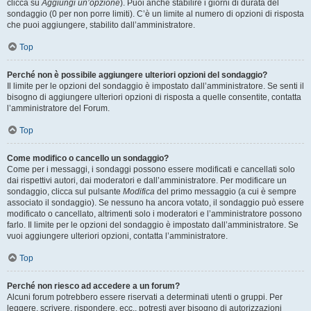
clicca su
Aggiungi un’opzione
). Puoi anche stabilire i giorni di durata del
sondaggio (0 per non porre limiti). C’è un limite al numero di opzioni di risposta
che puoi aggiungere, stabilito dall’amministratore.
Top
Perché non è possibile aggiungere ulteriori opzioni del sondaggio?
Il limite per le opzioni del sondaggio è impostato dall’amministratore. Se senti il
bisogno di aggiungere ulteriori opzioni di risposta a quelle consentite, contatta
l’amministratore del Forum.
Top
Come modifico o cancello un sondaggio?
Come per i messaggi, i sondaggi possono essere modificati e cancellati solo
dai rispettivi autori, dai moderatori e dall’amministratore. Per modificare un
sondaggio, clicca sul pulsante
Modifica
del primo messaggio (a cui è sempre
associato il sondaggio). Se nessuno ha ancora votato, il sondaggio può essere
modificato o cancellato, altrimenti solo i moderatori e l’amministratore possono
farlo. Il limite per le opzioni del sondaggio è impostato dall’amministratore. Se
vuoi aggiungere ulteriori opzioni, contatta l’amministratore.
Top
Perché non riesco ad accedere a un forum?
Alcuni forum potrebbero essere riservati a determinati utenti o gruppi. Per
leggere, scrivere, rispondere, ecc., potresti aver bisogno di autorizzazioni