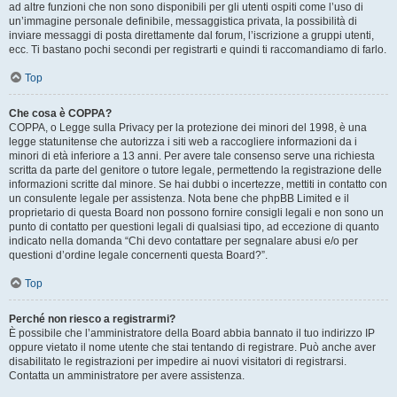
ad altre funzioni che non sono disponibili per gli utenti ospiti come l’uso di
un’immagine personale definibile, messaggistica privata, la possibilità di
inviare messaggi di posta direttamente dal forum, l’iscrizione a gruppi utenti,
ecc. Ti bastano pochi secondi per registrarti e quindi ti raccomandiamo di farlo.
Top
Che cosa è COPPA?
COPPA, o Legge sulla Privacy per la protezione dei minori del 1998, è una
legge statunitense che autorizza i siti web a raccogliere informazioni da i
minori di età inferiore a 13 anni. Per avere tale consenso serve una richiesta
scritta da parte del genitore o tutore legale, permettendo la registrazione delle
informazioni scritte dal minore. Se hai dubbi o incertezze, mettiti in contatto con
un consulente legale per assistenza. Nota bene che phpBB Limited e il
proprietario di questa Board non possono fornire consigli legali e non sono un
punto di contatto per questioni legali di qualsiasi tipo, ad eccezione di quanto
indicato nella domanda “Chi devo contattare per segnalare abusi e/o per
questioni d’ordine legale concernenti questa Board?”.
Top
Perché non riesco a registrarmi?
È possibile che l’amministratore della Board abbia bannato il tuo indirizzo IP
oppure vietato il nome utente che stai tentando di registrare. Può anche aver
disabilitato le registrazioni per impedire ai nuovi visitatori di registrarsi.
Contatta un amministratore per avere assistenza.