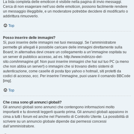
La lista completa delle emoticon è visibile nella pagina di invio messaggi.
Cerca di non esagerare nell’uso delle emoticon, possono facilmente rendere
un messaggio illeggibile, e un moderatore potrebbe decidere di modificarlo o
addirittura rimuoverlo.
Top
Posso inserire delle immagini?
Sì, puoi inserire delle immagini nei tuoi messaggi. Se l’amministratore
permette gli allegati è possibile caricare delle immagini direttamente sulla
Board; in alternativa devi creare un collegamento a un’immagine ospitata su
un server di pubblico accesso, ad es. http://www.indirizzo-del-
sito.com/immagine.gif. Non puoi inserire immagini che hai sul tuo PC (a meno
che non abbia un server!) o immagini che si trovano dietro sistemi di
autenticazione, come caselle di posta tipo yahoo o hotmail, siti protetti da
codici di accesso, ecc. Per inserire l’immagine, puoi usare il comando BBCode
[img].
Top
Che cosa sono gli annunci globali?
Gli annunci globali sono annunci che contengono informazioni molto
importanti e tu dovresti leggerli quanto prima. Gli annunci globali appaiono in
cima a tutti i forum ed anche nel Pannello di Controllo Utente. La possibilità di
scrivere su un annuncio globale dipende dai permessi concessi
dall’amministratore.