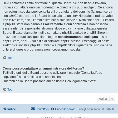
Devi contattare l’amministratore di questa Board. Se non riesci a trovarlo,
prova a contattare uno dei moderatori e chiedi a chi puoi rivolgerti. Se ancora
non ottieni risposta, puoi contattare il proprietario del dominio (fai una ricerca
con
whois
) oppure, se la Board è ospitata da un servizio gratuito (ad es. yahoo,
free.fr, f2s.com, ecc.), l’amministratore di tale servizio. Nota che phpBB Limited
e phpBB Store non hanno
assolutamente alcun controllo
e non possono
essere ritenuti responsabili di come, dove e da chi viene utilizzata questa
Board. È assolutamente inutile contattare phpBB Limited o phpBB Store in
relazione a qualsiasi questione legale
non direttamente collegata
al sito
phpBB.com, phpBB-Italia.it o al software phpBB stesso. I messaggi di posta
elettronica inviati a phpBB Limited o a phpBB Store riguardanti l’uso da parte
di terzi di questo programma non riceveranno risposta.
Top
Come posso contattare un amministratore del Forum?
Tutti gli utenti della Board possono utilizzare il modulo "Contattaci", se
l’opzione è stata abilitata dall’amministratore.
I membri della Board possono anche usare il collegamento "Staff".
Top
Vai a
Indice
Contattaci
Cancella cookie
Tutti gli orari sono
UTC+02:00