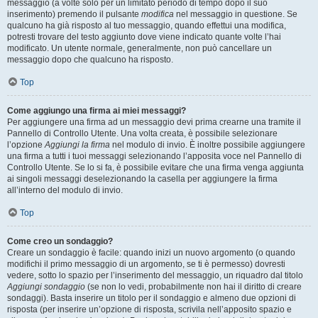
messaggio (a volte solo per un limitato periodo di tempo dopo il suo
inserimento) premendo il pulsante
modifica
nel messaggio in questione. Se
qualcuno ha già risposto al tuo messaggio, quando effettui una modifica,
potresti trovare del testo aggiunto dove viene indicato quante volte l’hai
modificato. Un utente normale, generalmente, non può cancellare un
messaggio dopo che qualcuno ha risposto.
Top
Come aggiungo una firma ai miei messaggi?
Per aggiungere una firma ad un messaggio devi prima crearne una tramite il
Pannello di Controllo Utente. Una volta creata, è possibile selezionare
l’opzione
Aggiungi la firma
nel modulo di invio. È inoltre possibile aggiungere
una firma a tutti i tuoi messaggi selezionando l’apposita voce nel Pannello di
Controllo Utente. Se lo si fa, è possibile evitare che una firma venga aggiunta
ai singoli messaggi deselezionando la casella per aggiungere la firma
all’interno del modulo di invio.
Top
Come creo un sondaggio?
Creare un sondaggio è facile: quando inizi un nuovo argomento (o quando
modifichi il primo messaggio di un argomento, se ti è permesso) dovresti
vedere, sotto lo spazio per l’inserimento del messaggio, un riquadro dal titolo
Aggiungi sondaggio
(se non lo vedi, probabilmente non hai il diritto di creare
sondaggi). Basta inserire un titolo per il sondaggio e almeno due opzioni di
risposta (per inserire un’opzione di risposta, scrivila nell’apposito spazio e