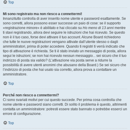
Top
Mi sono registrato ma non riesco a connettermi!
Innanzitutto controlla di aver inserito nome utente e password esattamente. Se
sono corretti, allora possono esser successe un paio di cose: se il supporto
«registrazione minore» è abilitato e hai cliccato su
Ho meno di 13 anni
mentre
ti stavi registrando, allora devi seguire le istruzioni che hai ricevuto. Se questo
non è il tuo caso, forse devi attivare il tuo account. Alcune Board richiedono
che tutte le nuove registrazioni vengano attivate dall’utente stesso o dagli
amministratori, prima di poter accedere. Quando ti registri ti verrà indicato che
tipo di attivazione è richiesta. Se ti è stato inviato un messaggio di posta, allora
segui le istruzioni; se non hai ricevuto nessun messaggio... sei sicuro che il tuo
indirizzo di posta sia valido? (L’attivazione via posta serve a ridurre la
possibilità di avere utenti anonimi che abusano della Board.) Se sei sicuro che
l’indirizzo di posta che hai usato sia corretto, allora prova a contattare un
amministratore.
Top
Perché non riesco a connettermi?
Ci sono svariati motivi per cui questo succede. Per prima cosa controlla che
nome utente e password siano corretti. Di solito il problema è questo, altrimenti
contatta un amministratore: potresti essere stato bannato o potrebbe esserci un
errore di configurazione.
Top