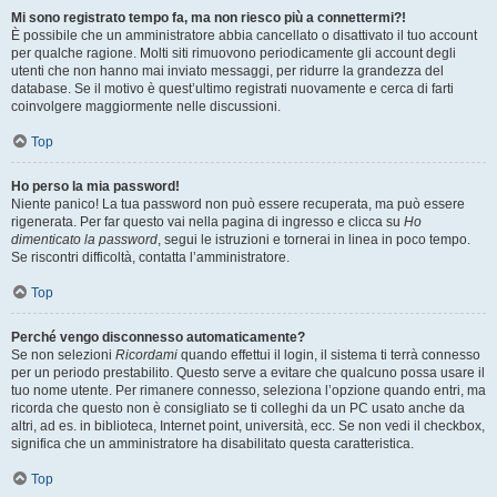
Mi sono registrato tempo fa, ma non riesco più a connettermi?!
È possibile che un amministratore abbia cancellato o disattivato il tuo account
per qualche ragione. Molti siti rimuovono periodicamente gli account degli
utenti che non hanno mai inviato messaggi, per ridurre la grandezza del
database. Se il motivo è quest’ultimo registrati nuovamente e cerca di farti
coinvolgere maggiormente nelle discussioni.
Top
Ho perso la mia password!
Niente panico! La tua password non può essere recuperata, ma può essere
rigenerata. Per far questo vai nella pagina di ingresso e clicca su
Ho
dimenticato la password
, segui le istruzioni e tornerai in linea in poco tempo.
Se riscontri difficoltà, contatta l’amministratore.
Top
Perché vengo disconnesso automaticamente?
Se non selezioni
Ricordami
quando effettui il login, il sistema ti terrà connesso
per un periodo prestabilito. Questo serve a evitare che qualcuno possa usare il
tuo nome utente. Per rimanere connesso, seleziona l’opzione quando entri, ma
ricorda che questo non è consigliato se ti colleghi da un PC usato anche da
altri, ad es. in biblioteca, Internet point, università, ecc. Se non vedi il checkbox,
significa che un amministratore ha disabilitato questa caratteristica.
Top