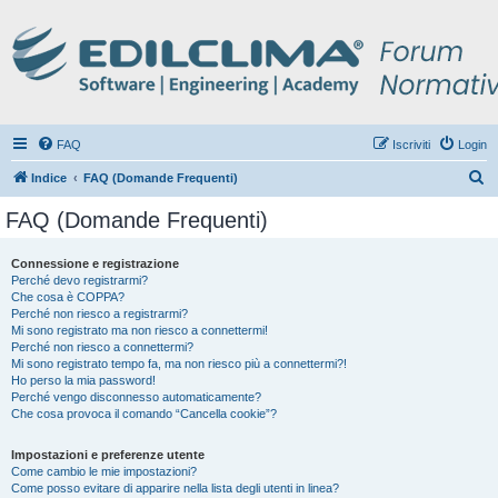
FAQ
Iscriviti
Login
C
Indice
FAQ (Domande Frequenti)
e
FAQ (Domande Frequenti)
r
c
Connessione e registrazione
Perché devo registrarmi?
a
Che cosa è COPPA?
Perché non riesco a registrarmi?
Mi sono registrato ma non riesco a connettermi!
Perché non riesco a connettermi?
Mi sono registrato tempo fa, ma non riesco più a connettermi?!
Ho perso la mia password!
Perché vengo disconnesso automaticamente?
Che cosa provoca il comando “Cancella cookie”?
Impostazioni e preferenze utente
Come cambio le mie impostazioni?
Come posso evitare di apparire nella lista degli utenti in linea?