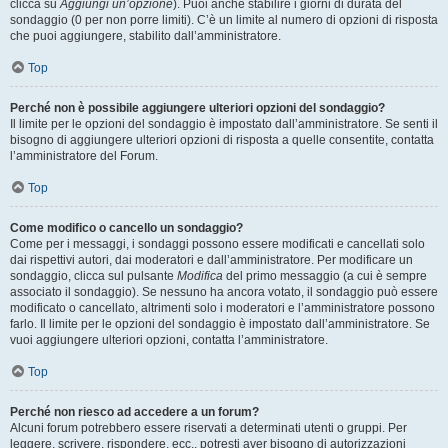
clicca su
Aggiungi un’opzione
). Puoi anche stabilire i giorni di durata del
sondaggio (0 per non porre limiti). C’è un limite al numero di opzioni di risposta
che puoi aggiungere, stabilito dall’amministratore.
Top
Perché non è possibile aggiungere ulteriori opzioni del sondaggio?
Il limite per le opzioni del sondaggio è impostato dall’amministratore. Se senti il
bisogno di aggiungere ulteriori opzioni di risposta a quelle consentite, contatta
l’amministratore del Forum.
Top
Come modifico o cancello un sondaggio?
Come per i messaggi, i sondaggi possono essere modificati e cancellati solo
dai rispettivi autori, dai moderatori e dall’amministratore. Per modificare un
sondaggio, clicca sul pulsante
Modifica
del primo messaggio (a cui è sempre
associato il sondaggio). Se nessuno ha ancora votato, il sondaggio può essere
modificato o cancellato, altrimenti solo i moderatori e l’amministratore possono
farlo. Il limite per le opzioni del sondaggio è impostato dall’amministratore. Se
vuoi aggiungere ulteriori opzioni, contatta l’amministratore.
Top
Perché non riesco ad accedere a un forum?
Alcuni forum potrebbero essere riservati a determinati utenti o gruppi. Per
leggere, scrivere, rispondere, ecc., potresti aver bisogno di autorizzazioni