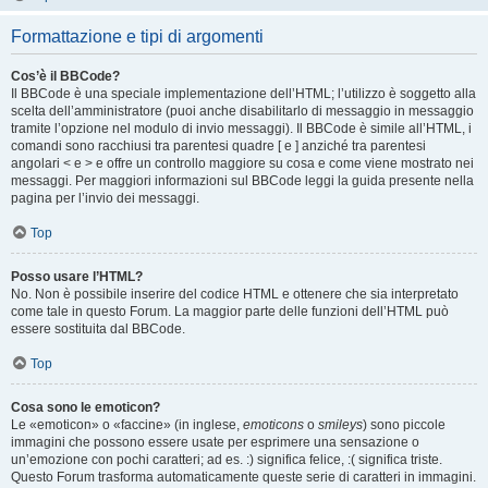
Formattazione e tipi di argomenti
Cos’è il BBCode?
Il BBCode è una speciale implementazione dell’HTML; l’utilizzo è soggetto alla
scelta dell’amministratore (puoi anche disabilitarlo di messaggio in messaggio
tramite l’opzione nel modulo di invio messaggi). Il BBCode è simile all’HTML, i
comandi sono racchiusi tra parentesi quadre [ e ] anziché tra parentesi
angolari < e > e offre un controllo maggiore su cosa e come viene mostrato nei
messaggi. Per maggiori informazioni sul BBCode leggi la guida presente nella
pagina per l’invio dei messaggi.
Top
Posso usare l’HTML?
No. Non è possibile inserire del codice HTML e ottenere che sia interpretato
come tale in questo Forum. La maggior parte delle funzioni dell’HTML può
essere sostituita dal BBCode.
Top
Cosa sono le emoticon?
Le «emoticon» o «faccine» (in inglese,
emoticons
o
smileys
) sono piccole
immagini che possono essere usate per esprimere una sensazione o
un’emozione con pochi caratteri; ad es. :) significa felice, :( significa triste.
Questo Forum trasforma automaticamente queste serie di caratteri in immagini.