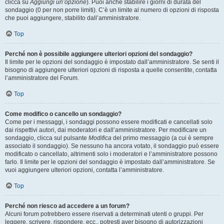
clicca su
Aggiungi un’opzione
). Puoi anche stabilire i giorni di durata del
sondaggio (0 per non porre limiti). C’è un limite al numero di opzioni di risposta
che puoi aggiungere, stabilito dall’amministratore.
Top
Perché non è possibile aggiungere ulteriori opzioni del sondaggio?
Il limite per le opzioni del sondaggio è impostato dall’amministratore. Se senti il
bisogno di aggiungere ulteriori opzioni di risposta a quelle consentite, contatta
l’amministratore del Forum.
Top
Come modifico o cancello un sondaggio?
Come per i messaggi, i sondaggi possono essere modificati e cancellati solo
dai rispettivi autori, dai moderatori e dall’amministratore. Per modificare un
sondaggio, clicca sul pulsante
Modifica
del primo messaggio (a cui è sempre
associato il sondaggio). Se nessuno ha ancora votato, il sondaggio può essere
modificato o cancellato, altrimenti solo i moderatori e l’amministratore possono
farlo. Il limite per le opzioni del sondaggio è impostato dall’amministratore. Se
vuoi aggiungere ulteriori opzioni, contatta l’amministratore.
Top
Perché non riesco ad accedere a un forum?
Alcuni forum potrebbero essere riservati a determinati utenti o gruppi. Per
leggere, scrivere, rispondere, ecc., potresti aver bisogno di autorizzazioni