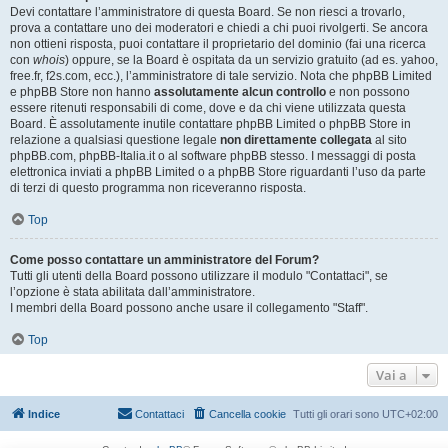
Devi contattare l’amministratore di questa Board. Se non riesci a trovarlo,
prova a contattare uno dei moderatori e chiedi a chi puoi rivolgerti. Se ancora
non ottieni risposta, puoi contattare il proprietario del dominio (fai una ricerca
con
whois
) oppure, se la Board è ospitata da un servizio gratuito (ad es. yahoo,
free.fr, f2s.com, ecc.), l’amministratore di tale servizio. Nota che phpBB Limited
e phpBB Store non hanno
assolutamente alcun controllo
e non possono
essere ritenuti responsabili di come, dove e da chi viene utilizzata questa
Board. È assolutamente inutile contattare phpBB Limited o phpBB Store in
relazione a qualsiasi questione legale
non direttamente collegata
al sito
phpBB.com, phpBB-Italia.it o al software phpBB stesso. I messaggi di posta
elettronica inviati a phpBB Limited o a phpBB Store riguardanti l’uso da parte
di terzi di questo programma non riceveranno risposta.
Top
Come posso contattare un amministratore del Forum?
Tutti gli utenti della Board possono utilizzare il modulo "Contattaci", se
l’opzione è stata abilitata dall’amministratore.
I membri della Board possono anche usare il collegamento "Staff".
Top
Vai a
Indice
Contattaci
Cancella cookie
Tutti gli orari sono
UTC+02:00