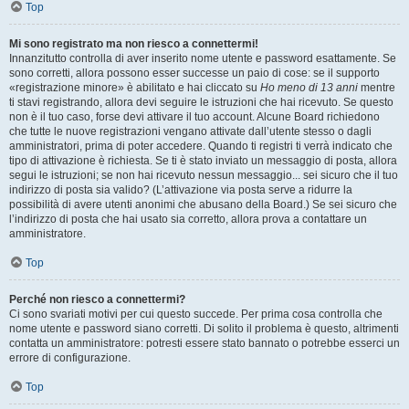
Top
Mi sono registrato ma non riesco a connettermi!
Innanzitutto controlla di aver inserito nome utente e password esattamente. Se
sono corretti, allora possono esser successe un paio di cose: se il supporto
«registrazione minore» è abilitato e hai cliccato su
Ho meno di 13 anni
mentre
ti stavi registrando, allora devi seguire le istruzioni che hai ricevuto. Se questo
non è il tuo caso, forse devi attivare il tuo account. Alcune Board richiedono
che tutte le nuove registrazioni vengano attivate dall’utente stesso o dagli
amministratori, prima di poter accedere. Quando ti registri ti verrà indicato che
tipo di attivazione è richiesta. Se ti è stato inviato un messaggio di posta, allora
segui le istruzioni; se non hai ricevuto nessun messaggio... sei sicuro che il tuo
indirizzo di posta sia valido? (L’attivazione via posta serve a ridurre la
possibilità di avere utenti anonimi che abusano della Board.) Se sei sicuro che
l’indirizzo di posta che hai usato sia corretto, allora prova a contattare un
amministratore.
Top
Perché non riesco a connettermi?
Ci sono svariati motivi per cui questo succede. Per prima cosa controlla che
nome utente e password siano corretti. Di solito il problema è questo, altrimenti
contatta un amministratore: potresti essere stato bannato o potrebbe esserci un
errore di configurazione.
Top