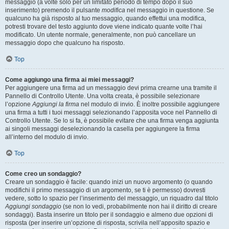
messaggio (a volte solo per un limitato periodo di tempo dopo il suo
inserimento) premendo il pulsante
modifica
nel messaggio in questione. Se
qualcuno ha già risposto al tuo messaggio, quando effettui una modifica,
potresti trovare del testo aggiunto dove viene indicato quante volte l’hai
modificato. Un utente normale, generalmente, non può cancellare un
messaggio dopo che qualcuno ha risposto.
Top
Come aggiungo una firma ai miei messaggi?
Per aggiungere una firma ad un messaggio devi prima crearne una tramite il
Pannello di Controllo Utente. Una volta creata, è possibile selezionare
l’opzione
Aggiungi la firma
nel modulo di invio. È inoltre possibile aggiungere
una firma a tutti i tuoi messaggi selezionando l’apposita voce nel Pannello di
Controllo Utente. Se lo si fa, è possibile evitare che una firma venga aggiunta
ai singoli messaggi deselezionando la casella per aggiungere la firma
all’interno del modulo di invio.
Top
Come creo un sondaggio?
Creare un sondaggio è facile: quando inizi un nuovo argomento (o quando
modifichi il primo messaggio di un argomento, se ti è permesso) dovresti
vedere, sotto lo spazio per l’inserimento del messaggio, un riquadro dal titolo
Aggiungi sondaggio
(se non lo vedi, probabilmente non hai il diritto di creare
sondaggi). Basta inserire un titolo per il sondaggio e almeno due opzioni di
risposta (per inserire un’opzione di risposta, scrivila nell’apposito spazio e