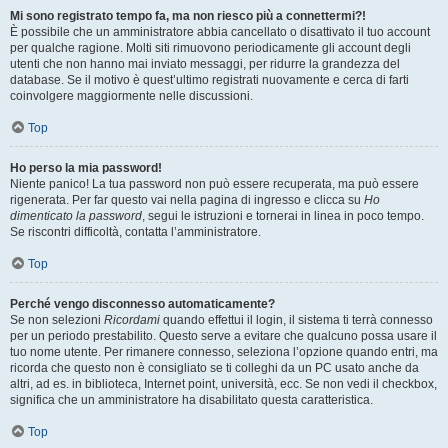
Mi sono registrato tempo fa, ma non riesco più a connettermi?!
È possibile che un amministratore abbia cancellato o disattivato il tuo account
per qualche ragione. Molti siti rimuovono periodicamente gli account degli
utenti che non hanno mai inviato messaggi, per ridurre la grandezza del
database. Se il motivo è quest’ultimo registrati nuovamente e cerca di farti
coinvolgere maggiormente nelle discussioni.
Top
Ho perso la mia password!
Niente panico! La tua password non può essere recuperata, ma può essere
rigenerata. Per far questo vai nella pagina di ingresso e clicca su
Ho
dimenticato la password
, segui le istruzioni e tornerai in linea in poco tempo.
Se riscontri difficoltà, contatta l’amministratore.
Top
Perché vengo disconnesso automaticamente?
Se non selezioni
Ricordami
quando effettui il login, il sistema ti terrà connesso
per un periodo prestabilito. Questo serve a evitare che qualcuno possa usare il
tuo nome utente. Per rimanere connesso, seleziona l’opzione quando entri, ma
ricorda che questo non è consigliato se ti colleghi da un PC usato anche da
altri, ad es. in biblioteca, Internet point, università, ecc. Se non vedi il checkbox,
significa che un amministratore ha disabilitato questa caratteristica.
Top