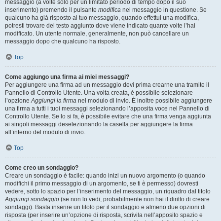
messaggio (a volte solo per un limitato periodo di tempo dopo il suo
inserimento) premendo il pulsante
modifica
nel messaggio in questione. Se
qualcuno ha già risposto al tuo messaggio, quando effettui una modifica,
potresti trovare del testo aggiunto dove viene indicato quante volte l’hai
modificato. Un utente normale, generalmente, non può cancellare un
messaggio dopo che qualcuno ha risposto.
Top
Come aggiungo una firma ai miei messaggi?
Per aggiungere una firma ad un messaggio devi prima crearne una tramite il
Pannello di Controllo Utente. Una volta creata, è possibile selezionare
l’opzione
Aggiungi la firma
nel modulo di invio. È inoltre possibile aggiungere
una firma a tutti i tuoi messaggi selezionando l’apposita voce nel Pannello di
Controllo Utente. Se lo si fa, è possibile evitare che una firma venga aggiunta
ai singoli messaggi deselezionando la casella per aggiungere la firma
all’interno del modulo di invio.
Top
Come creo un sondaggio?
Creare un sondaggio è facile: quando inizi un nuovo argomento (o quando
modifichi il primo messaggio di un argomento, se ti è permesso) dovresti
vedere, sotto lo spazio per l’inserimento del messaggio, un riquadro dal titolo
Aggiungi sondaggio
(se non lo vedi, probabilmente non hai il diritto di creare
sondaggi). Basta inserire un titolo per il sondaggio e almeno due opzioni di
risposta (per inserire un’opzione di risposta, scrivila nell’apposito spazio e