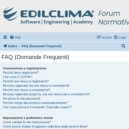
FAQ
Iscriviti
Login
C
Indice
FAQ (Domande Frequenti)
e
FAQ (Domande Frequenti)
r
c
Connessione e registrazione
Perché devo registrarmi?
a
Che cosa è COPPA?
Perché non riesco a registrarmi?
Mi sono registrato ma non riesco a connettermi!
Perché non riesco a connettermi?
Mi sono registrato tempo fa, ma non riesco più a connettermi?!
Ho perso la mia password!
Perché vengo disconnesso automaticamente?
Che cosa provoca il comando “Cancella cookie”?
Impostazioni e preferenze utente
Come cambio le mie impostazioni?
Come posso evitare di apparire nella lista degli utenti in linea?