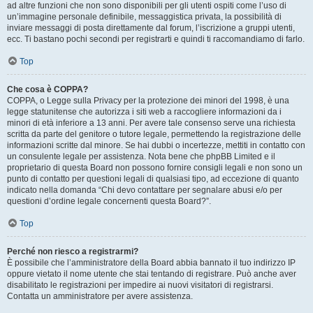
ad altre funzioni che non sono disponibili per gli utenti ospiti come l’uso di
un’immagine personale definibile, messaggistica privata, la possibilità di
inviare messaggi di posta direttamente dal forum, l’iscrizione a gruppi utenti,
ecc. Ti bastano pochi secondi per registrarti e quindi ti raccomandiamo di farlo.
Top
Che cosa è COPPA?
COPPA, o Legge sulla Privacy per la protezione dei minori del 1998, è una
legge statunitense che autorizza i siti web a raccogliere informazioni da i
minori di età inferiore a 13 anni. Per avere tale consenso serve una richiesta
scritta da parte del genitore o tutore legale, permettendo la registrazione delle
informazioni scritte dal minore. Se hai dubbi o incertezze, mettiti in contatto con
un consulente legale per assistenza. Nota bene che phpBB Limited e il
proprietario di questa Board non possono fornire consigli legali e non sono un
punto di contatto per questioni legali di qualsiasi tipo, ad eccezione di quanto
indicato nella domanda “Chi devo contattare per segnalare abusi e/o per
questioni d’ordine legale concernenti questa Board?”.
Top
Perché non riesco a registrarmi?
È possibile che l’amministratore della Board abbia bannato il tuo indirizzo IP
oppure vietato il nome utente che stai tentando di registrare. Può anche aver
disabilitato le registrazioni per impedire ai nuovi visitatori di registrarsi.
Contatta un amministratore per avere assistenza.