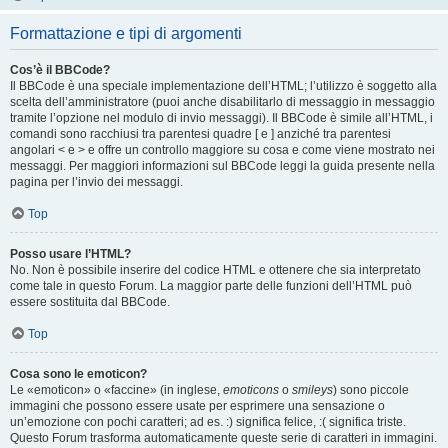
Formattazione e tipi di argomenti
Cos’è il BBCode?
Il BBCode è una speciale implementazione dell’HTML; l’utilizzo è soggetto alla
scelta dell’amministratore (puoi anche disabilitarlo di messaggio in messaggio
tramite l’opzione nel modulo di invio messaggi). Il BBCode è simile all’HTML, i
comandi sono racchiusi tra parentesi quadre [ e ] anziché tra parentesi
angolari < e > e offre un controllo maggiore su cosa e come viene mostrato nei
messaggi. Per maggiori informazioni sul BBCode leggi la guida presente nella
pagina per l’invio dei messaggi.
Top
Posso usare l’HTML?
No. Non è possibile inserire del codice HTML e ottenere che sia interpretato
come tale in questo Forum. La maggior parte delle funzioni dell’HTML può
essere sostituita dal BBCode.
Top
Cosa sono le emoticon?
Le «emoticon» o «faccine» (in inglese,
emoticons
o
smileys
) sono piccole
immagini che possono essere usate per esprimere una sensazione o
un’emozione con pochi caratteri; ad es. :) significa felice, :( significa triste.
Questo Forum trasforma automaticamente queste serie di caratteri in immagini.