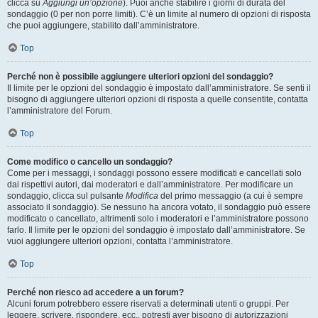
clicca su
Aggiungi un’opzione
). Puoi anche stabilire i giorni di durata del
sondaggio (0 per non porre limiti). C’è un limite al numero di opzioni di risposta
che puoi aggiungere, stabilito dall’amministratore.
Top
Perché non è possibile aggiungere ulteriori opzioni del sondaggio?
Il limite per le opzioni del sondaggio è impostato dall’amministratore. Se senti il
bisogno di aggiungere ulteriori opzioni di risposta a quelle consentite, contatta
l’amministratore del Forum.
Top
Come modifico o cancello un sondaggio?
Come per i messaggi, i sondaggi possono essere modificati e cancellati solo
dai rispettivi autori, dai moderatori e dall’amministratore. Per modificare un
sondaggio, clicca sul pulsante
Modifica
del primo messaggio (a cui è sempre
associato il sondaggio). Se nessuno ha ancora votato, il sondaggio può essere
modificato o cancellato, altrimenti solo i moderatori e l’amministratore possono
farlo. Il limite per le opzioni del sondaggio è impostato dall’amministratore. Se
vuoi aggiungere ulteriori opzioni, contatta l’amministratore.
Top
Perché non riesco ad accedere a un forum?
Alcuni forum potrebbero essere riservati a determinati utenti o gruppi. Per
leggere, scrivere, rispondere, ecc., potresti aver bisogno di autorizzazioni