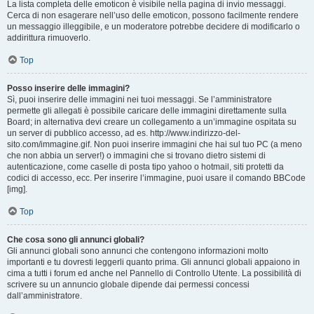
La lista completa delle emoticon è visibile nella pagina di invio messaggi.
Cerca di non esagerare nell’uso delle emoticon, possono facilmente rendere
un messaggio illeggibile, e un moderatore potrebbe decidere di modificarlo o
addirittura rimuoverlo.
Top
Posso inserire delle immagini?
Sì, puoi inserire delle immagini nei tuoi messaggi. Se l’amministratore
permette gli allegati è possibile caricare delle immagini direttamente sulla
Board; in alternativa devi creare un collegamento a un’immagine ospitata su
un server di pubblico accesso, ad es. http://www.indirizzo-del-
sito.com/immagine.gif. Non puoi inserire immagini che hai sul tuo PC (a meno
che non abbia un server!) o immagini che si trovano dietro sistemi di
autenticazione, come caselle di posta tipo yahoo o hotmail, siti protetti da
codici di accesso, ecc. Per inserire l’immagine, puoi usare il comando BBCode
[img].
Top
Che cosa sono gli annunci globali?
Gli annunci globali sono annunci che contengono informazioni molto
importanti e tu dovresti leggerli quanto prima. Gli annunci globali appaiono in
cima a tutti i forum ed anche nel Pannello di Controllo Utente. La possibilità di
scrivere su un annuncio globale dipende dai permessi concessi
dall’amministratore.