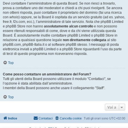
Devi contattare l’amministratore di questa Board. Se non riesci a trovarlo,
prova a contattare uno dei moderatori e chiedi a chi puoi rivolgerti. Se ancora
non ottieni risposta, puoi contattare il proprietario del dominio (fai una ricerca
con
whois
) oppure, se la Board è ospitata da un servizio gratuito (ad es. yahoo,
free.fr, f2s.com, ecc.), l’amministratore di tale servizio. Nota che phpBB Limited
e phpBB Store non hanno
assolutamente alcun controllo
e non possono
essere ritenuti responsabili di come, dove e da chi viene utilizzata questa
Board. È assolutamente inutile contattare phpBB Limited o phpBB Store in
relazione a qualsiasi questione legale
non direttamente collegata
al sito
phpBB.com, phpBB-Italia.it o al software phpBB stesso. I messaggi di posta
elettronica inviati a phpBB Limited o a phpBB Store riguardanti l’uso da parte
di terzi di questo programma non riceveranno risposta.
Top
Come posso contattare un amministratore del Forum?
Tutti gli utenti della Board possono utilizzare il modulo "Contattaci", se
l’opzione è stata abilitata dall’amministratore.
I membri della Board possono anche usare il collegamento "Staff".
Top
Vai a
Indice
Contattaci
Cancella cookie
Tutti gli orari sono
UTC+02:00