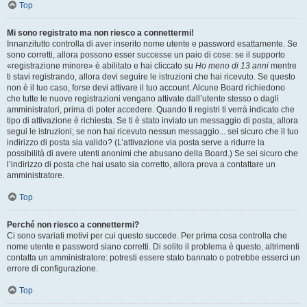
Top
Mi sono registrato ma non riesco a connettermi!
Innanzitutto controlla di aver inserito nome utente e password esattamente. Se
sono corretti, allora possono esser successe un paio di cose: se il supporto
«registrazione minore» è abilitato e hai cliccato su
Ho meno di 13 anni
mentre
ti stavi registrando, allora devi seguire le istruzioni che hai ricevuto. Se questo
non è il tuo caso, forse devi attivare il tuo account. Alcune Board richiedono
che tutte le nuove registrazioni vengano attivate dall’utente stesso o dagli
amministratori, prima di poter accedere. Quando ti registri ti verrà indicato che
tipo di attivazione è richiesta. Se ti è stato inviato un messaggio di posta, allora
segui le istruzioni; se non hai ricevuto nessun messaggio... sei sicuro che il tuo
indirizzo di posta sia valido? (L’attivazione via posta serve a ridurre la
possibilità di avere utenti anonimi che abusano della Board.) Se sei sicuro che
l’indirizzo di posta che hai usato sia corretto, allora prova a contattare un
amministratore.
Top
Perché non riesco a connettermi?
Ci sono svariati motivi per cui questo succede. Per prima cosa controlla che
nome utente e password siano corretti. Di solito il problema è questo, altrimenti
contatta un amministratore: potresti essere stato bannato o potrebbe esserci un
errore di configurazione.
Top