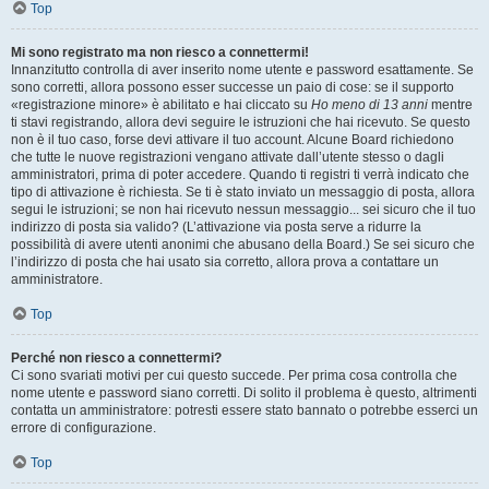
Top
Mi sono registrato ma non riesco a connettermi!
Innanzitutto controlla di aver inserito nome utente e password esattamente. Se
sono corretti, allora possono esser successe un paio di cose: se il supporto
«registrazione minore» è abilitato e hai cliccato su
Ho meno di 13 anni
mentre
ti stavi registrando, allora devi seguire le istruzioni che hai ricevuto. Se questo
non è il tuo caso, forse devi attivare il tuo account. Alcune Board richiedono
che tutte le nuove registrazioni vengano attivate dall’utente stesso o dagli
amministratori, prima di poter accedere. Quando ti registri ti verrà indicato che
tipo di attivazione è richiesta. Se ti è stato inviato un messaggio di posta, allora
segui le istruzioni; se non hai ricevuto nessun messaggio... sei sicuro che il tuo
indirizzo di posta sia valido? (L’attivazione via posta serve a ridurre la
possibilità di avere utenti anonimi che abusano della Board.) Se sei sicuro che
l’indirizzo di posta che hai usato sia corretto, allora prova a contattare un
amministratore.
Top
Perché non riesco a connettermi?
Ci sono svariati motivi per cui questo succede. Per prima cosa controlla che
nome utente e password siano corretti. Di solito il problema è questo, altrimenti
contatta un amministratore: potresti essere stato bannato o potrebbe esserci un
errore di configurazione.
Top