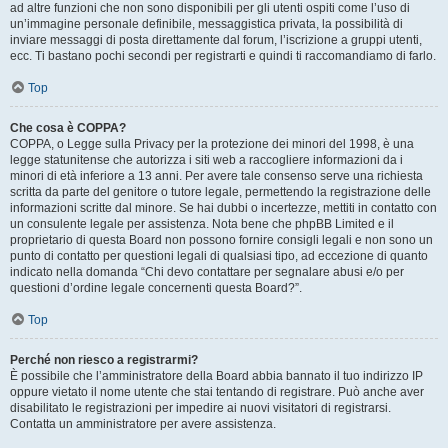
ad altre funzioni che non sono disponibili per gli utenti ospiti come l’uso di
un’immagine personale definibile, messaggistica privata, la possibilità di
inviare messaggi di posta direttamente dal forum, l’iscrizione a gruppi utenti,
ecc. Ti bastano pochi secondi per registrarti e quindi ti raccomandiamo di farlo.
Top
Che cosa è COPPA?
COPPA, o Legge sulla Privacy per la protezione dei minori del 1998, è una
legge statunitense che autorizza i siti web a raccogliere informazioni da i
minori di età inferiore a 13 anni. Per avere tale consenso serve una richiesta
scritta da parte del genitore o tutore legale, permettendo la registrazione delle
informazioni scritte dal minore. Se hai dubbi o incertezze, mettiti in contatto con
un consulente legale per assistenza. Nota bene che phpBB Limited e il
proprietario di questa Board non possono fornire consigli legali e non sono un
punto di contatto per questioni legali di qualsiasi tipo, ad eccezione di quanto
indicato nella domanda “Chi devo contattare per segnalare abusi e/o per
questioni d’ordine legale concernenti questa Board?”.
Top
Perché non riesco a registrarmi?
È possibile che l’amministratore della Board abbia bannato il tuo indirizzo IP
oppure vietato il nome utente che stai tentando di registrare. Può anche aver
disabilitato le registrazioni per impedire ai nuovi visitatori di registrarsi.
Contatta un amministratore per avere assistenza.