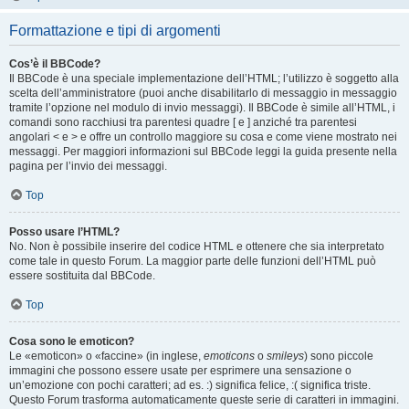
Formattazione e tipi di argomenti
Cos’è il BBCode?
Il BBCode è una speciale implementazione dell’HTML; l’utilizzo è soggetto alla
scelta dell’amministratore (puoi anche disabilitarlo di messaggio in messaggio
tramite l’opzione nel modulo di invio messaggi). Il BBCode è simile all’HTML, i
comandi sono racchiusi tra parentesi quadre [ e ] anziché tra parentesi
angolari < e > e offre un controllo maggiore su cosa e come viene mostrato nei
messaggi. Per maggiori informazioni sul BBCode leggi la guida presente nella
pagina per l’invio dei messaggi.
Top
Posso usare l’HTML?
No. Non è possibile inserire del codice HTML e ottenere che sia interpretato
come tale in questo Forum. La maggior parte delle funzioni dell’HTML può
essere sostituita dal BBCode.
Top
Cosa sono le emoticon?
Le «emoticon» o «faccine» (in inglese,
emoticons
o
smileys
) sono piccole
immagini che possono essere usate per esprimere una sensazione o
un’emozione con pochi caratteri; ad es. :) significa felice, :( significa triste.
Questo Forum trasforma automaticamente queste serie di caratteri in immagini.