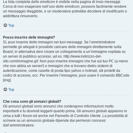
La lista completa delle emoticon è visibile nella pagina di invio messaggi.
Cerca di non esagerare nell’uso delle emoticon, possono facilmente rendere
un messaggio illeggibile, e un moderatore potrebbe decidere di modificarlo o
addirittura rimuoverlo.
Top
Posso inserire delle immagini?
Sì, puoi inserire delle immagini nei tuoi messaggi. Se l’amministratore
permette gli allegati è possibile caricare delle immagini direttamente sulla
Board; in alternativa devi creare un collegamento a un’immagine ospitata su
un server di pubblico accesso, ad es. http://www.indirizzo-del-
sito.com/immagine.gif. Non puoi inserire immagini che hai sul tuo PC (a meno
che non abbia un server!) o immagini che si trovano dietro sistemi di
autenticazione, come caselle di posta tipo yahoo o hotmail, siti protetti da
codici di accesso, ecc. Per inserire l’immagine, puoi usare il comando BBCode
[img].
Top
Che cosa sono gli annunci globali?
Gli annunci globali sono annunci che contengono informazioni molto
importanti e tu dovresti leggerli quanto prima. Gli annunci globali appaiono in
cima a tutti i forum ed anche nel Pannello di Controllo Utente. La possibilità di
scrivere su un annuncio globale dipende dai permessi concessi
dall’amministratore.