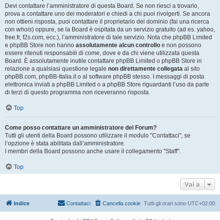
Devi contattare l’amministratore di questa Board. Se non riesci a trovarlo,
prova a contattare uno dei moderatori e chiedi a chi puoi rivolgerti. Se ancora
non ottieni risposta, puoi contattare il proprietario del dominio (fai una ricerca
con
whois
) oppure, se la Board è ospitata da un servizio gratuito (ad es. yahoo,
free.fr, f2s.com, ecc.), l’amministratore di tale servizio. Nota che phpBB Limited
e phpBB Store non hanno
assolutamente alcun controllo
e non possono
essere ritenuti responsabili di come, dove e da chi viene utilizzata questa
Board. È assolutamente inutile contattare phpBB Limited o phpBB Store in
relazione a qualsiasi questione legale
non direttamente collegata
al sito
phpBB.com, phpBB-Italia.it o al software phpBB stesso. I messaggi di posta
elettronica inviati a phpBB Limited o a phpBB Store riguardanti l’uso da parte
di terzi di questo programma non riceveranno risposta.
Top
Come posso contattare un amministratore del Forum?
Tutti gli utenti della Board possono utilizzare il modulo "Contattaci", se
l’opzione è stata abilitata dall’amministratore.
I membri della Board possono anche usare il collegamento "Staff".
Top
Vai a
Indice
Contattaci
Cancella cookie
Tutti gli orari sono
UTC+02:00