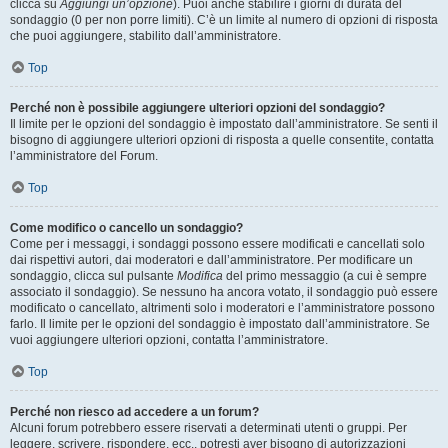
clicca su
Aggiungi un’opzione
). Puoi anche stabilire i giorni di durata del
sondaggio (0 per non porre limiti). C’è un limite al numero di opzioni di risposta
che puoi aggiungere, stabilito dall’amministratore.
Top
Perché non è possibile aggiungere ulteriori opzioni del sondaggio?
Il limite per le opzioni del sondaggio è impostato dall’amministratore. Se senti il
bisogno di aggiungere ulteriori opzioni di risposta a quelle consentite, contatta
l’amministratore del Forum.
Top
Come modifico o cancello un sondaggio?
Come per i messaggi, i sondaggi possono essere modificati e cancellati solo
dai rispettivi autori, dai moderatori e dall’amministratore. Per modificare un
sondaggio, clicca sul pulsante
Modifica
del primo messaggio (a cui è sempre
associato il sondaggio). Se nessuno ha ancora votato, il sondaggio può essere
modificato o cancellato, altrimenti solo i moderatori e l’amministratore possono
farlo. Il limite per le opzioni del sondaggio è impostato dall’amministratore. Se
vuoi aggiungere ulteriori opzioni, contatta l’amministratore.
Top
Perché non riesco ad accedere a un forum?
Alcuni forum potrebbero essere riservati a determinati utenti o gruppi. Per
leggere, scrivere, rispondere, ecc., potresti aver bisogno di autorizzazioni