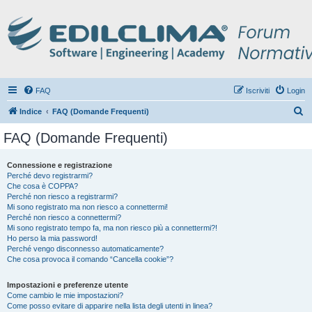
FAQ
Iscriviti
Login
C
Indice
FAQ (Domande Frequenti)
e
FAQ (Domande Frequenti)
r
c
Connessione e registrazione
Perché devo registrarmi?
a
Che cosa è COPPA?
Perché non riesco a registrarmi?
Mi sono registrato ma non riesco a connettermi!
Perché non riesco a connettermi?
Mi sono registrato tempo fa, ma non riesco più a connettermi?!
Ho perso la mia password!
Perché vengo disconnesso automaticamente?
Che cosa provoca il comando “Cancella cookie”?
Impostazioni e preferenze utente
Come cambio le mie impostazioni?
Come posso evitare di apparire nella lista degli utenti in linea?