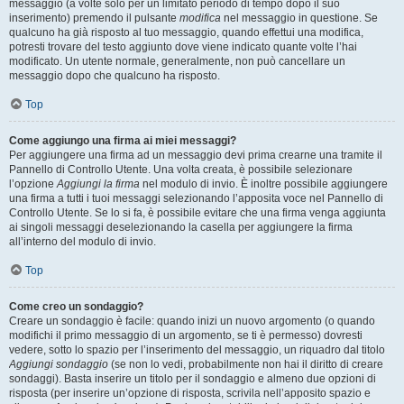
messaggio (a volte solo per un limitato periodo di tempo dopo il suo
inserimento) premendo il pulsante
modifica
nel messaggio in questione. Se
qualcuno ha già risposto al tuo messaggio, quando effettui una modifica,
potresti trovare del testo aggiunto dove viene indicato quante volte l’hai
modificato. Un utente normale, generalmente, non può cancellare un
messaggio dopo che qualcuno ha risposto.
Top
Come aggiungo una firma ai miei messaggi?
Per aggiungere una firma ad un messaggio devi prima crearne una tramite il
Pannello di Controllo Utente. Una volta creata, è possibile selezionare
l’opzione
Aggiungi la firma
nel modulo di invio. È inoltre possibile aggiungere
una firma a tutti i tuoi messaggi selezionando l’apposita voce nel Pannello di
Controllo Utente. Se lo si fa, è possibile evitare che una firma venga aggiunta
ai singoli messaggi deselezionando la casella per aggiungere la firma
all’interno del modulo di invio.
Top
Come creo un sondaggio?
Creare un sondaggio è facile: quando inizi un nuovo argomento (o quando
modifichi il primo messaggio di un argomento, se ti è permesso) dovresti
vedere, sotto lo spazio per l’inserimento del messaggio, un riquadro dal titolo
Aggiungi sondaggio
(se non lo vedi, probabilmente non hai il diritto di creare
sondaggi). Basta inserire un titolo per il sondaggio e almeno due opzioni di
risposta (per inserire un’opzione di risposta, scrivila nell’apposito spazio e