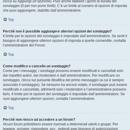
clicca su
Aggiungi un’opzione
). Puoi anche stabilire i giorni di durata del
sondaggio (0 per non porre limiti). C’è un limite al numero di opzioni di risposta
che puoi aggiungere, stabilito dall’amministratore.
Top
Perché non è possibile aggiungere ulteriori opzioni del sondaggio?
Il limite per le opzioni del sondaggio è impostato dall’amministratore. Se senti il
bisogno di aggiungere ulteriori opzioni di risposta a quelle consentite, contatta
l’amministratore del Forum.
Top
Come modifico o cancello un sondaggio?
Come per i messaggi, i sondaggi possono essere modificati e cancellati solo
dai rispettivi autori, dai moderatori e dall’amministratore. Per modificare un
sondaggio, clicca sul pulsante
Modifica
del primo messaggio (a cui è sempre
associato il sondaggio). Se nessuno ha ancora votato, il sondaggio può essere
modificato o cancellato, altrimenti solo i moderatori e l’amministratore possono
farlo. Il limite per le opzioni del sondaggio è impostato dall’amministratore. Se
vuoi aggiungere ulteriori opzioni, contatta l’amministratore.
Top
Perché non riesco ad accedere a un forum?
Alcuni forum potrebbero essere riservati a determinati utenti o gruppi. Per
leggere, scrivere, rispondere, ecc., potresti aver bisogno di autorizzazioni