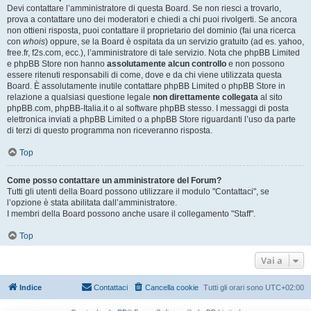
Devi contattare l’amministratore di questa Board. Se non riesci a trovarlo,
prova a contattare uno dei moderatori e chiedi a chi puoi rivolgerti. Se ancora
non ottieni risposta, puoi contattare il proprietario del dominio (fai una ricerca
con
whois
) oppure, se la Board è ospitata da un servizio gratuito (ad es. yahoo,
free.fr, f2s.com, ecc.), l’amministratore di tale servizio. Nota che phpBB Limited
e phpBB Store non hanno
assolutamente alcun controllo
e non possono
essere ritenuti responsabili di come, dove e da chi viene utilizzata questa
Board. È assolutamente inutile contattare phpBB Limited o phpBB Store in
relazione a qualsiasi questione legale
non direttamente collegata
al sito
phpBB.com, phpBB-Italia.it o al software phpBB stesso. I messaggi di posta
elettronica inviati a phpBB Limited o a phpBB Store riguardanti l’uso da parte
di terzi di questo programma non riceveranno risposta.
Top
Come posso contattare un amministratore del Forum?
Tutti gli utenti della Board possono utilizzare il modulo "Contattaci", se
l’opzione è stata abilitata dall’amministratore.
I membri della Board possono anche usare il collegamento "Staff".
Top
Vai a
Indice
Contattaci
Cancella cookie
Tutti gli orari sono
UTC+02:00