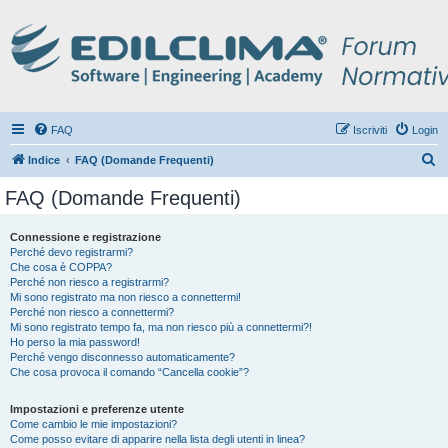
FAQ
Iscriviti
Login
C
Indice
FAQ (Domande Frequenti)
e
FAQ (Domande Frequenti)
r
c
Connessione e registrazione
Perché devo registrarmi?
a
Che cosa è COPPA?
Perché non riesco a registrarmi?
Mi sono registrato ma non riesco a connettermi!
Perché non riesco a connettermi?
Mi sono registrato tempo fa, ma non riesco più a connettermi?!
Ho perso la mia password!
Perché vengo disconnesso automaticamente?
Che cosa provoca il comando “Cancella cookie”?
Impostazioni e preferenze utente
Come cambio le mie impostazioni?
Come posso evitare di apparire nella lista degli utenti in linea?