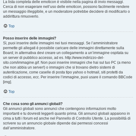
La lista completa delle emoticon è visibile nella pagina di invio messaggi.
Cerca di non esagerare nell’uso delle emoticon, possono facilmente rendere
un messaggio illeggibile, e un moderatore potrebbe decidere di modificarlo o
addirittura rimuoverlo.
Top
Posso inserire delle immagini?
Sì, puoi inserire delle immagini nei tuoi messaggi. Se l’amministratore
permette gli allegati è possibile caricare delle immagini direttamente sulla
Board; in alternativa devi creare un collegamento a un’immagine ospitata su
un server di pubblico accesso, ad es. http://www.indirizzo-del-
sito.com/immagine.gif. Non puoi inserire immagini che hai sul tuo PC (a meno
che non abbia un server!) o immagini che si trovano dietro sistemi di
autenticazione, come caselle di posta tipo yahoo o hotmail, siti protetti da
codici di accesso, ecc. Per inserire l’immagine, puoi usare il comando BBCode
[img].
Top
Che cosa sono gli annunci globali?
Gli annunci globali sono annunci che contengono informazioni molto
importanti e tu dovresti leggerli quanto prima. Gli annunci globali appaiono in
cima a tutti i forum ed anche nel Pannello di Controllo Utente. La possibilità di
scrivere su un annuncio globale dipende dai permessi concessi
dall’amministratore.