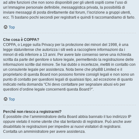
ad altre funzioni che non sono disponibili per gli utenti ospiti come l’uso di
un’immagine personale definibile, messaggistica privata, la possibilità di
inviare messaggi di posta direttamente dal forum, l’iscrizione a gruppi utenti,
ecc. Ti bastano pochi secondi per registrarti e quindi ti raccomandiamo di farlo.
Top
Che cosa è COPPA?
COPPA, o Legge sulla Privacy per la protezione dei minori del 1998, è una
legge statunitense che autorizza i siti web a raccogliere informazioni da i
minori di età inferiore a 13 anni. Per avere tale consenso serve una richiesta
scritta da parte del genitore o tutore legale, permettendo la registrazione delle
informazioni scritte dal minore. Se hai dubbi o incertezze, mettiti in contatto con
un consulente legale per assistenza. Nota bene che phpBB Limited e il
proprietario di questa Board non possono fornire consigli legali e non sono un
punto di contatto per questioni legali di qualsiasi tipo, ad eccezione di quanto
indicato nella domanda “Chi devo contattare per segnalare abusi e/o per
questioni d’ordine legale concernenti questa Board?”.
Top
Perché non riesco a registrarmi?
È possibile che l’amministratore della Board abbia bannato il tuo indirizzo IP
oppure vietato il nome utente che stai tentando di registrare. Può anche aver
disabilitato le registrazioni per impedire ai nuovi visitatori di registrarsi.
Contatta un amministratore per avere assistenza.