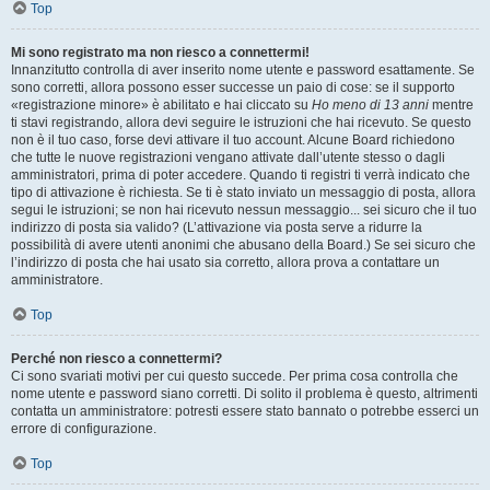
Top
Mi sono registrato ma non riesco a connettermi!
Innanzitutto controlla di aver inserito nome utente e password esattamente. Se
sono corretti, allora possono esser successe un paio di cose: se il supporto
«registrazione minore» è abilitato e hai cliccato su
Ho meno di 13 anni
mentre
ti stavi registrando, allora devi seguire le istruzioni che hai ricevuto. Se questo
non è il tuo caso, forse devi attivare il tuo account. Alcune Board richiedono
che tutte le nuove registrazioni vengano attivate dall’utente stesso o dagli
amministratori, prima di poter accedere. Quando ti registri ti verrà indicato che
tipo di attivazione è richiesta. Se ti è stato inviato un messaggio di posta, allora
segui le istruzioni; se non hai ricevuto nessun messaggio... sei sicuro che il tuo
indirizzo di posta sia valido? (L’attivazione via posta serve a ridurre la
possibilità di avere utenti anonimi che abusano della Board.) Se sei sicuro che
l’indirizzo di posta che hai usato sia corretto, allora prova a contattare un
amministratore.
Top
Perché non riesco a connettermi?
Ci sono svariati motivi per cui questo succede. Per prima cosa controlla che
nome utente e password siano corretti. Di solito il problema è questo, altrimenti
contatta un amministratore: potresti essere stato bannato o potrebbe esserci un
errore di configurazione.
Top