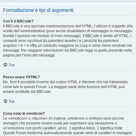
Formattazione e tipi di argomenti
Cos’è il BBCode?
Il BBCode è una speciale implementazione dell’HTML; l’utilizzo è soggetto alla
scelta dell’amministratore (puoi anche disabilitarlo di messaggio in messaggio
tramite l’opzione nel modulo di invio messaggi). Il BBCode è simile all’HTML, i
comandi sono racchiusi tra parentesi quadre [ e ] anziché tra parentesi
angolari < e > e offre un controllo maggiore su cosa e come viene mostrato nei
messaggi. Per maggiori informazioni sul BBCode leggi la guida presente nella
pagina per l’invio dei messaggi.
Top
Posso usare l’HTML?
No. Non è possibile inserire del codice HTML e ottenere che sia interpretato
come tale in questo Forum. La maggior parte delle funzioni dell’HTML può
essere sostituita dal BBCode.
Top
Cosa sono le emoticon?
Le «emoticon» o «faccine» (in inglese,
emoticons
o
smileys
) sono piccole
immagini che possono essere usate per esprimere una sensazione o
un’emozione con pochi caratteri; ad es. :) significa felice, :( significa triste.
Questo Forum trasforma automaticamente queste serie di caratteri in immagini.