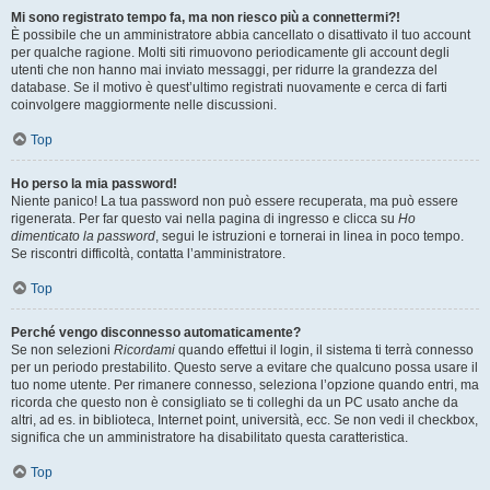
Mi sono registrato tempo fa, ma non riesco più a connettermi?!
È possibile che un amministratore abbia cancellato o disattivato il tuo account
per qualche ragione. Molti siti rimuovono periodicamente gli account degli
utenti che non hanno mai inviato messaggi, per ridurre la grandezza del
database. Se il motivo è quest’ultimo registrati nuovamente e cerca di farti
coinvolgere maggiormente nelle discussioni.
Top
Ho perso la mia password!
Niente panico! La tua password non può essere recuperata, ma può essere
rigenerata. Per far questo vai nella pagina di ingresso e clicca su
Ho
dimenticato la password
, segui le istruzioni e tornerai in linea in poco tempo.
Se riscontri difficoltà, contatta l’amministratore.
Top
Perché vengo disconnesso automaticamente?
Se non selezioni
Ricordami
quando effettui il login, il sistema ti terrà connesso
per un periodo prestabilito. Questo serve a evitare che qualcuno possa usare il
tuo nome utente. Per rimanere connesso, seleziona l’opzione quando entri, ma
ricorda che questo non è consigliato se ti colleghi da un PC usato anche da
altri, ad es. in biblioteca, Internet point, università, ecc. Se non vedi il checkbox,
significa che un amministratore ha disabilitato questa caratteristica.
Top