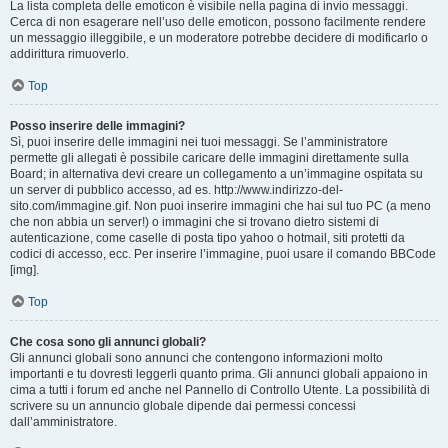
La lista completa delle emoticon è visibile nella pagina di invio messaggi.
Cerca di non esagerare nell’uso delle emoticon, possono facilmente rendere
un messaggio illeggibile, e un moderatore potrebbe decidere di modificarlo o
addirittura rimuoverlo.
Top
Posso inserire delle immagini?
Sì, puoi inserire delle immagini nei tuoi messaggi. Se l’amministratore
permette gli allegati è possibile caricare delle immagini direttamente sulla
Board; in alternativa devi creare un collegamento a un’immagine ospitata su
un server di pubblico accesso, ad es. http://www.indirizzo-del-
sito.com/immagine.gif. Non puoi inserire immagini che hai sul tuo PC (a meno
che non abbia un server!) o immagini che si trovano dietro sistemi di
autenticazione, come caselle di posta tipo yahoo o hotmail, siti protetti da
codici di accesso, ecc. Per inserire l’immagine, puoi usare il comando BBCode
[img].
Top
Che cosa sono gli annunci globali?
Gli annunci globali sono annunci che contengono informazioni molto
importanti e tu dovresti leggerli quanto prima. Gli annunci globali appaiono in
cima a tutti i forum ed anche nel Pannello di Controllo Utente. La possibilità di
scrivere su un annuncio globale dipende dai permessi concessi
dall’amministratore.