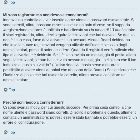
Top
Mi sono registrato ma non riesco a connettermi!
Innanzitutto controlla di aver inserito nome utente e password esattamente. Se
sono corretti, allora possono esser successe un paio di cose: se il supporto
«registrazione minore» è abilitato e hai cliccato su
Ho meno di 13 anni
mentre
ti stavi registrando, allora devi seguire le istruzioni che hai ricevuto. Se questo
non è il tuo caso, forse devi attivare il tuo account. Alcune Board richiedono
che tutte le nuove registrazioni vengano attivate dall’utente stesso o dagli
amministratori, prima di poter accedere. Quando ti registri ti verrà indicato che
tipo di attivazione è richiesta. Se ti è stato inviato un messaggio di posta, allora
segui le istruzioni; se non hai ricevuto nessun messaggio... sei sicuro che il tuo
indirizzo di posta sia valido? (L’attivazione via posta serve a ridurre la
possibilità di avere utenti anonimi che abusano della Board.) Se sei sicuro che
l’indirizzo di posta che hai usato sia corretto, allora prova a contattare un
amministratore.
Top
Perché non riesco a connettermi?
Ci sono svariati motivi per cui questo succede. Per prima cosa controlla che
nome utente e password siano corretti. Di solito il problema è questo, altrimenti
contatta un amministratore: potresti essere stato bannato o potrebbe esserci un
errore di configurazione.
Top