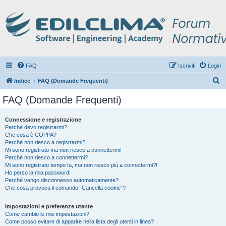
FAQ
Iscriviti
Login
C
Indice
FAQ (Domande Frequenti)
e
FAQ (Domande Frequenti)
r
c
Connessione e registrazione
Perché devo registrarmi?
a
Che cosa è COPPA?
Perché non riesco a registrarmi?
Mi sono registrato ma non riesco a connettermi!
Perché non riesco a connettermi?
Mi sono registrato tempo fa, ma non riesco più a connettermi?!
Ho perso la mia password!
Perché vengo disconnesso automaticamente?
Che cosa provoca il comando “Cancella cookie”?
Impostazioni e preferenze utente
Come cambio le mie impostazioni?
Come posso evitare di apparire nella lista degli utenti in linea?