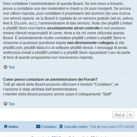
Devi contattare l’amministratore di questa Board. Se non riesci a trovarlo,
prova a contattare uno dei moderatori e chiedi a chi puoi rivolgerti. Se ancora
non ottieni risposta, puoi contattare il proprietario del dominio (fai una ricerca
con
whois
) oppure, se la Board è ospitata da un servizio gratuito (ad es. yahoo,
free.fr, f2s.com, ecc.), l’amministratore di tale servizio. Nota che phpBB Limited
e phpBB Store non hanno
assolutamente alcun controllo
e non possono
essere ritenuti responsabili di come, dove e da chi viene utilizzata questa
Board. È assolutamente inutile contattare phpBB Limited o phpBB Store in
relazione a qualsiasi questione legale
non direttamente collegata
al sito
phpBB.com, phpBB-Italia.it o al software phpBB stesso. I messaggi di posta
elettronica inviati a phpBB Limited o a phpBB Store riguardanti l’uso da parte
di terzi di questo programma non riceveranno risposta.
Top
Come posso contattare un amministratore del Forum?
Tutti gli utenti della Board possono utilizzare il modulo "Contattaci", se
l’opzione è stata abilitata dall’amministratore.
I membri della Board possono anche usare il collegamento "Staff".
Top
Vai a
Indice
Contattaci
Cancella cookie
Tutti gli orari sono
UTC+02:00