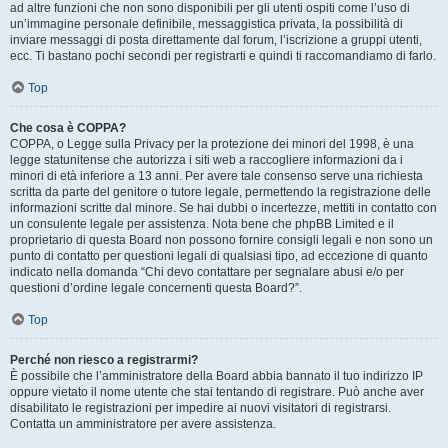
ad altre funzioni che non sono disponibili per gli utenti ospiti come l’uso di
un’immagine personale definibile, messaggistica privata, la possibilità di
inviare messaggi di posta direttamente dal forum, l’iscrizione a gruppi utenti,
ecc. Ti bastano pochi secondi per registrarti e quindi ti raccomandiamo di farlo.
Top
Che cosa è COPPA?
COPPA, o Legge sulla Privacy per la protezione dei minori del 1998, è una
legge statunitense che autorizza i siti web a raccogliere informazioni da i
minori di età inferiore a 13 anni. Per avere tale consenso serve una richiesta
scritta da parte del genitore o tutore legale, permettendo la registrazione delle
informazioni scritte dal minore. Se hai dubbi o incertezze, mettiti in contatto con
un consulente legale per assistenza. Nota bene che phpBB Limited e il
proprietario di questa Board non possono fornire consigli legali e non sono un
punto di contatto per questioni legali di qualsiasi tipo, ad eccezione di quanto
indicato nella domanda “Chi devo contattare per segnalare abusi e/o per
questioni d’ordine legale concernenti questa Board?”.
Top
Perché non riesco a registrarmi?
È possibile che l’amministratore della Board abbia bannato il tuo indirizzo IP
oppure vietato il nome utente che stai tentando di registrare. Può anche aver
disabilitato le registrazioni per impedire ai nuovi visitatori di registrarsi.
Contatta un amministratore per avere assistenza.