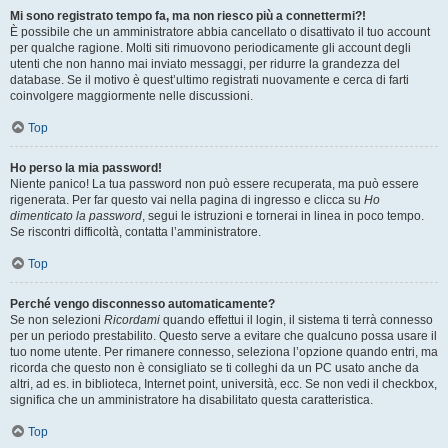
Mi sono registrato tempo fa, ma non riesco più a connettermi?!
È possibile che un amministratore abbia cancellato o disattivato il tuo account
per qualche ragione. Molti siti rimuovono periodicamente gli account degli
utenti che non hanno mai inviato messaggi, per ridurre la grandezza del
database. Se il motivo è quest’ultimo registrati nuovamente e cerca di farti
coinvolgere maggiormente nelle discussioni.
Top
Ho perso la mia password!
Niente panico! La tua password non può essere recuperata, ma può essere
rigenerata. Per far questo vai nella pagina di ingresso e clicca su
Ho
dimenticato la password
, segui le istruzioni e tornerai in linea in poco tempo.
Se riscontri difficoltà, contatta l’amministratore.
Top
Perché vengo disconnesso automaticamente?
Se non selezioni
Ricordami
quando effettui il login, il sistema ti terrà connesso
per un periodo prestabilito. Questo serve a evitare che qualcuno possa usare il
tuo nome utente. Per rimanere connesso, seleziona l’opzione quando entri, ma
ricorda che questo non è consigliato se ti colleghi da un PC usato anche da
altri, ad es. in biblioteca, Internet point, università, ecc. Se non vedi il checkbox,
significa che un amministratore ha disabilitato questa caratteristica.
Top