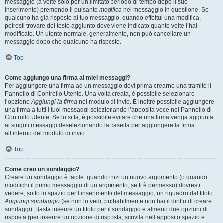
messaggio (a volte solo per un limitato periodo di tempo dopo il suo
inserimento) premendo il pulsante
modifica
nel messaggio in questione. Se
qualcuno ha già risposto al tuo messaggio, quando effettui una modifica,
potresti trovare del testo aggiunto dove viene indicato quante volte l’hai
modificato. Un utente normale, generalmente, non può cancellare un
messaggio dopo che qualcuno ha risposto.
Top
Come aggiungo una firma ai miei messaggi?
Per aggiungere una firma ad un messaggio devi prima crearne una tramite il
Pannello di Controllo Utente. Una volta creata, è possibile selezionare
l’opzione
Aggiungi la firma
nel modulo di invio. È inoltre possibile aggiungere
una firma a tutti i tuoi messaggi selezionando l’apposita voce nel Pannello di
Controllo Utente. Se lo si fa, è possibile evitare che una firma venga aggiunta
ai singoli messaggi deselezionando la casella per aggiungere la firma
all’interno del modulo di invio.
Top
Come creo un sondaggio?
Creare un sondaggio è facile: quando inizi un nuovo argomento (o quando
modifichi il primo messaggio di un argomento, se ti è permesso) dovresti
vedere, sotto lo spazio per l’inserimento del messaggio, un riquadro dal titolo
Aggiungi sondaggio
(se non lo vedi, probabilmente non hai il diritto di creare
sondaggi). Basta inserire un titolo per il sondaggio e almeno due opzioni di
risposta (per inserire un’opzione di risposta, scrivila nell’apposito spazio e