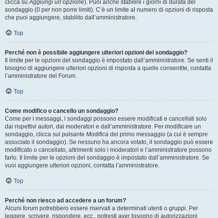
clicca su
Aggiungi un’opzione
). Puoi anche stabilire i giorni di durata del
sondaggio (0 per non porre limiti). C’è un limite al numero di opzioni di risposta
che puoi aggiungere, stabilito dall’amministratore.
Top
Perché non è possibile aggiungere ulteriori opzioni del sondaggio?
Il limite per le opzioni del sondaggio è impostato dall’amministratore. Se senti il
bisogno di aggiungere ulteriori opzioni di risposta a quelle consentite, contatta
l’amministratore del Forum.
Top
Come modifico o cancello un sondaggio?
Come per i messaggi, i sondaggi possono essere modificati e cancellati solo
dai rispettivi autori, dai moderatori e dall’amministratore. Per modificare un
sondaggio, clicca sul pulsante
Modifica
del primo messaggio (a cui è sempre
associato il sondaggio). Se nessuno ha ancora votato, il sondaggio può essere
modificato o cancellato, altrimenti solo i moderatori e l’amministratore possono
farlo. Il limite per le opzioni del sondaggio è impostato dall’amministratore. Se
vuoi aggiungere ulteriori opzioni, contatta l’amministratore.
Top
Perché non riesco ad accedere a un forum?
Alcuni forum potrebbero essere riservati a determinati utenti o gruppi. Per
leggere, scrivere, rispondere, ecc., potresti aver bisogno di autorizzazioni