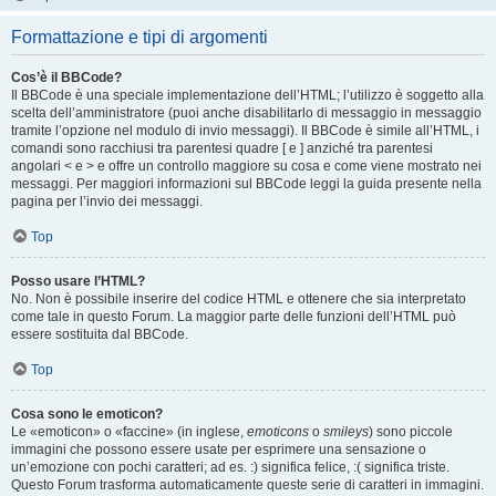
Formattazione e tipi di argomenti
Cos’è il BBCode?
Il BBCode è una speciale implementazione dell’HTML; l’utilizzo è soggetto alla
scelta dell’amministratore (puoi anche disabilitarlo di messaggio in messaggio
tramite l’opzione nel modulo di invio messaggi). Il BBCode è simile all’HTML, i
comandi sono racchiusi tra parentesi quadre [ e ] anziché tra parentesi
angolari < e > e offre un controllo maggiore su cosa e come viene mostrato nei
messaggi. Per maggiori informazioni sul BBCode leggi la guida presente nella
pagina per l’invio dei messaggi.
Top
Posso usare l’HTML?
No. Non è possibile inserire del codice HTML e ottenere che sia interpretato
come tale in questo Forum. La maggior parte delle funzioni dell’HTML può
essere sostituita dal BBCode.
Top
Cosa sono le emoticon?
Le «emoticon» o «faccine» (in inglese,
emoticons
o
smileys
) sono piccole
immagini che possono essere usate per esprimere una sensazione o
un’emozione con pochi caratteri; ad es. :) significa felice, :( significa triste.
Questo Forum trasforma automaticamente queste serie di caratteri in immagini.