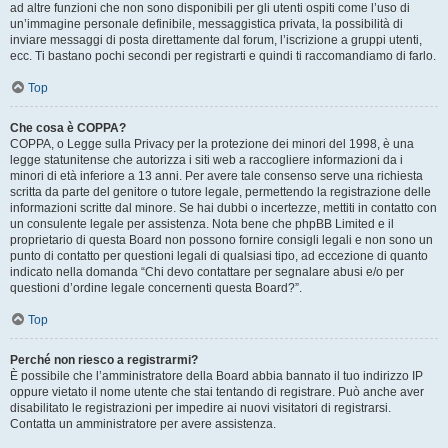
ad altre funzioni che non sono disponibili per gli utenti ospiti come l’uso di
un’immagine personale definibile, messaggistica privata, la possibilità di
inviare messaggi di posta direttamente dal forum, l’iscrizione a gruppi utenti,
ecc. Ti bastano pochi secondi per registrarti e quindi ti raccomandiamo di farlo.
Top
Che cosa è COPPA?
COPPA, o Legge sulla Privacy per la protezione dei minori del 1998, è una
legge statunitense che autorizza i siti web a raccogliere informazioni da i
minori di età inferiore a 13 anni. Per avere tale consenso serve una richiesta
scritta da parte del genitore o tutore legale, permettendo la registrazione delle
informazioni scritte dal minore. Se hai dubbi o incertezze, mettiti in contatto con
un consulente legale per assistenza. Nota bene che phpBB Limited e il
proprietario di questa Board non possono fornire consigli legali e non sono un
punto di contatto per questioni legali di qualsiasi tipo, ad eccezione di quanto
indicato nella domanda “Chi devo contattare per segnalare abusi e/o per
questioni d’ordine legale concernenti questa Board?”.
Top
Perché non riesco a registrarmi?
È possibile che l’amministratore della Board abbia bannato il tuo indirizzo IP
oppure vietato il nome utente che stai tentando di registrare. Può anche aver
disabilitato le registrazioni per impedire ai nuovi visitatori di registrarsi.
Contatta un amministratore per avere assistenza.