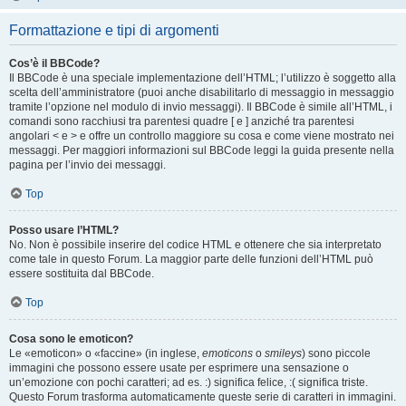
Formattazione e tipi di argomenti
Cos’è il BBCode?
Il BBCode è una speciale implementazione dell’HTML; l’utilizzo è soggetto alla
scelta dell’amministratore (puoi anche disabilitarlo di messaggio in messaggio
tramite l’opzione nel modulo di invio messaggi). Il BBCode è simile all’HTML, i
comandi sono racchiusi tra parentesi quadre [ e ] anziché tra parentesi
angolari < e > e offre un controllo maggiore su cosa e come viene mostrato nei
messaggi. Per maggiori informazioni sul BBCode leggi la guida presente nella
pagina per l’invio dei messaggi.
Top
Posso usare l’HTML?
No. Non è possibile inserire del codice HTML e ottenere che sia interpretato
come tale in questo Forum. La maggior parte delle funzioni dell’HTML può
essere sostituita dal BBCode.
Top
Cosa sono le emoticon?
Le «emoticon» o «faccine» (in inglese,
emoticons
o
smileys
) sono piccole
immagini che possono essere usate per esprimere una sensazione o
un’emozione con pochi caratteri; ad es. :) significa felice, :( significa triste.
Questo Forum trasforma automaticamente queste serie di caratteri in immagini.