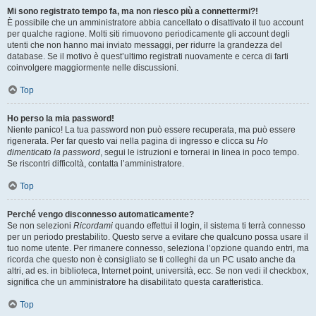
Mi sono registrato tempo fa, ma non riesco più a connettermi?!
È possibile che un amministratore abbia cancellato o disattivato il tuo account
per qualche ragione. Molti siti rimuovono periodicamente gli account degli
utenti che non hanno mai inviato messaggi, per ridurre la grandezza del
database. Se il motivo è quest’ultimo registrati nuovamente e cerca di farti
coinvolgere maggiormente nelle discussioni.
Top
Ho perso la mia password!
Niente panico! La tua password non può essere recuperata, ma può essere
rigenerata. Per far questo vai nella pagina di ingresso e clicca su
Ho
dimenticato la password
, segui le istruzioni e tornerai in linea in poco tempo.
Se riscontri difficoltà, contatta l’amministratore.
Top
Perché vengo disconnesso automaticamente?
Se non selezioni
Ricordami
quando effettui il login, il sistema ti terrà connesso
per un periodo prestabilito. Questo serve a evitare che qualcuno possa usare il
tuo nome utente. Per rimanere connesso, seleziona l’opzione quando entri, ma
ricorda che questo non è consigliato se ti colleghi da un PC usato anche da
altri, ad es. in biblioteca, Internet point, università, ecc. Se non vedi il checkbox,
significa che un amministratore ha disabilitato questa caratteristica.
Top