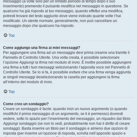
messaggio (a volte solo per un limitato periodo di tempo dopo il suo
inserimento) premendo il pulsante
modifica
nel messaggio in questione. Se
qualcuno ha già risposto al tuo messaggio, quando effettui una modifica,
potresti trovare del testo aggiunto dove viene indicato quante volte l’hai
modificato. Un utente normale, generalmente, non può cancellare un
messaggio dopo che qualcuno ha risposto.
Top
Come aggiungo una firma ai miei messaggi?
Per aggiungere una firma ad un messaggio devi prima crearne una tramite il
Pannello di Controllo Utente. Una volta creata, è possibile selezionare
l’opzione
Aggiungi la firma
nel modulo di invio. È inoltre possibile aggiungere
una firma a tutti i tuoi messaggi selezionando l’apposita voce nel Pannello di
Controllo Utente. Se lo si fa, è possibile evitare che una firma venga aggiunta
ai singoli messaggi deselezionando la casella per aggiungere la firma
all’interno del modulo di invio.
Top
Come creo un sondaggio?
Creare un sondaggio è facile: quando inizi un nuovo argomento (o quando
modifichi il primo messaggio di un argomento, se ti è permesso) dovresti
vedere, sotto lo spazio per l’inserimento del messaggio, un riquadro dal titolo
Aggiungi sondaggio
(se non lo vedi, probabilmente non hai il diritto di creare
sondaggi). Basta inserire un titolo per il sondaggio e almeno due opzioni di
risposta (per inserire un’opzione di risposta, scrivila nell’apposito spazio e