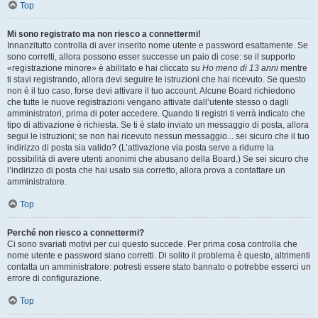
Top
Mi sono registrato ma non riesco a connettermi!
Innanzitutto controlla di aver inserito nome utente e password esattamente. Se
sono corretti, allora possono esser successe un paio di cose: se il supporto
«registrazione minore» è abilitato e hai cliccato su
Ho meno di 13 anni
mentre
ti stavi registrando, allora devi seguire le istruzioni che hai ricevuto. Se questo
non è il tuo caso, forse devi attivare il tuo account. Alcune Board richiedono
che tutte le nuove registrazioni vengano attivate dall’utente stesso o dagli
amministratori, prima di poter accedere. Quando ti registri ti verrà indicato che
tipo di attivazione è richiesta. Se ti è stato inviato un messaggio di posta, allora
segui le istruzioni; se non hai ricevuto nessun messaggio... sei sicuro che il tuo
indirizzo di posta sia valido? (L’attivazione via posta serve a ridurre la
possibilità di avere utenti anonimi che abusano della Board.) Se sei sicuro che
l’indirizzo di posta che hai usato sia corretto, allora prova a contattare un
amministratore.
Top
Perché non riesco a connettermi?
Ci sono svariati motivi per cui questo succede. Per prima cosa controlla che
nome utente e password siano corretti. Di solito il problema è questo, altrimenti
contatta un amministratore: potresti essere stato bannato o potrebbe esserci un
errore di configurazione.
Top