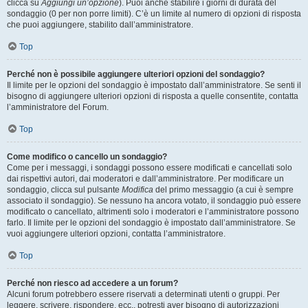
clicca su
Aggiungi un’opzione
). Puoi anche stabilire i giorni di durata del
sondaggio (0 per non porre limiti). C’è un limite al numero di opzioni di risposta
che puoi aggiungere, stabilito dall’amministratore.
Top
Perché non è possibile aggiungere ulteriori opzioni del sondaggio?
Il limite per le opzioni del sondaggio è impostato dall’amministratore. Se senti il
bisogno di aggiungere ulteriori opzioni di risposta a quelle consentite, contatta
l’amministratore del Forum.
Top
Come modifico o cancello un sondaggio?
Come per i messaggi, i sondaggi possono essere modificati e cancellati solo
dai rispettivi autori, dai moderatori e dall’amministratore. Per modificare un
sondaggio, clicca sul pulsante
Modifica
del primo messaggio (a cui è sempre
associato il sondaggio). Se nessuno ha ancora votato, il sondaggio può essere
modificato o cancellato, altrimenti solo i moderatori e l’amministratore possono
farlo. Il limite per le opzioni del sondaggio è impostato dall’amministratore. Se
vuoi aggiungere ulteriori opzioni, contatta l’amministratore.
Top
Perché non riesco ad accedere a un forum?
Alcuni forum potrebbero essere riservati a determinati utenti o gruppi. Per
leggere, scrivere, rispondere, ecc., potresti aver bisogno di autorizzazioni