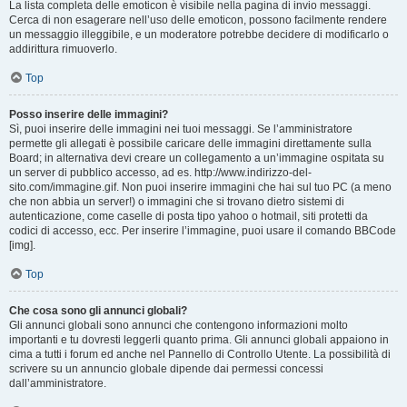
La lista completa delle emoticon è visibile nella pagina di invio messaggi.
Cerca di non esagerare nell’uso delle emoticon, possono facilmente rendere
un messaggio illeggibile, e un moderatore potrebbe decidere di modificarlo o
addirittura rimuoverlo.
Top
Posso inserire delle immagini?
Sì, puoi inserire delle immagini nei tuoi messaggi. Se l’amministratore
permette gli allegati è possibile caricare delle immagini direttamente sulla
Board; in alternativa devi creare un collegamento a un’immagine ospitata su
un server di pubblico accesso, ad es. http://www.indirizzo-del-
sito.com/immagine.gif. Non puoi inserire immagini che hai sul tuo PC (a meno
che non abbia un server!) o immagini che si trovano dietro sistemi di
autenticazione, come caselle di posta tipo yahoo o hotmail, siti protetti da
codici di accesso, ecc. Per inserire l’immagine, puoi usare il comando BBCode
[img].
Top
Che cosa sono gli annunci globali?
Gli annunci globali sono annunci che contengono informazioni molto
importanti e tu dovresti leggerli quanto prima. Gli annunci globali appaiono in
cima a tutti i forum ed anche nel Pannello di Controllo Utente. La possibilità di
scrivere su un annuncio globale dipende dai permessi concessi
dall’amministratore.