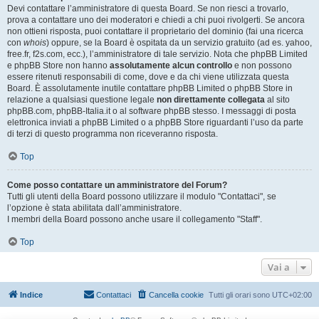
Devi contattare l’amministratore di questa Board. Se non riesci a trovarlo,
prova a contattare uno dei moderatori e chiedi a chi puoi rivolgerti. Se ancora
non ottieni risposta, puoi contattare il proprietario del dominio (fai una ricerca
con
whois
) oppure, se la Board è ospitata da un servizio gratuito (ad es. yahoo,
free.fr, f2s.com, ecc.), l’amministratore di tale servizio. Nota che phpBB Limited
e phpBB Store non hanno
assolutamente alcun controllo
e non possono
essere ritenuti responsabili di come, dove e da chi viene utilizzata questa
Board. È assolutamente inutile contattare phpBB Limited o phpBB Store in
relazione a qualsiasi questione legale
non direttamente collegata
al sito
phpBB.com, phpBB-Italia.it o al software phpBB stesso. I messaggi di posta
elettronica inviati a phpBB Limited o a phpBB Store riguardanti l’uso da parte
di terzi di questo programma non riceveranno risposta.
Top
Come posso contattare un amministratore del Forum?
Tutti gli utenti della Board possono utilizzare il modulo "Contattaci", se
l’opzione è stata abilitata dall’amministratore.
I membri della Board possono anche usare il collegamento "Staff".
Top
Vai a
Indice
Contattaci
Cancella cookie
Tutti gli orari sono
UTC+02:00