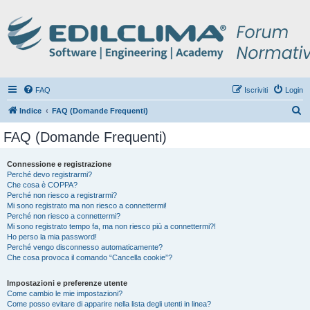
FAQ
Iscriviti
Login
C
Indice
FAQ (Domande Frequenti)
e
FAQ (Domande Frequenti)
r
c
Connessione e registrazione
Perché devo registrarmi?
a
Che cosa è COPPA?
Perché non riesco a registrarmi?
Mi sono registrato ma non riesco a connettermi!
Perché non riesco a connettermi?
Mi sono registrato tempo fa, ma non riesco più a connettermi?!
Ho perso la mia password!
Perché vengo disconnesso automaticamente?
Che cosa provoca il comando “Cancella cookie”?
Impostazioni e preferenze utente
Come cambio le mie impostazioni?
Come posso evitare di apparire nella lista degli utenti in linea?