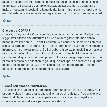
ad altre funzioni che non sono disponibili per gli utenti ospiti come l’uso di
un’immagine personale definibile, messaggistica privata, la possibilità di
inviare messaggi di posta direttamente dal forum, l’iscrizione a gruppi utenti,
ecc. Ti bastano pochi secondi per registrarti e quindi ti raccomandiamo di farlo.
Top
Che cosa è COPPA?
COPPA, o Legge sulla Privacy per la protezione dei minori del 1998, è una
legge statunitense che autorizza i siti web a raccogliere informazioni da i
minori di età inferiore a 13 anni. Per avere tale consenso serve una richiesta
scritta da parte del genitore o tutore legale, permettendo la registrazione delle
informazioni scritte dal minore. Se hai dubbi o incertezze, mettiti in contatto con
un consulente legale per assistenza. Nota bene che phpBB Limited e il
proprietario di questa Board non possono fornire consigli legali e non sono un
punto di contatto per questioni legali di qualsiasi tipo, ad eccezione di quanto
indicato nella domanda “Chi devo contattare per segnalare abusi e/o per
questioni d’ordine legale concernenti questa Board?”.
Top
Perché non riesco a registrarmi?
È possibile che l’amministratore della Board abbia bannato il tuo indirizzo IP
oppure vietato il nome utente che stai tentando di registrare. Può anche aver
disabilitato le registrazioni per impedire ai nuovi visitatori di registrarsi.
Contatta un amministratore per avere assistenza.