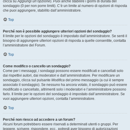
clicca su
Aggiungi un’opzione
). Puoi anche stabilire i giorni di durata del
sondaggio (0 per non porre limiti). C’è un limite al numero di opzioni di risposta
che puoi aggiungere, stabilito dall’amministratore.
Top
Perché non è possibile aggiungere ulteriori opzioni del sondaggio?
Il limite per le opzioni del sondaggio è impostato dall’amministratore. Se senti il
bisogno di aggiungere ulteriori opzioni di risposta a quelle consentite, contatta
l’amministratore del Forum.
Top
Come modifico o cancello un sondaggio?
Come per i messaggi, i sondaggi possono essere modificati e cancellati solo
dai rispettivi autori, dai moderatori e dall’amministratore. Per modificare un
sondaggio, clicca sul pulsante
Modifica
del primo messaggio (a cui è sempre
associato il sondaggio). Se nessuno ha ancora votato, il sondaggio può essere
modificato o cancellato, altrimenti solo i moderatori e l’amministratore possono
farlo. Il limite per le opzioni del sondaggio è impostato dall’amministratore. Se
vuoi aggiungere ulteriori opzioni, contatta l’amministratore.
Top
Perché non riesco ad accedere a un forum?
Alcuni forum potrebbero essere riservati a determinati utenti o gruppi. Per
leggere, scrivere, rispondere, ecc., potresti aver bisogno di autorizzazioni