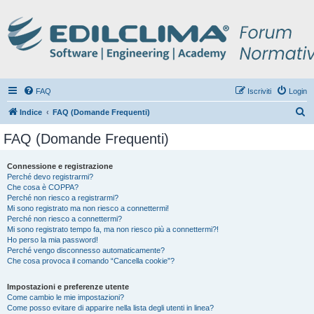
FAQ
Iscriviti
Login
C
Indice
FAQ (Domande Frequenti)
e
FAQ (Domande Frequenti)
r
c
Connessione e registrazione
Perché devo registrarmi?
a
Che cosa è COPPA?
Perché non riesco a registrarmi?
Mi sono registrato ma non riesco a connettermi!
Perché non riesco a connettermi?
Mi sono registrato tempo fa, ma non riesco più a connettermi?!
Ho perso la mia password!
Perché vengo disconnesso automaticamente?
Che cosa provoca il comando “Cancella cookie”?
Impostazioni e preferenze utente
Come cambio le mie impostazioni?
Come posso evitare di apparire nella lista degli utenti in linea?