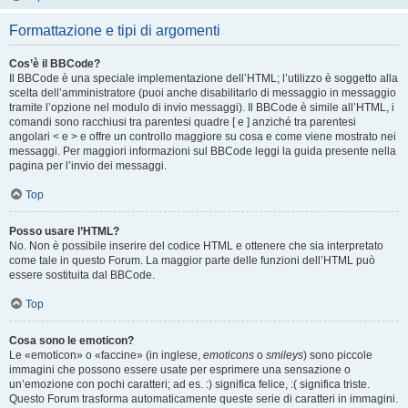
Formattazione e tipi di argomenti
Cos’è il BBCode?
Il BBCode è una speciale implementazione dell’HTML; l’utilizzo è soggetto alla
scelta dell’amministratore (puoi anche disabilitarlo di messaggio in messaggio
tramite l’opzione nel modulo di invio messaggi). Il BBCode è simile all’HTML, i
comandi sono racchiusi tra parentesi quadre [ e ] anziché tra parentesi
angolari < e > e offre un controllo maggiore su cosa e come viene mostrato nei
messaggi. Per maggiori informazioni sul BBCode leggi la guida presente nella
pagina per l’invio dei messaggi.
Top
Posso usare l’HTML?
No. Non è possibile inserire del codice HTML e ottenere che sia interpretato
come tale in questo Forum. La maggior parte delle funzioni dell’HTML può
essere sostituita dal BBCode.
Top
Cosa sono le emoticon?
Le «emoticon» o «faccine» (in inglese,
emoticons
o
smileys
) sono piccole
immagini che possono essere usate per esprimere una sensazione o
un’emozione con pochi caratteri; ad es. :) significa felice, :( significa triste.
Questo Forum trasforma automaticamente queste serie di caratteri in immagini.