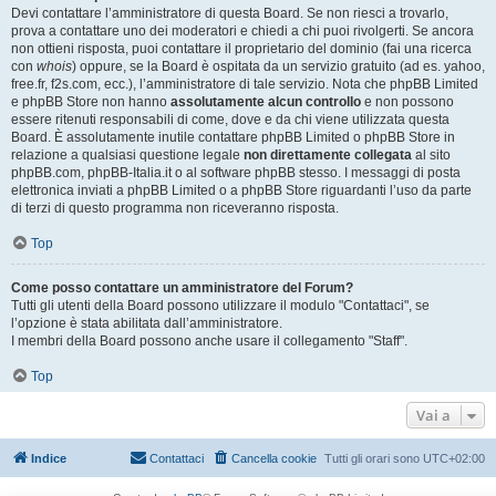
Devi contattare l’amministratore di questa Board. Se non riesci a trovarlo,
prova a contattare uno dei moderatori e chiedi a chi puoi rivolgerti. Se ancora
non ottieni risposta, puoi contattare il proprietario del dominio (fai una ricerca
con
whois
) oppure, se la Board è ospitata da un servizio gratuito (ad es. yahoo,
free.fr, f2s.com, ecc.), l’amministratore di tale servizio. Nota che phpBB Limited
e phpBB Store non hanno
assolutamente alcun controllo
e non possono
essere ritenuti responsabili di come, dove e da chi viene utilizzata questa
Board. È assolutamente inutile contattare phpBB Limited o phpBB Store in
relazione a qualsiasi questione legale
non direttamente collegata
al sito
phpBB.com, phpBB-Italia.it o al software phpBB stesso. I messaggi di posta
elettronica inviati a phpBB Limited o a phpBB Store riguardanti l’uso da parte
di terzi di questo programma non riceveranno risposta.
Top
Come posso contattare un amministratore del Forum?
Tutti gli utenti della Board possono utilizzare il modulo "Contattaci", se
l’opzione è stata abilitata dall’amministratore.
I membri della Board possono anche usare il collegamento "Staff".
Top
Vai a
Indice
Contattaci
Cancella cookie
Tutti gli orari sono
UTC+02:00