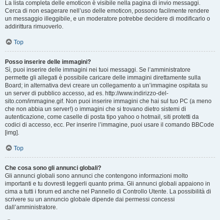
La lista completa delle emoticon è visibile nella pagina di invio messaggi.
Cerca di non esagerare nell’uso delle emoticon, possono facilmente rendere
un messaggio illeggibile, e un moderatore potrebbe decidere di modificarlo o
addirittura rimuoverlo.
Top
Posso inserire delle immagini?
Sì, puoi inserire delle immagini nei tuoi messaggi. Se l’amministratore
permette gli allegati è possibile caricare delle immagini direttamente sulla
Board; in alternativa devi creare un collegamento a un’immagine ospitata su
un server di pubblico accesso, ad es. http://www.indirizzo-del-
sito.com/immagine.gif. Non puoi inserire immagini che hai sul tuo PC (a meno
che non abbia un server!) o immagini che si trovano dietro sistemi di
autenticazione, come caselle di posta tipo yahoo o hotmail, siti protetti da
codici di accesso, ecc. Per inserire l’immagine, puoi usare il comando BBCode
[img].
Top
Che cosa sono gli annunci globali?
Gli annunci globali sono annunci che contengono informazioni molto
importanti e tu dovresti leggerli quanto prima. Gli annunci globali appaiono in
cima a tutti i forum ed anche nel Pannello di Controllo Utente. La possibilità di
scrivere su un annuncio globale dipende dai permessi concessi
dall’amministratore.