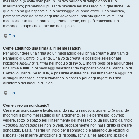
messaggio (a volte solo per un limitato periodo di tempo dopo il suo
inserimento) premendo il pulsante
modifica
nel messaggio in questione. Se
qualcuno ha già risposto al tuo messaggio, quando effettui una modifica,
potresti trovare del testo aggiunto dove viene indicato quante volte l’hai
modificato. Un utente normale, generalmente, non può cancellare un
messaggio dopo che qualcuno ha risposto.
Top
Come aggiungo una firma ai miei messaggi?
Per aggiungere una firma ad un messaggio devi prima crearne una tramite il
Pannello di Controllo Utente. Una volta creata, è possibile selezionare
l’opzione
Aggiungi la firma
nel modulo di invio. È inoltre possibile aggiungere
una firma a tutti i tuoi messaggi selezionando l’apposita voce nel Pannello di
Controllo Utente. Se lo si fa, è possibile evitare che una firma venga aggiunta
ai singoli messaggi deselezionando la casella per aggiungere la firma
all’interno del modulo di invio.
Top
Come creo un sondaggio?
Creare un sondaggio è facile: quando inizi un nuovo argomento (o quando
modifichi il primo messaggio di un argomento, se ti è permesso) dovresti
vedere, sotto lo spazio per l’inserimento del messaggio, un riquadro dal titolo
Aggiungi sondaggio
(se non lo vedi, probabilmente non hai il diritto di creare
sondaggi). Basta inserire un titolo per il sondaggio e almeno due opzioni di
risposta (per inserire un’opzione di risposta, scrivila nell’apposito spazio e