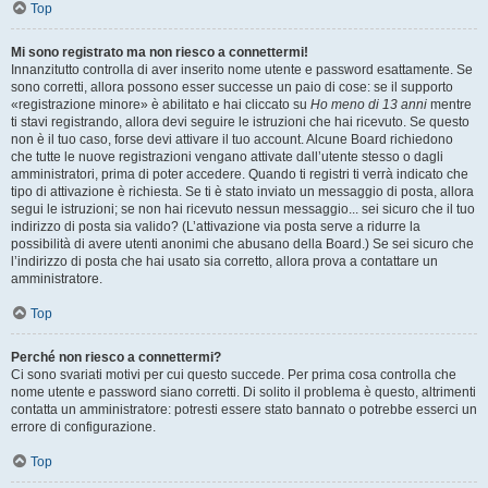
Top
Mi sono registrato ma non riesco a connettermi!
Innanzitutto controlla di aver inserito nome utente e password esattamente. Se
sono corretti, allora possono esser successe un paio di cose: se il supporto
«registrazione minore» è abilitato e hai cliccato su
Ho meno di 13 anni
mentre
ti stavi registrando, allora devi seguire le istruzioni che hai ricevuto. Se questo
non è il tuo caso, forse devi attivare il tuo account. Alcune Board richiedono
che tutte le nuove registrazioni vengano attivate dall’utente stesso o dagli
amministratori, prima di poter accedere. Quando ti registri ti verrà indicato che
tipo di attivazione è richiesta. Se ti è stato inviato un messaggio di posta, allora
segui le istruzioni; se non hai ricevuto nessun messaggio... sei sicuro che il tuo
indirizzo di posta sia valido? (L’attivazione via posta serve a ridurre la
possibilità di avere utenti anonimi che abusano della Board.) Se sei sicuro che
l’indirizzo di posta che hai usato sia corretto, allora prova a contattare un
amministratore.
Top
Perché non riesco a connettermi?
Ci sono svariati motivi per cui questo succede. Per prima cosa controlla che
nome utente e password siano corretti. Di solito il problema è questo, altrimenti
contatta un amministratore: potresti essere stato bannato o potrebbe esserci un
errore di configurazione.
Top