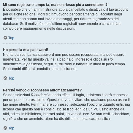
Mi sono registrato tempo fa, ma non riesco più a connettermi?!
È possibile che un amministratore abbia cancellato o disattivato il tuo account
per qualche ragione. Molti siti rimuovono periodicamente gli account degli
utenti che non hanno mai inviato messaggi, per ridurre la grandezza del
database. Se il motivo è quest’ultimo registrati nuovamente e cerca di farti
coinvolgere maggiormente nelle discussioni.
Top
Ho perso la mia password!
Niente panico! La tua password non può essere recuperata, ma può essere
rigenerata. Per far questo vai nella pagina di ingresso e clicca su
Ho
dimenticato la password
, segui le istruzioni e tornerai in linea in poco tempo.
Se riscontri difficoltà, contatta l’amministratore.
Top
Perché vengo disconnesso automaticamente?
Se non selezioni
Ricordami
quando effettui il login, il sistema ti terrà connesso
per un periodo prestabilito. Questo serve a evitare che qualcuno possa usare il
tuo nome utente. Per rimanere connesso, seleziona l’opzione quando entri, ma
ricorda che questo non è consigliato se ti colleghi da un PC usato anche da
altri, ad es. in biblioteca, Internet point, università, ecc. Se non vedi il checkbox,
significa che un amministratore ha disabilitato questa caratteristica.
Top